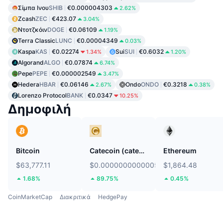
Σίμπα Ινου
SHIB
€0.000004303
2.62%
Zcash
ZEC
€423.07
3.04%
Ντοτζκόιν
DOGE
€0.06109
1.19%
Terra Classic
LUNC
€0.00004349
0.03%
Kaspa
KAS
€0.02274
Sui
SUI
€0.6032
1.34%
1.20%
Algorand
ALGO
€0.07874
6.74%
Pepe
PEPE
€0.000002549
3.47%
Hedera
HBAR
€0.06146
Ondo
ONDO
€0.3218
2.67%
0.38%
Lorenzo Protocol
BANK
€0.0347
10.25%
Δημοφιλή
Bitcoin
Catecoin (catecoin.shop)
Ethereum
$63,777.11
$0.0000000000005649
$1,864.48
1.68%
89.75%
0.45%
CoinMarketCap
Διακριτικά
HedgePay