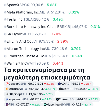
SpaceX
SPCX
99,96 €
5.68%
Meta Platforms, Inc.
META
512,01 €
6.02%
Tesla, Inc.
TSLA
280,42 €
3.49%
Berkshire Hathaway Inc Class B
BRK.B
445,97 €
0.31%
SK Hynix
SKHY
127,62 €
0.70%
Eli Lilly And Co
LLY
975,55 €
2.39%
Micron Technology Inc
MU
730,48 €
0.79%
JPmorgan Chase & Co
JPM
306,34 €
0.24%
Walmart Inc
WMT
96,09 €
0.44%
Τα κρυπτονομίσματα με τη
μεγαλύτερη επισκεψιμότητα
Casper
CSPR
€0.001601
ADI
ADI
€5.98
2.08%
0.25%
Μπιτκόιν
BTC
€55,420.47
XRP
XRP
€0.9345
1.93%
0.68%
Εθέριουμ
ETH
€1,620.35
0.73%
Καρντάνο
ADA
€0.1702
Σολάνα
SOL
€64.08
6.95%
1.54%
Pi
PI
€0.07227
Hyperliquid
HYPE
€47.22
0.22%
3.71%