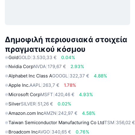
Δημοφιλή περιουσιακά στοιχεία
πραγματικού κόσμου
Gold
GOLD
3.530,33 €
0.04%
Nvidia Corp
NVDA
179,67 €
2.93%
Alphabet Inc Class A
GOOGL
322,37 €
4.88%
Apple Inc.
AAPL
263,7 €
1.78%
Microsoft Corp
MSFT
420,46 €
4.93%
Silver
SILVER
51,26 €
0.02%
Amazon.com Inc
AMZN
242,97 €
4.58%
Taiwan Semiconductor Manufacturing Co Ltd
TSM
356,02 
Broadcom Inc
AVGO
340,65 €
0.76%