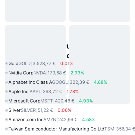
Δημοφιλή περιουσιακά στοιχεία
πραγματικού κόσμου
Gold
GOLD
3.528,77 €
0.01%
Nvidia Corp
NVDA
179,68 €
2.93%
Alphabet Inc Class A
GOOGL
322,39 €
4.88%
Apple Inc.
AAPL
263,72 €
1.78%
Microsoft Corp
MSFT
420,48 €
4.93%
Silver
SILVER
51,22 €
0.06%
Amazon.com Inc
AMZN
242,99 €
4.58%
Taiwan Semiconductor Manufacturing Co Ltd
TSM
356,04 