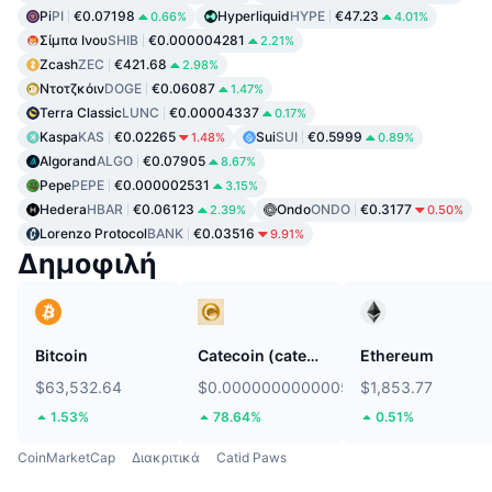
Pi
PI
€0.07198
Hyperliquid
HYPE
€47.23
0.66%
4.01%
Σίμπα Ινου
SHIB
€0.000004281
2.21%
Zcash
ZEC
€421.68
2.98%
Ντοτζκόιν
DOGE
€0.06087
1.47%
Terra Classic
LUNC
€0.00004337
0.17%
Kaspa
KAS
€0.02265
Sui
SUI
€0.5999
1.48%
0.89%
Algorand
ALGO
€0.07905
8.67%
Pepe
PEPE
€0.000002531
3.15%
Hedera
HBAR
€0.06123
Ondo
ONDO
€0.3177
2.39%
0.50%
Lorenzo Protocol
BANK
€0.03516
9.91%
Δημοφιλή
Bitcoin
Catecoin (catecoin.shop)
Ethereum
$63,532.64
$0.0000000000005318
$1,853.77
1.53%
78.64%
0.51%
CoinMarketCap
Διακριτικά
Catid Paws