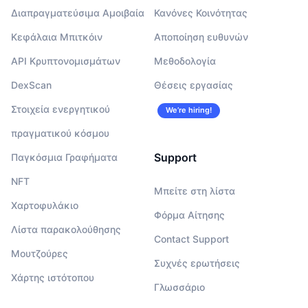
Διαπραγματεύσιμα Αμοιβαία
Κανόνες Κοινότητας
Κεφάλαια Μπιτκόιν
Αποποίηση ευθυνών
API Κρυπτονομισμάτων
Μεθοδολογία
DexScan
Θέσεις εργασίας
Στοιχεία ενεργητικού
We’re hiring!
πραγματικού κόσμου
Support
Παγκόσμια Γραφήματα
NFT
Μπείτε στη λίστα
Χαρτοφυλάκιο
Φόρμα Αίτησης
Λίστα παρακολούθησης
Contact Support
Μουτζούρες
Συχνές ερωτήσεις
Χάρτης ιστότοπου
Γλωσσάριο