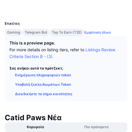
Κορυφαίοι Έμποροι
Άρθρα
Εισροές/Εκροές στα ανταλλακτήρια
DEX API
Μετατροπέας
Κοινωνικά
Πίνακες κατάταξης
Spot
UCID
33729
Αίσθημα
Επιχείρηση
Ενημερωτικό δελτίο
Δείκτες
Δημοφιλή
Παράγωγα
Ετικέτες
Τιμές
CMC Launch
Gaming
Telegram Bot
Tap To Earn (T2E)
Εμφάνιση όλων
Προσεχώς
Δείκτης Φόβου και Απληστίας
This is a preview page.
Πόροι
CMC Labs
Προστέθηκε πρόσφατα
Δείκτης εποχής των altcoins
For more details on listing tiers, refer to
Listings Review
Criteria Section B - (3).
CMC Max
Κερδισμένα & Χαμένα
Δείκτες κύκλου αγοράς
Τεκμηρίωση
Σας ανήκει αυτό το πρότζεκτ;
Κορυφαίες Ειδήσεις
Ενημέρωση πληροφοριών token
Περισσότερες επισκέψεις
Κυριαρχία Bitcoin
Συχνές ερωτήσεις
Υποβολή ξεκλειδωμάτων Token
Telegram Bot
Κλίμα κοινότητας
Δείκτης CoinMarketCap 20
Διεκδικήστε το σήμα κοινότητας
Ενσωματώσεις AI
Διαφήμιση
Κατάταξη αλυσίδων
Δείκτης CoinMarketCap 100
Κόμβος Agent της CMC
Catid Paws Νέα
Αγορές πρόβλεψης
Ροές ETF
Γραφικά Στοιχεία Ιστότοπου
Κορυφαία
Πιο πρόσφατα
Αγορά Δεξιοτήτων