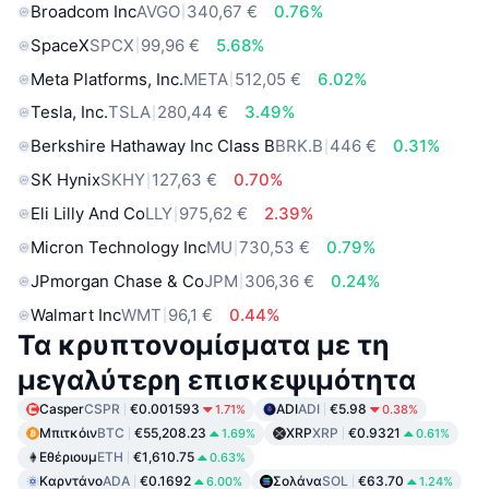
Broadcom Inc
AVGO
340,67 €
0.76%
SpaceX
SPCX
99,96 €
5.68%
Meta Platforms, Inc.
META
512,05 €
6.02%
Tesla, Inc.
TSLA
280,44 €
3.49%
Berkshire Hathaway Inc Class B
BRK.B
446 €
0.31%
SK Hynix
SKHY
127,63 €
0.70%
Eli Lilly And Co
LLY
975,62 €
2.39%
Micron Technology Inc
MU
730,53 €
0.79%
JPmorgan Chase & Co
JPM
306,36 €
0.24%
Walmart Inc
WMT
96,1 €
0.44%
Τα κρυπτονομίσματα με τη
μεγαλύτερη επισκεψιμότητα
Casper
CSPR
€0.001593
ADI
ADI
€5.98
1.71%
0.38%
Μπιτκόιν
BTC
€55,208.23
XRP
XRP
€0.9321
1.69%
0.61%
Εθέριουμ
ETH
€1,610.75
0.63%
Καρντάνο
ADA
€0.1692
Σολάνα
SOL
€63.70
6.00%
1.24%