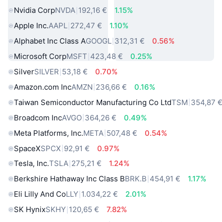
Nvidia Corp
NVDA
192,16 €
1.15%
Apple Inc.
AAPL
272,47 €
1.10%
Alphabet Inc Class A
GOOGL
312,31 €
0.56%
Microsoft Corp
MSFT
423,48 €
0.25%
Silver
SILVER
53,18 €
0.70%
Amazon.com Inc
AMZN
236,66 €
0.16%
Taiwan Semiconductor Manufacturing Co Ltd
TSM
354,87 
Broadcom Inc
AVGO
364,26 €
0.49%
Meta Platforms, Inc.
META
507,48 €
0.54%
SpaceX
SPCX
92,91 €
0.97%
Tesla, Inc.
TSLA
275,21 €
1.24%
Berkshire Hathaway Inc Class B
BRK.B
454,91 €
1.17%
Eli Lilly And Co
LLY
1.034,22 €
2.01%
SK Hynix
SKHY
120,65 €
7.82%