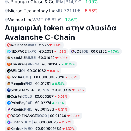
JPmorgan Chase & Co
JPM
314,7 €
1.09%
Micron Technology Inc
MU
731,11 €
5.55%
Walmart Inc
WMT
98,67 €
1.36%
Δημοφιλή token στην αλυσίδα
Avalanche C-Chain
Avalanche
AVAX
€5.75
0.41%
NEXPACE
NXPC
€0.2031
JOE
JOE
€0.02132
1.38%
1.76%
MetaMUI
MMUI
€0.01922
0.36%
The Arena
ARENA
€0.001267
10.15%
BENQI
QI
€0.001032
9.01%
Coq Inu
COQ
€0.00000007026
3.07%
Pangolin
PNG
€0.01781
0.54%
SPACEM WORLD
SPCM
€0.000315
1.73%
Cointel
COLS
€0.003287
0.02%
PointPay
PXP
€0.02274
3.15%
Phoenic
PNIC
€0.001383
6.31%
ROCO FINANCE
ROCO
€0.01369
2.34%
Funtico
TICO
€0.00009025
11.77%
Kimbo
KIMBO
€0.000001684
1.32%