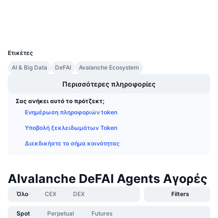
Explorers
Προσεχείς πωλήσεις
Επιτόκια χρηματοδότησης
Μάθετε και Κερδίστε
Wallets
UCID
35618
Ημερολόγια
Ετικέτες
AI & Big Data
DeFAI
Avalanche Ecosystem
Ημερολόγιο ICO
Περισσότερες πληροφορίες
Ημερολόγιο Εκδηλώσεων
Σας ανήκει αυτό το πρότζεκτ;
Ενημέρωση πληροφοριών token
Υποβολή ξεκλειδωμάτων Token
Διεκδικήστε το σήμα κοινότητας
AIvalanche DeFAI Agents Αγορές
Όλο
CEX
DEX
Filters
Spot
Perpetual
Futures