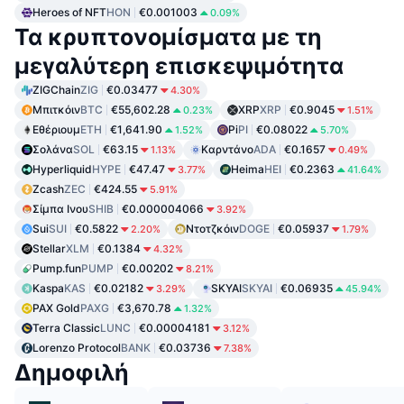
Heroes of NFT
HON
€0.001003
0.09%
Τα κρυπτονομίσματα με τη
μεγαλύτερη επισκεψιμότητα
ZIGChain
ZIG
€0.03477
4.30%
Μπιτκόιν
BTC
€55,602.28
XRP
XRP
€0.9045
0.23%
1.51%
Εθέριουμ
ETH
€1,641.90
Pi
PI
€0.08022
1.52%
5.70%
Σολάνα
SOL
€63.15
Καρντάνο
ADA
€0.1657
1.13%
0.49%
Hyperliquid
HYPE
€47.47
Heima
HEI
€0.2363
3.77%
41.64%
Zcash
ZEC
€424.55
5.91%
Σίμπα Ινου
SHIB
€0.000004066
3.92%
Sui
SUI
€0.5822
Ντοτζκόιν
DOGE
€0.05937
2.20%
1.79%
Stellar
XLM
€0.1384
4.32%
Pump.fun
PUMP
€0.00202
8.21%
Kaspa
KAS
€0.02182
SKYAI
SKYAI
€0.06935
3.29%
45.94%
PAX Gold
PAXG
€3,670.78
1.32%
Terra Classic
LUNC
€0.00004181
3.12%
Lorenzo Protocol
BANK
€0.03736
7.38%
Δημοφιλή