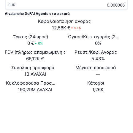
Δημοφιλή
EUR
Crypto ETFs
Εκμάθηση
CMC MCP
AIvalanche DeFAI Agents στατιστικά
Νέο
Διαπραγματεύσιμα Αμοιβαία Κεφάλαια Μπιτκόιν
Κεφαλαιοποίηση αγοράς
x402
Νέα
12,58K €
5.1%
Κρυπτο
Διαπραγματεύσιμα Αμοιβαία Κεφάλαια Εθέριουμ
Όγκος (24ωρος)
Όγκος/Κεφ. αγοράς (24ώ)
Academy
0 €
0%
0%
Πολιτική
FDV (πλήρως απομειωμένη αξία)
Τεχνική ανάλυση
Ρευστ./Κεφ. Αγοράς
Έρευνα
66,12K €
5.43%
Αθλητισμός
RSI
Βίντεο
Συνολική προσφορά
Μέγιστη προσφορά
1B AVAXAI
--
Οικονομικά
MACD
Γλωσσάριο
Κυκλοφορούσα Προσφορά
Κάτοχοι
190,29M AVAXAI
1,26K
Τεχνολογία
Παράγωγα
Καμπάνιες
Ιστότοπος
Website
Κοινωνικά
NFT
Επισκόπηση
Airdrop
Συμβόλαια
0x8c8d...A4A7aC
2.9
Συνολικά στατιστικά NFT
Αξιολόγηση (CertiK)
Εκκαθαρίσεις
Ανταμοιβές Diamonds
snowscan.xyz