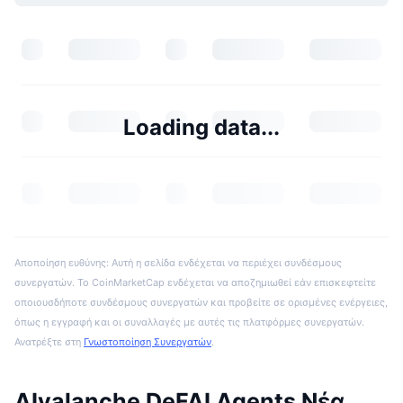
Loading data...
Αποποίηση ευθύνης: Αυτή η σελίδα ενδέχεται να περιέχει συνδέσμους
συνεργατών. Το CoinMarketCap ενδέχεται να αποζημιωθεί εάν επισκεφτείτε
οποιουσδήποτε συνδέσμους συνεργατών και προβείτε σε ορισμένες ενέργειες,
όπως η εγγραφή και οι συναλλαγές με αυτές τις πλατφόρμες συνεργατών.
Ανατρέξτε στη
Γνωστοποίηση Συνεργατών
.
AIvalanche DeFAI Agents Νέα