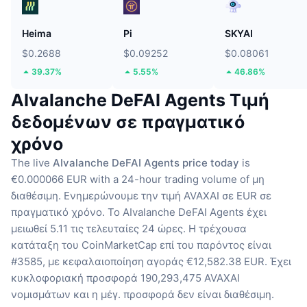
Heima
Pi
SKYAI
$0.2688
$0.09252
$0.08061
39.37%
5.55%
46.86%
AIvalanche DeFAI Agents Τιμή
δεδομένων σε πραγματικό
χρόνο
The live
AIvalanche DeFAI Agents price today
is
€0.000066 EUR with a 24-hour trading volume of μη
διαθέσιμη.
Ενημερώνουμε την τιμή AVAXAI σε EUR σε
πραγματικό χρόνο.
Το AIvalanche DeFAI Agents έχει
μειωθεί 5.11 τις τελευταίες 24 ώρες.
Η τρέχουσα
κατάταξη του CoinMarketCap επί του παρόντος είναι
#3585, με κεφαλαιοποίηση αγοράς €12,582.38 EUR.
Έχει
κυκλοφοριακή προσφορά 190,293,475 AVAXAI
νομισμάτων
και η μέγ. προσφορά δεν είναι διαθέσιμη.