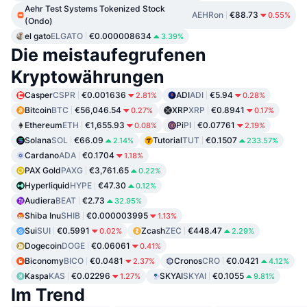
Aehr Test Systems Tokenized Stock
AEHRon
€88.73
0.55%
(Ondo)
el gato
ELGATO
€0.000008634
3.39%
Die meistaufegrufenen
Kryptowährungen
Casper
CSPR
€0.001636
ADI
ADI
€5.94
2.81%
0.28%
Bitcoin
BTC
€56,046.54
XRP
XRP
€0.8941
0.27%
0.17%
Ethereum
ETH
€1,655.93
Pi
PI
€0.07761
0.08%
2.19%
Solana
SOL
€66.09
Tutorial
TUT
€0.1507
2.14%
233.57%
Cardano
ADA
€0.1704
1.18%
PAX Gold
PAXG
€3,761.65
0.22%
Hyperliquid
HYPE
€47.30
0.12%
Audiera
BEAT
€2.73
32.95%
Shiba Inu
SHIB
€0.000003995
1.13%
Sui
SUI
€0.5991
Zcash
ZEC
€448.47
0.02%
2.29%
Dogecoin
DOGE
€0.06061
0.41%
Biconomy
BICO
€0.0481
Cronos
CRO
€0.0421
2.37%
4.12%
Kaspa
KAS
€0.02296
SKYAI
SKYAI
€0.1055
1.27%
9.81%
Im Trend