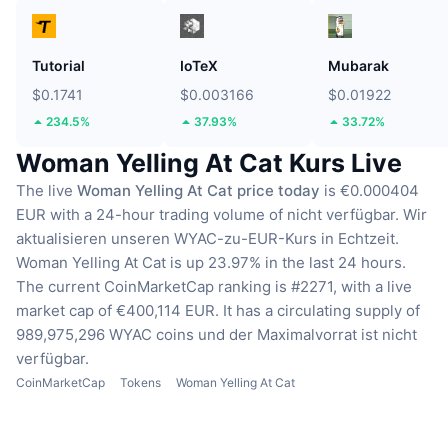
Tutorial
IoTeX
Mubarak
$0.1741
$0.003166
$0.01922
234.5%
37.93%
33.72%
Woman Yelling At Cat Kurs Live
The live
Woman Yelling At Cat price today
is €0.000404
EUR with a 24-hour trading volume of nicht verfügbar.
Wir
aktualisieren unseren WYAC-zu-EUR-Kurs in Echtzeit.
Woman Yelling At Cat is up 23.97% in the last 24 hours.
The current CoinMarketCap ranking is #2271, with a live
market cap of €400,114 EUR.
It has a circulating supply of
989,975,296 WYAC coins
und der Maximalvorrat ist nicht
verfügbar.
CoinMarketCap
Tokens
Woman Yelling At Cat