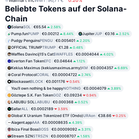
Walmart Inc
WMT
96,71 €
0.20%
Beliebte Tokens auf der Solana-
Chain
Solana
SOL
€65.54
2.58%
Pump.fun
PUMP
€0.00212
Jupiter
JUP
€0.16
8.44%
2.52%
Pudgy Penguins
PENGU
€0.005401
2.20%
OFFICIAL TRUMP
TRUMP
€1.28
0.48%
Waffles Davincij15's Cat
$WAFFLES
€0.0004044
4.02%
Everton Fan Token
EFC
€0.04644
1.12%
Kekius Maximus (kekiusmaximus.army)
KM
€0.0004357
6.69%
Coral Protocol
CORAL
€0.00004722
2.74%
Blockasset
BLOCK
€0.001176
0.54%
You’ll own nothing & be happy
NOTHING
€0.0004079
3.89%
Göztepe S.K. Fan Token
GOZ
€0.09234
0.94%
LABUBU SOL
LABUBU
€0.000368
0.52%
Sallar
ALL
€0.0002189
3.59%
Global X Uranium Tokenized ETF (Ondo)
URAon
€38.66
0.25%
Aiagent.app
AAA
€0.00008635
4.39%
Ibiza Final Boss
BOSS
€0.00009092
3.31%
Stream SZN
STRSZN
€0.00008707
1.58%