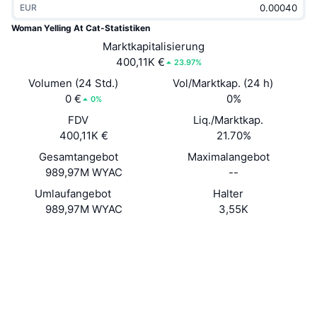
EUR
Im Trend
Krypto-ETFs
Lernen
CMC MCP
Woman Yelling At Cat-Statistiken
Neu
Marktkapitalisierung
Bitcoin-ETFs
x402
News
400,11K €
23.97%
Krypto
Ethereum-ETFs
Volumen (24 Std.)
Vol/Marktkap. (24 h)
Akademie
0 €
0%
0%
Politik
FDV
Liq./Marktkap.
Technische Analyse
Forschung/Recherche
400,11K €
21.70%
Sport
Gesamtangebot
Maximalangebot
RSI
Videos
989,97M WYAC
--
Finanzen
MACD
Umlaufangebot
Halter
Wörterbuch
989,97M WYAC
3,55K
Technologie
Website
Website
Derivate
Kampagnen
Soziale Medien
NFT
Überblick
Verträge
BEgBsV...gay9xP
Airdrops
Explorer
solscan.io
NFT-Statistiken insgesamt
Liquidationen
Diamant-Prämien
Wallets