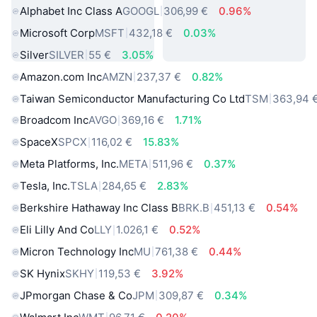
Alphabet Inc Class A
GOOGL
306,99 €
0.96%
Microsoft Corp
MSFT
432,18 €
0.03%
Silver
SILVER
55 €
3.05%
Amazon.com Inc
AMZN
237,37 €
0.82%
Taiwan Semiconductor Manufacturing Co Ltd
TSM
363,94 
Broadcom Inc
AVGO
369,16 €
1.71%
SpaceX
SPCX
116,02 €
15.83%
Meta Platforms, Inc.
META
511,96 €
0.37%
Tesla, Inc.
TSLA
284,65 €
2.83%
Berkshire Hathaway Inc Class B
BRK.B
451,13 €
0.54%
Eli Lilly And Co
LLY
1.026,1 €
0.52%
Micron Technology Inc
MU
761,38 €
0.44%
SK Hynix
SKHY
119,53 €
3.92%
JPmorgan Chase & Co
JPM
309,87 €
0.34%