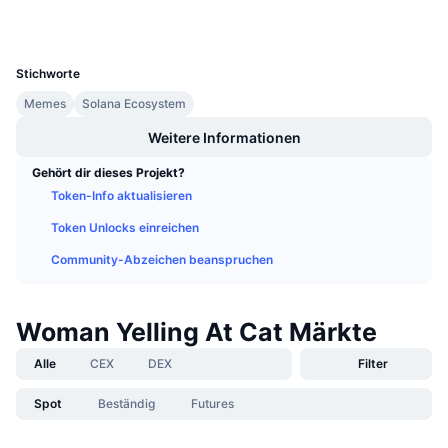
Anstehende Verkäufe
Finanzierungsraten
Lernen und verdienen
UCID
35282
Stichworte
Kalender
Memes
Solana Ecosystem
Weitere Informationen
ICO-Kalender
Gehört dir dieses Projekt?
Ereigniskalender
Token-Info aktualisieren
Token Unlocks einreichen
Community-Abzeichen beanspruchen
Woman Yelling At Cat Märkte
Alle
CEX
DEX
Filter
Spot
Beständig
Futures