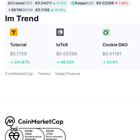
Cronos
CRO
€0.04211
Kaspa
KAS
€0.02296
4.79%
1.00%
SKYAI
SKYAI
€0.1106
14.75%
Im Trend
Tutorial
IoTeX
Cookie DAO
$0.1759
$0.00336
$0.01191
241.67%
46.52%
23.6%
CoinMarketCap
Tokens
Vulpe Finance