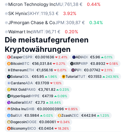
Micron Technology Inc
MU
761,38 €
0.44%
SK Hynix
SKHY
119,53 €
3.92%
JPmorgan Chase & Co
JPM
309,87 €
0.34%
Walmart Inc
WMT
96,71 €
0.20%
Die meistaufegrufenen
Kryptowährungen
Casper
CSPR
€0.001636
ADI
ADI
€5.96
2.41%
0.11%
Bitcoin
BTC
€56,031.84
XRP
XRP
€0.8932
0.27%
0.18%
Ethereum
ETH
€1,656.16
Pi
PI
€0.07742
0.07%
2.11%
Solana
SOL
€65.95
Tutorial
TUT
€0.1553
1.96%
243.16%
Cardano
ADA
€0.1709
1.10%
PAX Gold
PAXG
€3,761.82
0.23%
Hyperliquid
HYPE
€47.19
0.09%
Audiera
BEAT
€2.73
38.44%
Shiba Inu
SHIB
€0.000003996
0.95%
Sui
SUI
€0.5984
Zcash
ZEC
€442.94
0.02%
1.23%
Dogecoin
DOGE
€0.06061
0.34%
Biconomy
BICO
€0.0404
18.26%