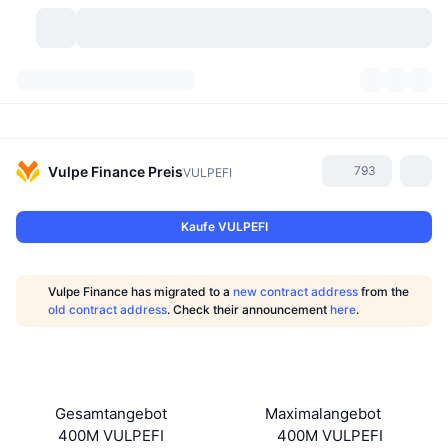
Kryptowährungen
Dashboards
Kryptowährungen
DexScan
Märkte
Rangliste
Vulpe Finance
Preis
793
VULPEFI
Signale
Börsen
Kategorien
New
Marktübersicht
Kaufe VULPEFI
Im Trend
Community
Historische Momentaufnahmen
Spot-Markt
Zentralisierte Börsen
Vulpe Finance has migrated to a
new contract address
from the
Neu
Feeds
API
Token-Freischaltungen
Anzahl der Kryptowährungen
old contract address
. Check their announcement
here
.
Spot
Gewinner
Themen
Yields
Produkte
Bitcoin Schatzkammern
Derivate
API
Meme Explorer
Lives
Reale Vermögenswerte
BNB Schatzkammern
Produkte
Krypto-API
Gesamtangebot
Maximalangebot
Dezentrale Börsen
400M VULPEFI
400M VULPEFI