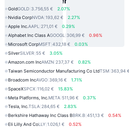
Beliebte reale Vermögenswerte
Gold
GOLD
3.756,55 €
2.07%
Nvidia Corp
NVDA
193,62 €
2.27%
Apple Inc.
AAPL
271,01 €
0.29%
Alphabet Inc Class A
GOOGL
306,99 €
0.96%
Microsoft Corp
MSFT
432,18 €
0.03%
Silver
SILVER
55 €
3.05%
Amazon.com Inc
AMZN
237,37 €
0.82%
Taiwan Semiconductor Manufacturing Co Ltd
TSM
363,94 
Broadcom Inc
AVGO
369,16 €
1.71%
SpaceX
SPCX
116,02 €
15.83%
Meta Platforms, Inc.
META
511,96 €
0.37%
Tesla, Inc.
TSLA
284,65 €
2.83%
Berkshire Hathaway Inc Class B
BRK.B
451,13 €
0.54%
Eli Lilly And Co
LLY
1.026,1 €
0.52%