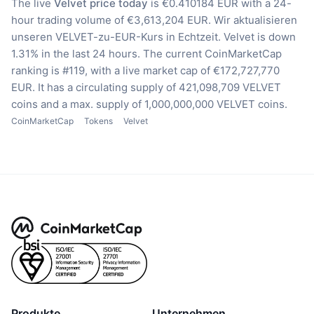
The live
Velvet price today
is €0.410184 EUR with a 24-
hour trading volume of €3,613,204 EUR.
Wir aktualisieren
unseren VELVET-zu-EUR-Kurs in Echtzeit.
Velvet is down
1.31% in the last 24 hours.
The current CoinMarketCap
ranking is #119, with a live market cap of €172,727,770
EUR.
It has a circulating supply of 421,098,709 VELVET
coins
and a max. supply of 1,000,000,000 VELVET coins.
CoinMarketCap
Tokens
Velvet
Produkte
Unternehmen