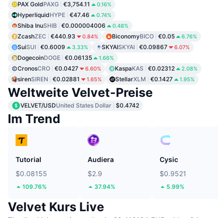
PAX Gold
PAXG
€3,754.11
0.16%
Hyperliquid
HYPE
€47.46
0.74%
Shiba Inu
SHIB
€0.000004006
0.48%
Zcash
ZEC
€440.93
Biconomy
BICO
€0.05
0.84%
6.76%
Sui
SUI
€0.6009
SKYAI
SKYAI
€0.09867
3.33%
6.07%
Dogecoin
DOGE
€0.06135
1.66%
Cronos
CRO
€0.0427
Kaspa
KAS
€0.02312
6.60%
2.08%
siren
SIREN
€0.02881
Stellar
XLM
€0.1427
1.65%
1.95%
Weltweite Velvet-Preise
VELVET/USD
United States Dollar
$0.4742
Im Trend
Tutorial
Audiera
Cysic
$0.08155
$2.9
$0.9521
109.76%
37.94%
5.99%
Velvet Kurs Live