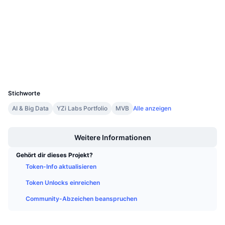
4.4
Anstehende Verkäufe
Bewertung (CertiK)
Finanzierungsraten
Lernen und verdienen
bscscan.com
Explorer
Kalender
Wallets
ICO-Kalender
UCID
37298
Stichworte
Ereigniskalender
AI & Big Data
YZi Labs Portfolio
MVB
Alle anzeigen
Boost
Weitere Informationen
Gehört dir dieses Projekt?
Token-Info aktualisieren
Token Unlocks einreichen
Community-Abzeichen beanspruchen