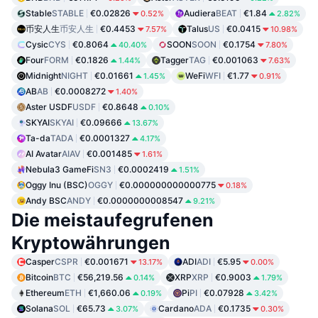
Stable
STABLE
€0.02826
Audiera
BEAT
€1.84
0.52%
2.82%
币安人生
币安人生
€0.4453
Talus
US
€0.0415
7.57%
10.98%
Cysic
CYS
€0.8064
SOON
SOON
€0.1754
40.40%
7.80%
Four
FORM
€0.1826
Tagger
TAG
€0.001063
1.44%
7.63%
Midnight
NIGHT
€0.01661
WeFi
WFI
€1.77
1.45%
0.91%
AB
AB
€0.0008272
1.40%
Aster USDF
USDF
€0.8648
0.10%
SKYAI
SKYAI
€0.09666
13.67%
Ta-da
TADA
€0.0001327
4.17%
AI Avatar
AIAV
€0.001485
1.61%
Nebula3 GameFi
SN3
€0.0002419
1.51%
Oggy Inu (BSC)
OGGY
€0.000000000000775
0.18%
Andy BSC
ANDY
€0.0000000008547
9.21%
Die meistaufegrufenen
Kryptowährungen
Casper
CSPR
€0.001671
ADI
ADI
€5.95
13.17%
0.00%
Bitcoin
BTC
€56,219.56
XRP
XRP
€0.9003
0.14%
1.79%
Ethereum
ETH
€1,660.06
Pi
PI
€0.07928
0.19%
3.42%
Solana
SOL
€65.73
Cardano
ADA
€0.1735
3.07%
0.30%