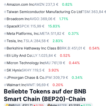
Amazon.com Inc
AMZN
237,3 €
0.82%
Taiwan Semiconductor Manufacturing Co Ltd
TSM
363,84 
Broadcom Inc
AVGO
369,06 €
1.71%
SpaceX
SPCX
115,99 €
15.83%
Meta Platforms, Inc.
META
511,82 €
0.37%
Tesla, Inc.
TSLA
284,58 €
2.83%
Berkshire Hathaway Inc Class B
BRK.B
451,01 €
0.54%
Eli Lilly And Co
LLY
1.025,84 €
0.52%
Micron Technology Inc
MU
761,19 €
0.44%
SK Hynix
SKHY
119,5 €
3.92%
JPmorgan Chase & Co
JPM
309,79 €
0.34%
Walmart Inc
WMT
96,69 €
0.20%
Beliebte Tokens auf der BNB
Smart Chain (BEP20)-Chain
BNB
BNB
€511.71
Aster
ASTER
€0.5195
0.29%
0.22%