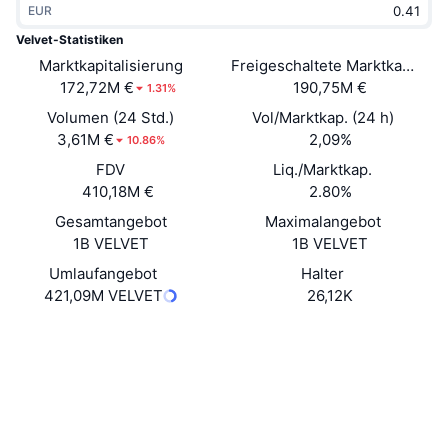
EUR
Im Trend
Krypto-ETFs
Lernen
CMC MCP
Velvet-Statistiken
Marktkapitalisierung
Neu
Freigeschaltete Marktkapitalis
Bitcoin-ETFs
x402
News
172,72M €
190,75M €
1.31%
Krypto
Ethereum-ETFs
Volumen (24 Std.)
Vol/Marktkap. (24 h)
Akademie
3,61M €
2,09%
10.86%
Politik
FDV
Liq./Marktkap.
Technische Analyse
Forschung/Recherche
410,18M €
2.80%
Sport
Gesamtangebot
Maximalangebot
RSI
Videos
1B VELVET
1B VELVET
Finanzen
MACD
Umlaufangebot
Halter
Wörterbuch
421,09M VELVET
26,12K
Technologie
Website
Website
Whitepaper
Derivate
Kampagnen
NFT
Soziale Medien
Überblick
Airdrops
NFT-Statistiken insgesamt
0x8b19...8C1488
Verträge
Liquidationen
Diamant-Prämien