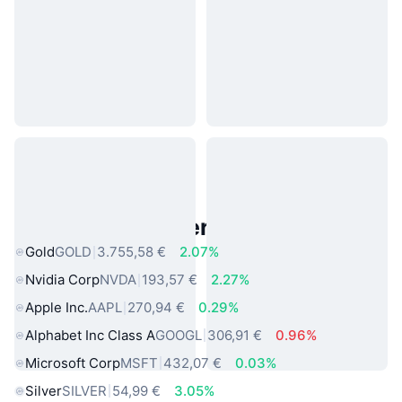
Beliebte reale Vermögenswerte
Gold
GOLD
3.755,58 €
2.07%
Nvidia Corp
NVDA
193,57 €
2.27%
Apple Inc.
AAPL
270,94 €
0.29%
Alphabet Inc Class A
GOOGL
306,91 €
0.96%
Microsoft Corp
MSFT
432,07 €
0.03%
Silver
SILVER
54,99 €
3.05%