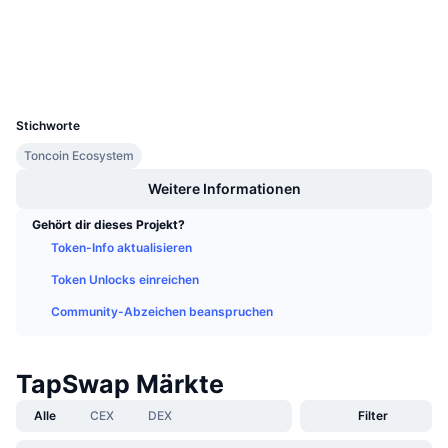
tonviewer.com
Anstehende Verkäufe
Explorer
Finanzierungsraten
Lernen und verdienen
Wallets
UCID
Kalender
35755
Stichworte
ICO-Kalender
Toncoin Ecosystem
Weitere Informationen
Ereigniskalender
Gehört dir dieses Projekt?
Token-Info aktualisieren
Token Unlocks einreichen
Community-Abzeichen beanspruchen
TapSwap Märkte
Alle
CEX
DEX
Filter