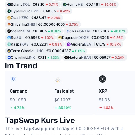
Solana
SOL
€63.10
Heima
HEI
€0.1461
0.74%
39.06%
Hyperliquid
HYPE
€48.35
0.49%
Zcash
ZEC
€438.47
0.06%
Shiba Inu
SHIB
€0.000004055
2.76%
Stellar
XLM
€0.1405
SKYAI
SKYAI
€0.07907
0.36%
48.87%
Sui
SUI
€0.5868
Dogecoin
DOGE
€0.06006
1.02%
0.36%
Kaspa
KAS
€0.02231
Audiera
BEAT
€1.79
0.93%
10.57%
Terra Classic
LUNC
€0.00004287
0.65%
Chainlink
LINK
€7.11
Hedera
HBAR
€0.05927
1.33%
0.26%
Im Trend
Cardano
Fusionist
XRP
$0.1999
$0.1307
$1.03
4.78%
85.19%
1.63%
TapSwap Kurs Live
The live
TapSwap price today
is €0.000358 EUR with a