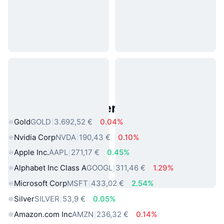
Beliebte reale Vermögenswerte
Gold
GOLD
3.692,52 €
0.04%
Nvidia Corp
NVDA
190,43 €
0.10%
Apple Inc.
AAPL
271,17 €
0.45%
Alphabet Inc Class A
GOOGL
311,46 €
1.29%
Microsoft Corp
MSFT
433,02 €
2.54%
Silver
SILVER
53,9 €
0.05%
Amazon.com Inc
AMZN
236,32 €
0.14%