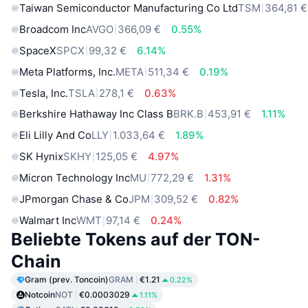
Taiwan Semiconductor Manufacturing Co Ltd
TSM
364,81 €
Broadcom Inc
AVGO
366,09 €
0.55%
SpaceX
SPCX
99,32 €
6.14%
Meta Platforms, Inc.
META
511,34 €
0.19%
Tesla, Inc.
TSLA
278,1 €
0.63%
Berkshire Hathaway Inc Class B
BRK.B
453,91 €
1.11%
Eli Lilly And Co
LLY
1.033,64 €
1.89%
SK Hynix
SKHY
125,05 €
4.97%
Micron Technology Inc
MU
772,29 €
1.31%
JPmorgan Chase & Co
JPM
309,52 €
0.82%
Walmart Inc
WMT
97,14 €
0.24%
Beliebte Tokens auf der TON-
Chain
Gram (prev. Toncoin)
GRAM
€1.21
0.22%
Notcoin
NOT
€0.0003029
1.11%