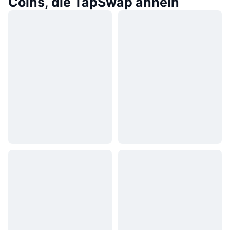
Coins, die TapSwap ähneln