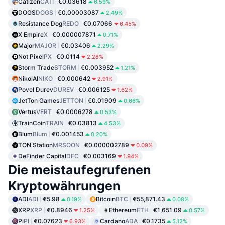
Catizen
CATI
€0.03618
6.59%
DOGS
DOGS
€0.00003087
2.49%
Resistance Dog
REDO
€0.07066
6.45%
X Empire
X
€0.000007871
0.71%
Major
MAJOR
€0.03406
2.29%
Not Pixel
PX
€0.0114
2.28%
Storm Trade
STORM
€0.003952
1.21%
NikolAI
NIKO
€0.000642
2.91%
Povel Durev
DUREV
€0.006125
1.62%
JetTon Games
JETTON
€0.01909
0.66%
Vertus
VERT
€0.0006278
0.53%
TrainCoin
TRAIN
€0.03813
4.53%
Blum
Blum
€0.001453
0.20%
TON Station
MRSOON
€0.000002789
0.09%
DeFinder Capital
DFC
€0.003169
1.94%
Die meistaufegrufenen
Kryptowährungen
ADI
ADI
€5.98
Bitcoin
BTC
€55,871.43
0.19%
0.08%
XRP
XRP
€0.8946
Ethereum
ETH
€1,651.09
1.25%
0.57%
Pi
PI
€0.07623
Cardano
ADA
€0.1735
6.93%
5.12%