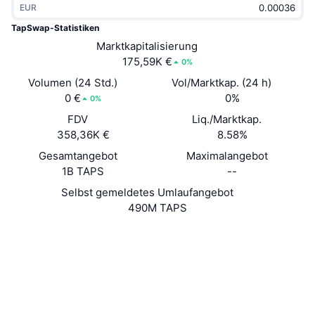
EUR
Im Trend
Krypto-ETFs
Lernen
CMC MCP
TapSwap-Statistiken
Neu
Marktkapitalisierung
Bitcoin-ETFs
x402
News
175,59K €
0%
Krypto
Ethereum-ETFs
Volumen (24 Std.)
Vol/Marktkap. (24 h)
Akademie
0 €
0%
0%
Politik
FDV
Liq./Marktkap.
Technische Analyse
Forschung/Recherche
358,36K €
8.58%
Sport
Gesamtangebot
Maximalangebot
RSI
Videos
1B TAPS
--
Finanzen
MACD
Selbst gemeldetes Umlaufangebot
Wörterbuch
490M TAPS
Technologie
Website
Website
Derivate
Kampagnen
NFT
Soziale Medien
Überblick
Airdrops
Verträge
EQD3r1...4-HtAp
NFT-Statistiken insgesamt
2.7
Liquidationen
Diamant-Prämien
Bewertung (CertiK)