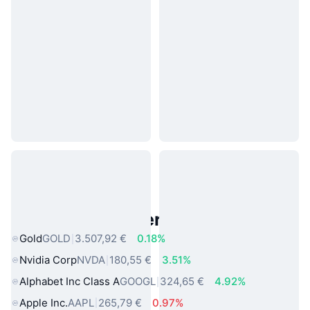
Beliebte reale Vermögenswerte
Gold
GOLD
3.507,92 €
0.18%
Nvidia Corp
NVDA
180,55 €
3.51%
Alphabet Inc Class A
GOOGL
324,65 €
4.92%
Apple Inc.
AAPL
265,79 €
0.97%