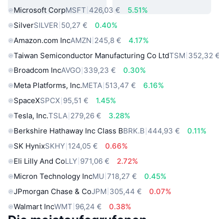
Microsoft Corp
MSFT
426,03 €
5.51%
Silver
SILVER
50,27 €
0.40%
Amazon.com Inc
AMZN
245,8 €
4.17%
Taiwan Semiconductor Manufacturing Co Ltd
TSM
352,32 
Broadcom Inc
AVGO
339,23 €
0.30%
Meta Platforms, Inc.
META
513,47 €
6.16%
SpaceX
SPCX
95,51 €
1.45%
Tesla, Inc.
TSLA
279,26 €
3.28%
Berkshire Hathaway Inc Class B
BRK.B
444,93 €
0.11%
SK Hynix
SKHY
124,05 €
0.66%
Eli Lilly And Co
LLY
971,06 €
2.72%
Micron Technology Inc
MU
718,27 €
0.45%
JPmorgan Chase & Co
JPM
305,44 €
0.07%
Walmart Inc
WMT
96,24 €
0.38%