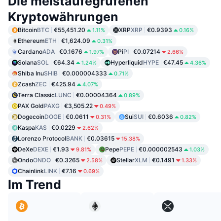
Die meistaufegrufenen
Kryptowährungen
Bitcoin
BTC
€55,451.20
XRP
XRP
€0.9393
1.11%
0.16%
Ethereum
ETH
€1,624.09
0.31%
Cardano
ADA
€0.1676
Pi
PI
€0.07214
1.97%
2.66%
Solana
SOL
€64.34
Hyperliquid
HYPE
€47.45
1.24%
4.36%
Shiba Inu
SHIB
€0.000004333
0.71%
Zcash
ZEC
€425.94
4.07%
Terra Classic
LUNC
€0.00004364
0.89%
PAX Gold
PAXG
€3,505.22
0.49%
Dogecoin
DOGE
€0.0611
Sui
SUI
€0.6036
0.31%
0.82%
Kaspa
KAS
€0.0229
2.62%
Lorenzo Protocol
BANK
€0.03615
15.38%
DeXe
DEXE
€1.93
Pepe
PEPE
€0.000002543
9.81%
1.03%
Ondo
ONDO
€0.3265
Stellar
XLM
€0.1491
2.58%
1.33%
Chainlink
LINK
€7.16
0.69%
Im Trend