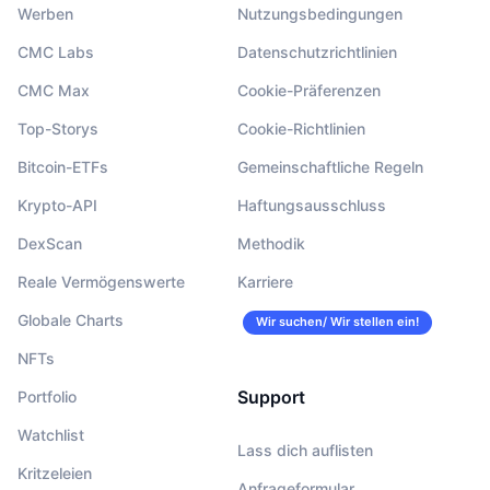
Werben
Nutzungsbedingungen
CMC Labs
Datenschutzrichtlinien
CMC Max
Cookie-Präferenzen
Top-Storys
Cookie-Richtlinien
Bitcoin-ETFs
Gemeinschaftliche Regeln
Krypto-API
Haftungsausschluss
DexScan
Methodik
Reale Vermögenswerte
Karriere
Globale Charts
Wir suchen/ Wir stellen ein!
NFTs
Support
Portfolio
Watchlist
Lass dich auflisten
Kritzeleien
Anfrageformular