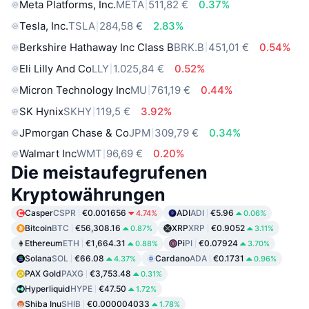
Meta Platforms, Inc.
META
511,82 €
0.37%
Tesla, Inc.
TSLA
284,58 €
2.83%
Berkshire Hathaway Inc Class B
BRK.B
451,01 €
0.54%
Eli Lilly And Co
LLY
1.025,84 €
0.52%
Micron Technology Inc
MU
761,19 €
0.44%
SK Hynix
SKHY
119,5 €
3.92%
JPmorgan Chase & Co
JPM
309,79 €
0.34%
Walmart Inc
WMT
96,69 €
0.20%
Die meistaufegrufenen
Kryptowährungen
Casper
CSPR
€0.001656
ADI
ADI
€5.96
4.74%
0.06%
Bitcoin
BTC
€56,308.16
XRP
XRP
€0.9052
0.87%
3.11%
Ethereum
ETH
€1,664.31
Pi
PI
€0.07924
0.88%
3.70%
Solana
SOL
€66.08
Cardano
ADA
€0.1731
4.37%
0.96%
PAX Gold
PAXG
€3,753.48
0.31%
Hyperliquid
HYPE
€47.50
1.72%
Shiba Inu
SHIB
€0.000004033
1.78%