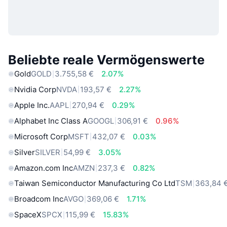
Beliebte reale Vermögenswerte
Gold
GOLD
3.755,58 €
2.07%
Nvidia Corp
NVDA
193,57 €
2.27%
Apple Inc.
AAPL
270,94 €
0.29%
Alphabet Inc Class A
GOOGL
306,91 €
0.96%
Microsoft Corp
MSFT
432,07 €
0.03%
Silver
SILVER
54,99 €
3.05%
Amazon.com Inc
AMZN
237,3 €
0.82%
Taiwan Semiconductor Manufacturing Co Ltd
TSM
363,84 
Broadcom Inc
AVGO
369,06 €
1.71%
SpaceX
SPCX
115,99 €
15.83%