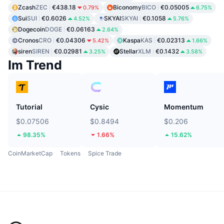
Zcash
ZEC
€438.18
Biconomy
BICO
€0.05005
0.79%
6.75%
Sui
SUI
€0.6026
SKYAI
SKYAI
€0.1058
4.52%
5.76%
Dogecoin
DOGE
€0.06163
2.64%
Cronos
CRO
€0.04306
Kaspa
KAS
€0.02313
5.42%
1.66%
siren
SIREN
€0.02981
Stellar
XLM
€0.1432
3.25%
3.58%
Im Trend
Tutorial
Cysic
Momentum
$0.07506
$0.8494
$0.206
98.35%
1.66%
15.62%
CoinMarketCap
Tokens
Spice Trade