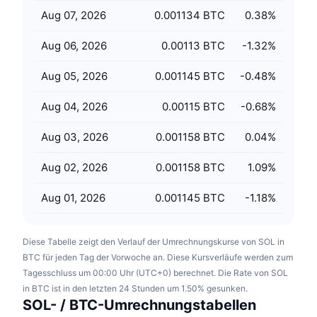
Anstehende Verkäufe
Aug 07, 2026
0.001134 BTC
0.38
%
Finanzierungsraten
Lernen und verdienen
Aug 06, 2026
0.00113 BTC
-1.32
%
Kalender
Aug 05, 2026
0.001145 BTC
-0.48
%
ICO-Kalender
Aug 04, 2026
0.00115 BTC
-0.68
%
Ereigniskalender
Aug 03, 2026
0.001158 BTC
0.04
%
Aug 02, 2026
0.001158 BTC
1.09
%
Aug 01, 2026
0.001145 BTC
-1.18
%
Diese Tabelle zeigt den Verlauf der Umrechnungskurse von SOL in
BTC für jeden Tag der Vorwoche an. Diese Kursverläufe werden zum
Tagesschluss um 00:00 Uhr (UTC+0) berechnet. Die Rate von SOL
in BTC ist in den letzten 24 Stunden um 1.50% gesunken.
SOL- / BTC-Umrechnungstabellen