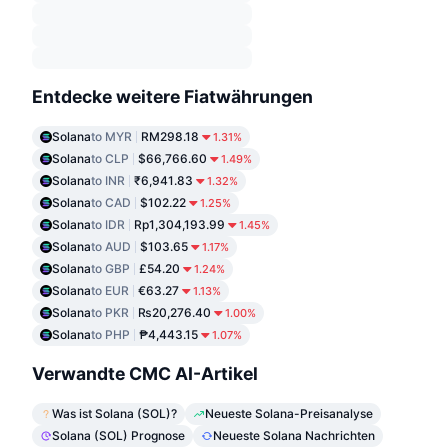
Entdecke weitere Fiatwährungen
Solana
to MYR
RM298.18
1.31%
Solana
to CLP
$66,766.60
1.49%
Solana
to INR
₹6,941.83
1.32%
Solana
to CAD
$102.22
1.25%
Solana
to IDR
Rp1,304,193.99
1.45%
Solana
to AUD
$103.65
1.17%
Solana
to GBP
£54.20
1.24%
Solana
to EUR
€63.27
1.13%
Solana
to PKR
₨20,276.40
1.00%
Solana
to PHP
₱4,443.15
1.07%
Verwandte CMC AI-Artikel
Was ist Solana (SOL)?
Neueste Solana-Preisanalyse
Solana (SOL) Prognose
Neueste Solana Nachrichten