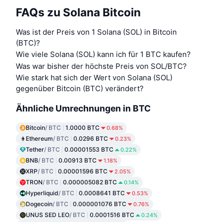
FAQs zu Solana Bitcoin
Was ist der Preis von 1 Solana (SOL) in Bitcoin
(BTC)?
Wie viele Solana (SOL) kann ich für 1 BTC kaufen?
Was war bisher der höchste Preis von SOL/BTC?
Wie stark hat sich der Wert von Solana (SOL)
gegenüber Bitcoin (BTC) verändert?
Ähnliche Umrechnungen in BTC
Bitcoin
/ BTC
1.0000 BTC
0.68%
Ethereum
/ BTC
0.0296 BTC
0.23%
Tether
/ BTC
0.00001553 BTC
0.22%
BNB
/ BTC
0.00913 BTC
1.18%
XRP
/ BTC
0.00001596 BTC
2.05%
TRON
/ BTC
0.000005082 BTC
0.14%
Hyperliquid
/ BTC
0.0008641 BTC
0.53%
Dogecoin
/ BTC
0.000001076 BTC
0.76%
UNUS SED LEO
/ BTC
0.0001516 BTC
0.24%