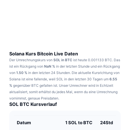
Im Trend
Krypto-ETFs
Lernen
CMC MCP
Neu
Bitcoin-ETFs
x402
News
Krypto
Ethereum-ETFs
Akademie
Politik
Technische Analyse
Forschung/Recherche
Solana Kurs Bitcoin Live Daten
Der Umrechnungskurs von
SOL in BTC
ist heute 0.001133 BTC.
Das
Sport
RSI
Videos
ist ein Rückgang von
NaN %
in der letzten Stunde und ein Rückgang
von
1.50 %
in den letzten 24 Stunden.
Die aktuelle Kursrichtung von
Finanzen
MACD
Solana ist eine fallende, weil SOL in den letzten 30 Tagen um
Wörterbuch
6.55
%
gegenüber BTC gefallen ist.
Unser Umrechner wird in Echtzeit
Technologie
aktualisiert, somit erhältst du jedes Mal, wenn du eine Umrechnung
Derivate
Kampagnen
vornimmst, genaue Preisdaten.
SOL BTC Kursverlauf
NFT
Überblick
Airdrops
NFT-Statistiken insgesamt
Datum
1 SOL to BTC
24Std
Liquidationen
Diamant-Prämien