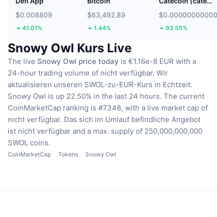
Defi App
Bitcoin
Catecoin (catecoin.shop)
$0.008809
$63,492.89
$0.0000000000
41.01%
1.44%
93.55%
Snowy Owl Kurs Live
The live
Snowy Owl price today
is €1.16e-8 EUR with a
24-hour trading volume of nicht verfügbar.
Wir
aktualisieren unseren SWOL-zu-EUR-Kurs in Echtzeit.
Snowy Owl is up 22.50% in the last 24 hours.
The current
CoinMarketCap ranking is #7348, with a live market cap of
nicht verfügbar.
Das sich im Umlauf befindliche Angebot
ist nicht verfügbar
and a max. supply of 250,000,000,000
SWOL coins.
CoinMarketCap
Tokens
Snowy Owl