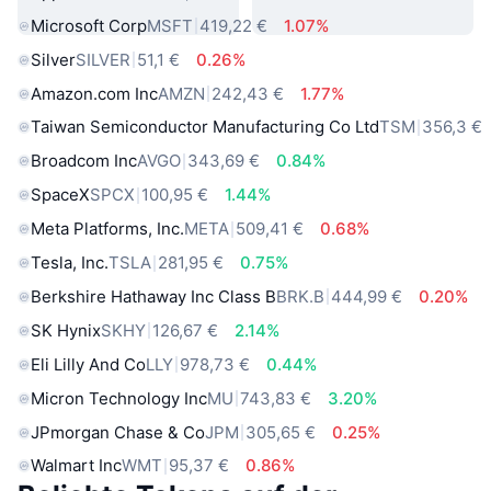
Microsoft Corp
MSFT
419,22 €
1.07%
Silver
SILVER
51,1 €
0.26%
Amazon.com Inc
AMZN
242,43 €
1.77%
Taiwan Semiconductor Manufacturing Co Ltd
TSM
356,3 €
Broadcom Inc
AVGO
343,69 €
0.84%
SpaceX
SPCX
100,95 €
1.44%
Meta Platforms, Inc.
META
509,41 €
0.68%
Tesla, Inc.
TSLA
281,95 €
0.75%
Berkshire Hathaway Inc Class B
BRK.B
444,99 €
0.20%
SK Hynix
SKHY
126,67 €
2.14%
Eli Lilly And Co
LLY
978,73 €
0.44%
Micron Technology Inc
MU
743,83 €
3.20%
JPmorgan Chase & Co
JPM
305,65 €
0.25%
Walmart Inc
WMT
95,37 €
0.86%