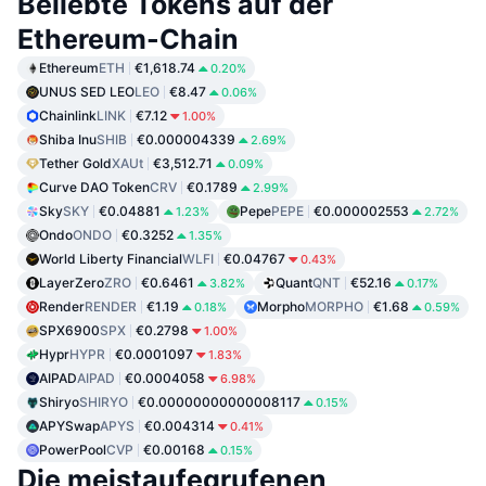
Beliebte Tokens auf der
Ethereum-Chain
Ethereum
ETH
€1,618.74
0.20%
UNUS SED LEO
LEO
€8.47
0.06%
Chainlink
LINK
€7.12
1.00%
Shiba Inu
SHIB
€0.000004339
2.69%
Tether Gold
XAUt
€3,512.71
0.09%
Curve DAO Token
CRV
€0.1789
2.99%
Sky
SKY
€0.04881
Pepe
PEPE
€0.000002553
1.23%
2.72%
Ondo
ONDO
€0.3252
1.35%
World Liberty Financial
WLFI
€0.04767
0.43%
LayerZero
ZRO
€0.6461
Quant
QNT
€52.16
3.82%
0.17%
Render
RENDER
€1.19
Morpho
MORPHO
€1.68
0.18%
0.59%
SPX6900
SPX
€0.2798
1.00%
Hypr
HYPR
€0.0001097
1.83%
AIPAD
AIPAD
€0.0004058
6.98%
Shiryo
SHIRYO
€0.00000000000008117
0.15%
APYSwap
APYS
€0.004314
0.41%
PowerPool
CVP
€0.00168
0.15%
Die meistaufegrufenen