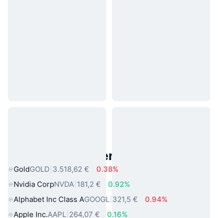
Beliebte reale Vermögenswerte
Gold
GOLD
3.518,62 €
0.38%
Nvidia Corp
NVDA
181,2 €
0.92%
Alphabet Inc Class A
GOOGL
321,5 €
0.94%
Apple Inc.
AAPL
264,07 €
0.16%