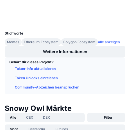
Explorer
Anstehende Verkäufe
Finanzierungsraten
Lernen und verdienen
Wallets
UCID
36662
Kalender
Stichworte
ICO-Kalender
Memes
Ethereum Ecosystem
Polygon Ecosystem
Alle anzeigen
Weitere Informationen
Ereigniskalender
Gehört dir dieses Projekt?
Token-Info aktualisieren
Token Unlocks einreichen
Community-Abzeichen beanspruchen
Snowy Owl Märkte
Alle
CEX
DEX
Filter
Spot
Beständig
Futures