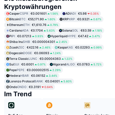
Kryptowährungen
Casper
CSPR
€0.001601
ADI
ADI
€5.98
1.56%
0.35%
Bitcoin
BTC
€55,171.90
XRP
XRP
€0.9321
1.60%
0.67%
Ethereum
ETH
€1,610.76
0.79%
Cardano
ADA
€0.1704
Solana
SOL
€63.59
5.63%
1.18%
Pi
PI
€0.07213
Hyperliquid
HYPE
€47.42
0.93%
3.47%
Shiba Inu
SHIB
€0.000004301
2.45%
Zcash
ZEC
€422.16
Kaspa
KAS
€0.02293
2.46%
0.99%
Dogecoin
DOGE
€0.06093
1.24%
Terra Classic
LUNC
€0.00004363
1.22%
Sui
SUI
€0.6001
Algorand
ALGO
€0.0783
0.97%
5.72%
Pepe
PEPE
€0.000002515
2.29%
Hedera
HBAR
€0.06152
3.44%
Lorenzo Protocol
BANK
€0.04001
5.60%
Ondo
ONDO
€0.3191
0.64%
Im Trend