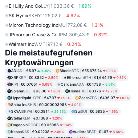
Eli Lilly And Co
LLY
1.033,36 €
1.89%
SK Hynix
SKHY
125,02 €
4.97%
Micron Technology Inc
MU
772,08 €
1.31%
JPmorgan Chase & Co
JPM
309,43 €
0.82%
Walmart Inc
WMT
97,12 €
0.24%
Die meistaufegrufenen
Kryptowährungen
ADI
ADI
€5.97
Bitcoin
BTC
€55,675.24
0.05%
0.97%
XRP
XRP
€0.8852
Ethereum
ETH
€1,644.79
2.59%
0.81%
Pi
PI
€0.07651
Cardano
ADA
€0.1738
5.65%
6.61%
Solana
SOL
€63.00
Heima
HEI
€0.176
1.86%
42.75%
Hyperliquid
HYPE
€47.97
Zcash
ZEC
€436.07
1.93%
1.83%
Shiba Inu
SHIB
€0.000003983
4.92%
SKYAI
SKYAI
€0.0814
Sui
SUI
€0.5835
28.55%
1.95%
Stellar
XLM
€0.1388
1.20%
Dogecoin
DOGE
€0.05986
1.14%
Kaspa
KAS
€0.02208
Audiera
BEAT
€1.67
2.89%
5.56%