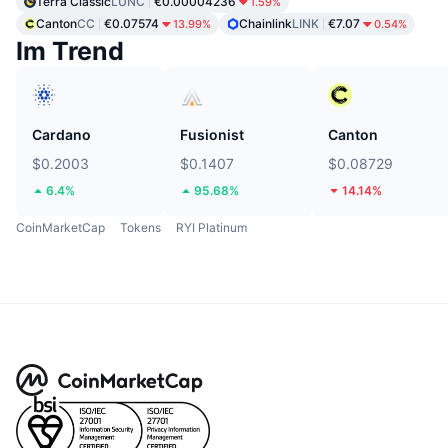
Terra Classic
LUNC
€0.00004236
1.59%
Canton
CC
€0.07574
Chainlink
LINK
€7.07
13.99%
0.54%
Im Trend
Cardano
Fusionist
Canton
$0.2003
$0.1407
$0.08729
6.4%
95.68%
14.14%
CoinMarketCap
Tokens
RYI Platinum