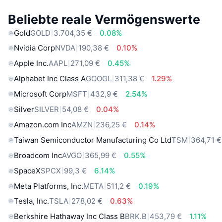
Beliebte reale Vermögenswerte
Gold
GOLD
3.704,35 €
0.08%
Nvidia Corp
NVDA
190,38 €
0.10%
Apple Inc.
AAPL
271,09 €
0.45%
Alphabet Inc Class A
GOOGL
311,38 €
1.29%
Microsoft Corp
MSFT
432,9 €
2.54%
Silver
SILVER
54,08 €
0.04%
Amazon.com Inc
AMZN
236,25 €
0.14%
Taiwan Semiconductor Manufacturing Co Ltd
TSM
364,71 €
Broadcom Inc
AVGO
365,99 €
0.55%
SpaceX
SPCX
99,3 €
6.14%
Meta Platforms, Inc.
META
511,2 €
0.19%
Tesla, Inc.
TSLA
278,02 €
0.63%
Berkshire Hathaway Inc Class B
BRK.B
453,79 €
1.11%