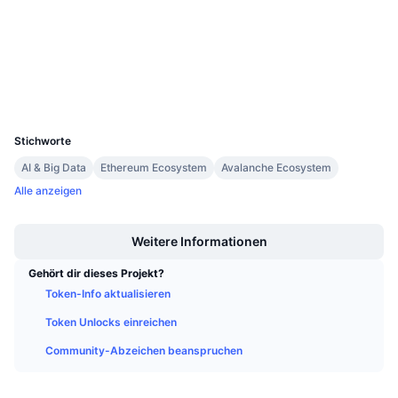
3.2
Anstehende Verkäufe
Bewertung (CertiK)
Finanzierungsraten
Lernen und verdienen
etherscan.io
Explorer
Kalender
Wallets
UCID
4804
ICO-Kalender
Stichworte
AI & Big Data
Ethereum Ecosystem
Avalanche Ecosystem
Ereigniskalender
Alle anzeigen
Boost
Weitere Informationen
Gehört dir dieses Projekt?
Token-Info aktualisieren
Token Unlocks einreichen
Community-Abzeichen beanspruchen