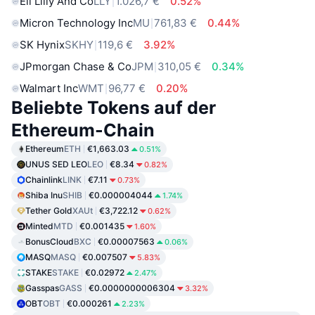
Eli Lilly And Co
LLY
1.026,7 €
0.52%
Micron Technology Inc
MU
761,83 €
0.44%
SK Hynix
SKHY
119,6 €
3.92%
JPmorgan Chase & Co
JPM
310,05 €
0.34%
Walmart Inc
WMT
96,77 €
0.20%
Beliebte Tokens auf der
Ethereum-Chain
Ethereum
ETH
€1,663.03
0.51%
UNUS SED LEO
LEO
€8.34
0.82%
Chainlink
LINK
€7.11
0.73%
Shiba Inu
SHIB
€0.000004044
1.74%
Tether Gold
XAUt
€3,722.12
0.62%
Minted
MTD
€0.001435
1.60%
BonusCloud
BXC
€0.00007563
0.06%
MASQ
MASQ
€0.007507
5.83%
STAKE
STAKE
€0.02972
2.47%
Gasspas
GASS
€0.0000000006304
3.32%
OBT
OBT
€0.000261
2.23%