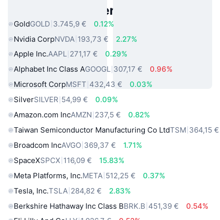
Beliebte reale Vermögenswerte
Gold
GOLD
3.745,9 €
0.12%
Nvidia Corp
NVDA
193,73 €
2.27%
Apple Inc.
AAPL
271,17 €
0.29%
Alphabet Inc Class A
GOOGL
307,17 €
0.96%
Microsoft Corp
MSFT
432,43 €
0.03%
Silver
SILVER
54,99 €
0.09%
Amazon.com Inc
AMZN
237,5 €
0.82%
Taiwan Semiconductor Manufacturing Co Ltd
TSM
364,15 €
Broadcom Inc
AVGO
369,37 €
1.71%
SpaceX
SPCX
116,09 €
15.83%
Meta Platforms, Inc.
META
512,25 €
0.37%
Tesla, Inc.
TSLA
284,82 €
2.83%
Berkshire Hathaway Inc Class B
BRK.B
451,39 €
0.54%