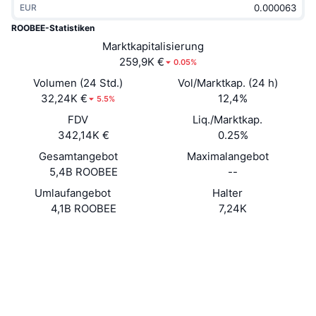
EUR
Im Trend
Krypto-ETFs
Lernen
CMC MCP
ROOBEE-Statistiken
Neu
Marktkapitalisierung
Bitcoin-ETFs
x402
News
259,9K €
0.05%
Krypto
Ethereum-ETFs
Volumen (24 Std.)
Vol/Marktkap. (24 h)
Akademie
32,24K €
12,4%
5.5%
Politik
FDV
Liq./Marktkap.
Technische Analyse
Forschung/Recherche
342,14K €
0.25%
Sport
Gesamtangebot
Maximalangebot
RSI
Videos
5,4B ROOBEE
--
Finanzen
MACD
Umlaufangebot
Halter
Wörterbuch
4,1B ROOBEE
7,24K
Technologie
Website
Website
Whitepaper
Derivate
Kampagnen
NFT
Soziale Medien
Überblick
Airdrops
NFT-Statistiken insgesamt
0xa31b...3891aa
Verträge
Liquidationen
Diamant-Prämien