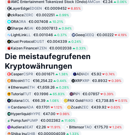
AMC Entertainment Tokenized Stock (Ondo)
AMCon
€2.24
0.06%
LayerEdge
EDGEN
€0.0009452
6.85%
zkRace
ZERC
€0.002251
0.99%
ORA
ORA
€0.007408
10.21%
Sharpe AI
SAI
€0.0007813
0.94%
LightLink
LL
€0.001046
Geeq
GEEQ
€0.00222
0.37%
4.19%
Dust Protocol
DUST
€0.004339
0.24%
Kaizen Finance
KZEN
€0.0002038
0.33%
Die meistaufegrufenen
Kryptowährungen
Casper
CSPR
€0.001671
ADI
ADI
€5.92
1.38%
0.74%
Bitcoin
BTC
€56,254.22
XRP
XRP
€0.8932
0.44%
0.39%
Ethereum
ETH
€1,659.26
0.28%
Tutorial
TUT
€0.1996
Pi
PI
€0.07857
65.83%
0.39%
Solana
SOL
€66.39
PAX Gold
PAXG
€3,738.85
1.08%
0.51%
Cardano
ADA
€0.1701
Zcash
ZEC
€439.92
1.12%
0.63%
Hyperliquid
HYPE
€47.00
0.98%
Pump.fun
PUMP
€0.002362
11.60%
Audiera
BEAT
€2.26
Bittensor
TAO
€175.70
11.91%
1.24%
Shiba Inu
SHIB
€0.000004039
1.33%