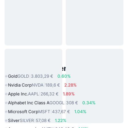
Beliebte reale Vermögenswerte
Gold
GOLD
3.803,29 €
0.60%
Nvidia Corp
NVDA
189,6 €
2.28%
Apple Inc.
AAPL
266,32 €
1.89%
Alphabet Inc Class A
GOOGL
308 €
0.34%
Microsoft Corp
MSFT
437,67 €
1.04%
Silver
SILVER
57,08 €
1.22%