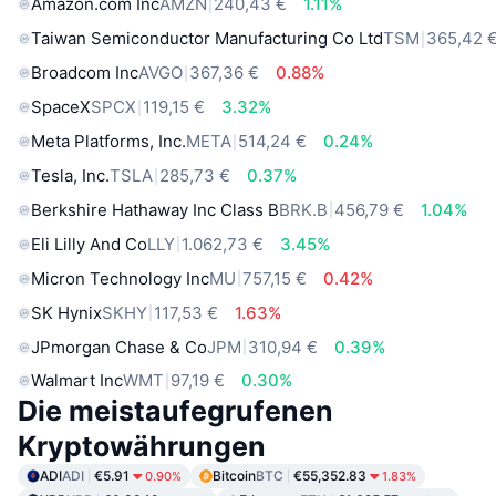
Amazon.com Inc
AMZN
240,43 €
1.11%
Taiwan Semiconductor Manufacturing Co Ltd
TSM
365,42 
Broadcom Inc
AVGO
367,36 €
0.88%
SpaceX
SPCX
119,15 €
3.32%
Meta Platforms, Inc.
META
514,24 €
0.24%
Tesla, Inc.
TSLA
285,73 €
0.37%
Berkshire Hathaway Inc Class B
BRK.B
456,79 €
1.04%
Eli Lilly And Co
LLY
1.062,73 €
3.45%
Micron Technology Inc
MU
757,15 €
0.42%
SK Hynix
SKHY
117,53 €
1.63%
JPmorgan Chase & Co
JPM
310,94 €
0.39%
Walmart Inc
WMT
97,19 €
0.30%
Die meistaufegrufenen
Kryptowährungen
ADI
ADI
€5.91
Bitcoin
BTC
€55,352.83
0.90%
1.83%