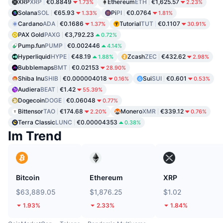
XRP
XRP
€0.8849
Ethereum
ETH
€1,625.57
1.73%
2.23%
Solana
SOL
€65.93
Pi
PI
€0.0764
1.33%
1.81%
Cardano
ADA
€0.1686
Tutorial
TUT
€0.1107
1.37%
30.91%
PAX Gold
PAXG
€3,792.23
0.72%
Pump.fun
PUMP
€0.002446
4.14%
Hyperliquid
HYPE
€48.19
Zcash
ZEC
€432.62
1.88%
2.98%
Bubblemaps
BMT
€0.02153
28.90%
Shiba Inu
SHIB
€0.000004018
Sui
SUI
€0.601
0.16%
0.53%
Audiera
BEAT
€1.42
55.39%
Dogecoin
DOGE
€0.06048
0.77%
Bittensor
TAO
€174.68
Monero
XMR
€339.12
2.20%
0.76%
Terra Classic
LUNC
€0.00004353
0.38%
Im Trend
Bitcoin
Ethereum
XRP
$63,889.05
$1,876.25
$1.02
1.93%
2.33%
1.84%