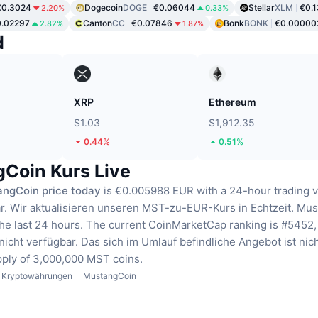
€0.3024
Dogecoin
DOGE
€0.06044
Stellar
XLM
€0.
2.20%
0.33%
.02297
Canton
CC
€0.07846
Bonk
BONK
€0.00000
2.82%
1.87%
d
XRP
Ethereum
$1.03
$1,912.35
0.44%
0.51%
Coin Kurs Live
ngCoin price today
is €0.005988 EUR with a 24-hour trading 
r.
Wir aktualisieren unseren MST-zu-EUR-Kurs in Echtzeit.
Mus
he last 24 hours.
The current CoinMarketCap ranking is #5452, 
nicht verfügbar.
Das sich im Umlauf befindliche Angebot ist nic
pply of 3,000,000 MST coins.
Kryptowährungen
MustangCoin