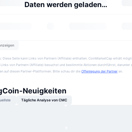
Daten werden geladen…
 anzeigen
 Diese Seite kann Links von Partnern (Affiliate) enthalten. CoinMarketCap erhält mögl
Links von Partnern (Affiliate) besuchst und bestimmte Aktionen durchführst, darunter 
en auf diesen Partner-Plattformen. Bitte schau dir die
Offenlegung der Partner
an.
Coin-Neuigkeiten
uellste
Tägliche Analyse von CMC