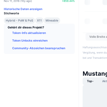
Nov 11, 2016
(
10y ago
)
+
859.44
%
Historische Daten anzeigen
Stichworte
Hybrid - PoW & PoS
X11
Mineable
Gehört dir dieses Projekt?
Token-Info aktualisieren
Volle Breite
Token Unlocks einreichen
Haftungsausschluss:
Community-Abzeichen beanspruchen
Vergütung, wenn du 
bei und Transaktion
Mustang
Top-
Akt