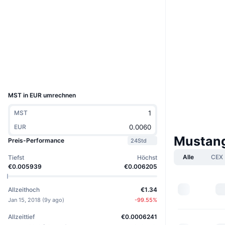
Website
Website
Whitepaper
Soziale Medien
2.8
Bewertung (CertiK)
chainz.cryptoid.info
Explorer
UCID
1396
MST in EUR umrechnen
MST
EUR
Mustang
Preis-Performance
24Std
Alle
CEX
Tiefst
Höchst
€0.005939
€0.006205
Allzeithoch
€1.34
Jan 15, 2018
(
9y ago
)
-99.55
%
Allzeittief
€0.0006241