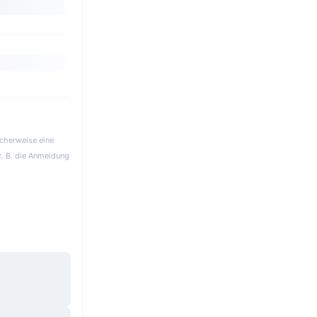
icherweise eine
z. B. die Anmeldung