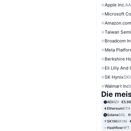
Apple Inc.
AA
Microsoft C
Amazon.com
Taiwan Semi
Broadcom In
Meta Platfor
Berkshire Ha
Eli Lilly And
SK Hynix
SK
Walmart Inc
Die mei
ADI
ADI
€5.9
Ethereum
ETH
Solana
SOL
€
SKYAI
SKYAI
Hashflow
HFT