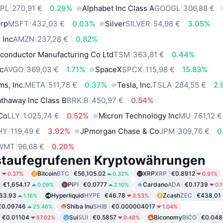
PL
270,91 €
0.29%
Alphabet Inc Class A
GOOGL
306,88 €
orp
MSFT
432,03 €
0.03%
Silver
SILVER
54,98 €
3.05%
 Inc
AMZN
237,28 €
0.82%
conductor Manufacturing Co Ltd
TSM
363,81 €
0.44%
c
AVGO
369,03 €
1.71%
SpaceX
SPCX
115,98 €
15.83%
ms, Inc.
META
511,78 €
0.37%
Tesla, Inc.
TSLA
284,55 €
2.
thaway Inc Class B
BRK.B
450,97 €
0.54%
 Co
LLY
1.025,74 €
0.52%
Micron Technology Inc
MU
761,12 €
HY
119,49 €
3.92%
JPmorgan Chase & Co
JPM
309,76 €
0
WMT
96,68 €
0.20%
staufegrufenen Kryptowährungen
6
Bitcoin
BTC
€56,105.02
XRP
XRP
€0.8912
0.37%
0.32%
0.91%
€1,654.17
Pi
PI
€0.0777
Cardano
ADA
€0.1739
0.09%
2.10%
0.
63.93
Hyperliquid
HYPE
€46.78
Zcash
ZEC
€438.01
1.16%
3.53%
€0.09746
Shiba Inu
SHIB
€0.000004017
25.46%
1.04%
€0.01104
Sui
SUI
€0.5857
Biconomy
BICO
€0.04
57.02%
0.48%