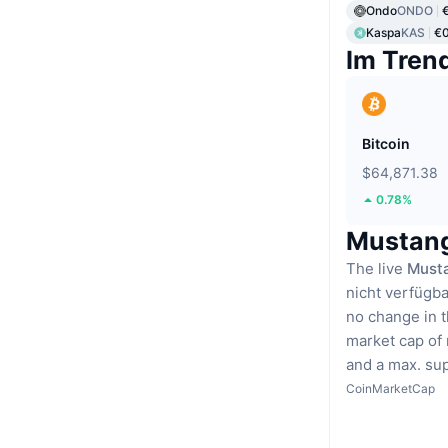
Ondo
ONDO
Kaspa
KAS
€0
Im Tren
Bitcoin
$64,871.38
0.78%
Mustang
The live
Musta
nicht verfügba
no change in t
market cap of 
and a max. su
CoinMarketCap