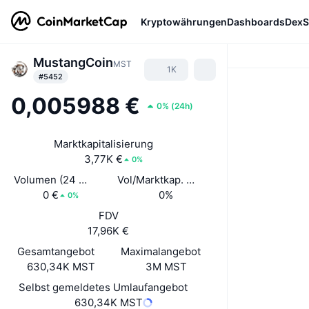
Kryptowährungen
Dashboards
DexS
MustangCoin
MST
1K
#5452
0,005988 €
0%
(
24h
)
Marktkapitalisierung
3,77K €
0%
Volumen (24 Std.)
Vol/Marktkap. (24 h)
0 €
0%
0%
FDV
17,96K €
Gesamtangebot
Maximalangebot
630,34K MST
3M MST
Selbst gemeldetes Umlaufangebot
630,34K MST