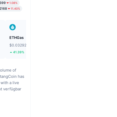
1399
1.08%
2168
11.40%
ETHGas
Biconomy
$0.03292
$0.05585
41.39%
54.45%
volume of
tangCoin has
with a live
ht verfügbar