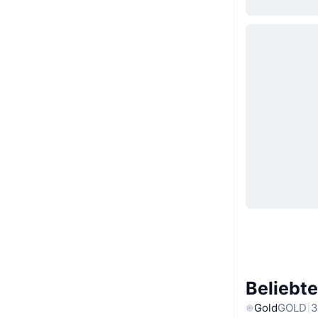
Beliebt
Gold
GOLD
3