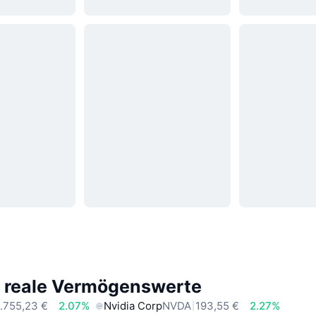
e reale Vermögenswerte
.755,23 €
2.07%
Nvidia Corp
NVDA
193,55 €
2.27%