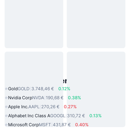
Beliebte reale Vermögenswerte
Gold
GOLD
3.748,46 €
0.12%
Nvidia Corp
NVDA
190,68 €
0.38%
Apple Inc.
AAPL
270,26 €
0.27%
Alphabet Inc Class A
GOOGL
310,72 €
0.13%
Microsoft Corp
MSFT
431,87 €
0.40%