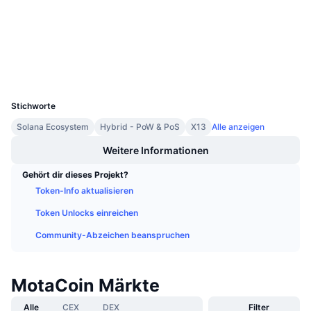
solscan.io
Anstehende Verkäufe
Explorer
Finanzierungsraten
Lernen und verdienen
Wallets
Kalender
UCID
4028
ICO-Kalender
Stichworte
Solana Ecosystem
Hybrid - PoW & PoS
X13
Alle anzeigen
Ereigniskalender
Weitere Informationen
Gehört dir dieses Projekt?
Token-Info aktualisieren
Token Unlocks einreichen
Community-Abzeichen beanspruchen
MotaCoin Märkte
Alle
CEX
DEX
Filter