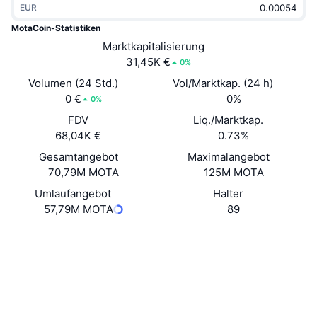
EUR
Im Trend
Krypto-ETFs
Lernen
CMC MCP
MotaCoin-Statistiken
Neu
Marktkapitalisierung
Bitcoin-ETFs
x402
News
31,45K €
0%
Krypto
Ethereum-ETFs
Volumen (24 Std.)
Vol/Marktkap. (24 h)
Akademie
0 €
0%
0%
Politik
FDV
Liq./Marktkap.
Technische Analyse
Forschung/Recherche
68,04K €
0.73%
Sport
Gesamtangebot
Maximalangebot
RSI
Videos
70,79M MOTA
125M MOTA
Finanzen
MACD
Umlaufangebot
Halter
Wörterbuch
57,79M MOTA
89
Technologie
Website
Website
Whitepaper
Derivate
Kampagnen
NFT
Soziale Medien
Überblick
Airdrops
Verträge
Motafk...j4eEL1
NFT-Statistiken insgesamt
2.7
Liquidationen
Diamant-Prämien
Bewertung (CertiK)