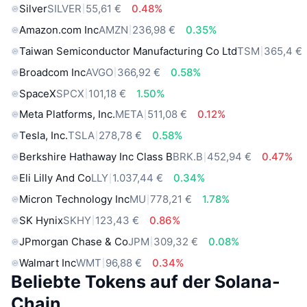
Silver
SILVER
55,61 €
0.48%
Amazon.com Inc
AMZN
236,98 €
0.35%
Taiwan Semiconductor Manufacturing Co Ltd
TSM
365,4 €
Broadcom Inc
AVGO
366,92 €
0.58%
SpaceX
SPCX
101,18 €
1.50%
Meta Platforms, Inc.
META
511,08 €
0.12%
Tesla, Inc.
TSLA
278,78 €
0.58%
Berkshire Hathaway Inc Class B
BRK.B
452,94 €
0.47%
Eli Lilly And Co
LLY
1.037,44 €
0.34%
Micron Technology Inc
MU
778,21 €
1.78%
SK Hynix
SKHY
123,43 €
0.86%
JPmorgan Chase & Co
JPM
309,32 €
0.08%
Walmart Inc
WMT
96,88 €
0.34%
Beliebte Tokens auf der Solana-
Chain