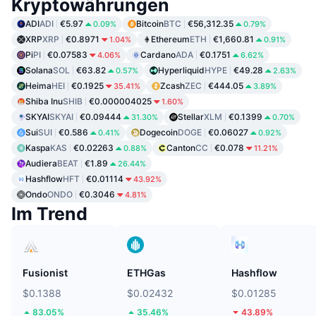
Kryptowährungen
ADI
ADI
€5.97
Bitcoin
BTC
€56,312.35
0.09%
0.79%
XRP
XRP
€0.8971
Ethereum
ETH
€1,660.81
1.04%
0.91%
Pi
PI
€0.07583
Cardano
ADA
€0.1751
4.06%
6.62%
Solana
SOL
€63.82
Hyperliquid
HYPE
€49.28
0.57%
2.63%
Heima
HEI
€0.1925
Zcash
ZEC
€444.05
35.41%
3.89%
Shiba Inu
SHIB
€0.000004025
1.60%
SKYAI
SKYAI
€0.09444
Stellar
XLM
€0.1399
31.30%
0.70%
Sui
SUI
€0.586
Dogecoin
DOGE
€0.06027
0.41%
0.92%
Kaspa
KAS
€0.02263
Canton
CC
€0.078
0.88%
11.21%
Audiera
BEAT
€1.89
26.44%
Hashflow
HFT
€0.01114
43.92%
Ondo
ONDO
€0.3046
4.81%
Im Trend
Fusionist
ETHGas
Hashflow
$0.1388
$0.02432
$0.01285
83.05%
35.46%
43.89%