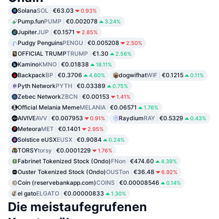
Solana
SOL
€63.03
0.93%
Pump.fun
PUMP
€0.002078
3.24%
Jupiter
JUP
€0.1571
2.85%
Pudgy Penguins
PENGU
€0.005208
2.50%
OFFICIAL TRUMP
TRUMP
€1.30
2.56%
Kamino
KMNO
€0.01838
18.11%
Backpack
BP
€0.3706
dogwifhat
WIF
€0.1215
4.60%
0.11%
Pyth Network
PYTH
€0.03389
0.75%
Zebec Network
ZBCN
€0.00153
1.41%
Official Melania Meme
MELANIA
€0.06571
1.76%
AIVIVE
AVV
€0.007953
Raydium
RAY
€0.5329
0.91%
0.43%
Meteora
MET
€0.1401
2.95%
Solstice eUSX
EUSX
€0.9084
0.24%
TORSY
torsy
€0.0001229
1.76%
Fabrinet Tokenized Stock (Ondo)
FNon
€474.60
4.39%
Ouster Tokenized Stock (Ondo)
OUSTon
€36.48
6.92%
Coin (reservebankapp.com)
COINS
€0.00008546
0.14%
el gato
ELGATO
€0.00000833
1.30%
Die meistaufegrufenen