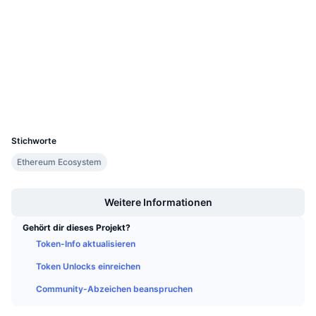
Anstehende Verkäufe
Verträge
0x8bbf...dd0dab
Finanzierungsraten
Lernen und verdienen
4.3
Bewertung (CertiK)
Prüfungen
Kalender
Explorer
etherscan.io
Wallets
ICO-Kalender
UCID
2915
Ereigniskalender
Stichworte
Ethereum Ecosystem
Boost
Weitere Informationen
Gehört dir dieses Projekt?
Token-Info aktualisieren
Token Unlocks einreichen
Community-Abzeichen beanspruchen