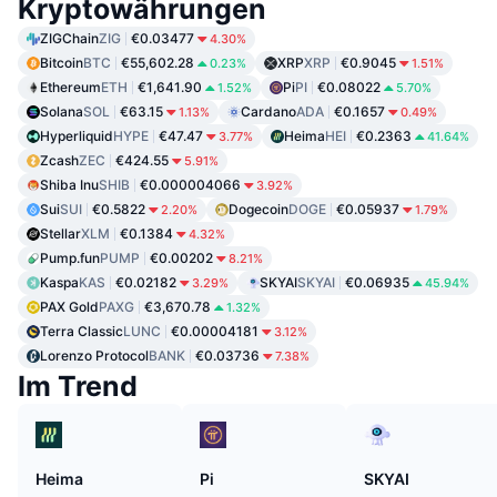
Kryptowährungen
ZIGChain
ZIG
€0.03477
4.30%
Bitcoin
BTC
€55,602.28
XRP
XRP
€0.9045
0.23%
1.51%
Ethereum
ETH
€1,641.90
Pi
PI
€0.08022
1.52%
5.70%
Solana
SOL
€63.15
Cardano
ADA
€0.1657
1.13%
0.49%
Hyperliquid
HYPE
€47.47
Heima
HEI
€0.2363
3.77%
41.64%
Zcash
ZEC
€424.55
5.91%
Shiba Inu
SHIB
€0.000004066
3.92%
Sui
SUI
€0.5822
Dogecoin
DOGE
€0.05937
2.20%
1.79%
Stellar
XLM
€0.1384
4.32%
Pump.fun
PUMP
€0.00202
8.21%
Kaspa
KAS
€0.02182
SKYAI
SKYAI
€0.06935
3.29%
45.94%
PAX Gold
PAXG
€3,670.78
1.32%
Terra Classic
LUNC
€0.00004181
3.12%
Lorenzo Protocol
BANK
€0.03736
7.38%
Im Trend
Heima
Pi
SKYAI