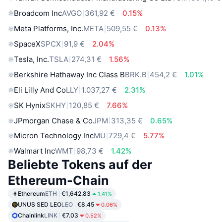
Broadcom Inc
AVGO
361,92 €
0.15%
Meta Platforms, Inc.
META
509,55 €
0.13%
SpaceX
SPCX
91,9 €
2.04%
Tesla, Inc.
TSLA
274,31 €
1.56%
Berkshire Hathaway Inc Class B
BRK.B
454,2 €
1.01%
Eli Lilly And Co
LLY
1.037,27 €
2.31%
SK Hynix
SKHY
120,85 €
7.66%
JPmorgan Chase & Co
JPM
313,35 €
0.65%
Micron Technology Inc
MU
729,4 €
5.77%
Walmart Inc
WMT
98,73 €
1.42%
Beliebte Tokens auf der
Ethereum-Chain
Ethereum
ETH
€1,642.83
1.41%
UNUS SED LEO
LEO
€8.45
0.06%
Chainlink
LINK
€7.03
0.52%