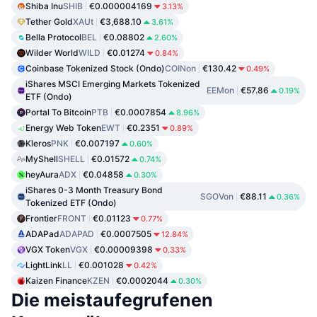
Shiba Inu
SHIB
€0.000004169
3.13%
Tether Gold
XAUt
€3,688.10
3.61%
Bella Protocol
BEL
€0.08802
2.60%
Wilder World
WILD
€0.01274
0.84%
Coinbase Tokenized Stock (Ondo)
COINon
€130.42
0.49%
iShares MSCI Emerging Markets Tokenized
EEMon
€57.86
0.19%
ETF (Ondo)
Portal To Bitcoin
PTB
€0.0007854
8.96%
Energy Web Token
EWT
€0.2351
0.89%
Kleros
PNK
€0.007197
0.60%
MyShell
SHELL
€0.01572
0.74%
heyAura
ADX
€0.04858
0.30%
iShares 0-3 Month Treasury Bond
SGOVon
€88.11
0.36%
Tokenized ETF (Ondo)
Frontier
FRONT
€0.01123
0.77%
ADAPad
ADAPAD
€0.0007505
12.84%
VGX Token
VGX
€0.00009398
0.33%
LightLink
LL
€0.001028
0.42%
Kaizen Finance
KZEN
€0.0002044
0.30%
Die meistaufegrufenen