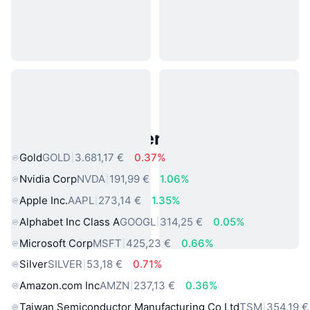
Beliebte reale Vermögenswerte
Gold
GOLD
3.681,17 €
0.37%
Nvidia Corp
NVDA
191,99 €
1.06%
Apple Inc.
AAPL
273,14 €
1.35%
Alphabet Inc Class A
GOOGL
314,25 €
0.05%
Microsoft Corp
MSFT
425,23 €
0.66%
Silver
SILVER
53,18 €
0.71%
Amazon.com Inc
AMZN
237,13 €
0.36%
Taiwan Semiconductor Manufacturing Co Ltd
TSM
354,19 €