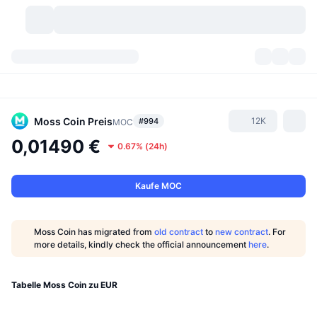
Kryptowährungen
Dashboards
Kryptowährungen
DexScan
Märkte
Rangliste
Moss Coin
Preis
12K
#994
MOC
0,01490 €
0.67%
(
24h
)
Signale
Börsen
Kategorien
New
Marktübersicht
Im Trend
Community
Historische Momentaufnahmen
Spot-Markt
Zentralisierte Börsen
Kaufe MOC
Neu
Feeds
API
Token-Freischaltungen
Anzahl der Kryptowährungen
Spot
Moss Coin has migrated from
old contract
to
new contract
. For
more details, kindly check the official announcement
here
.
Gewinner
Themen
Yields
Produkte
Bitcoin Schatzkammern
Derivate
API
Meme Explorer
Tabelle Moss Coin zu EUR
Lives
Reale Vermögenswerte
BNB Schatzkammern
Produkte
Krypto-API
Dezentrale Börsen