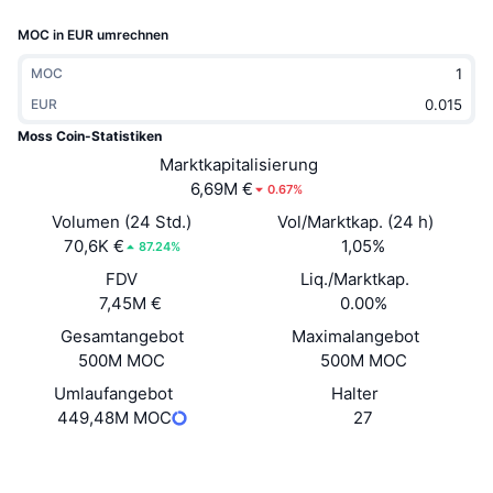
Im Trend
Krypto-ETFs
MOC in EUR umrechnen
Lernen
CMC MCP
Neu
Bitcoin-ETFs
MOC
x402
News
EUR
Krypto
Ethereum-ETFs
Moss Coin-Statistiken
Akademie
Marktkapitalisierung
Politik
6,69M €
0.67%
Technische Analyse
Forschung/Recherche
Volumen (24 Std.)
Vol/Marktkap. (24 h)
Sport
70,6K €
1,05%
RSI
Videos
87.24%
FDV
Liq./Marktkap.
Finanzen
MACD
Wörterbuch
7,45M €
0.00%
Gesamtangebot
Technologie
Maximalangebot
500M MOC
500M MOC
Derivate
Kampagnen
Umlaufangebot
Halter
NFT
449,48M MOC
27
Überblick
Airdrops
NFT-Statistiken insgesamt
Website
Website
Whitepaper
Liquidationen
Diamant-Prämien
Soziale Medien