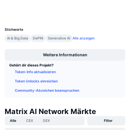
Anstehende Verkäufe
Finanzierungsraten
Lernen und verdienen
Wallets
UCID
2474
Kalender
Stichworte
AI & Big Data
DePIN
Generative AI
Alle anzeigen
ICO-Kalender
Boost
Weitere Informationen
Ereigniskalender
Gehört dir dieses Projekt?
Token-Info aktualisieren
Token Unlocks einreichen
Community-Abzeichen beanspruchen
Matrix AI Network Märkte
Alle
CEX
DEX
Filter