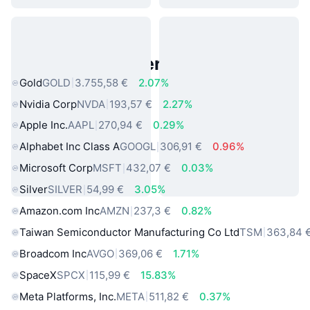
Beliebte reale Vermögenswerte
Gold
GOLD
3.755,58 €
2.07%
Nvidia Corp
NVDA
193,57 €
2.27%
Apple Inc.
AAPL
270,94 €
0.29%
Alphabet Inc Class A
GOOGL
306,91 €
0.96%
Microsoft Corp
MSFT
432,07 €
0.03%
Silver
SILVER
54,99 €
3.05%
Amazon.com Inc
AMZN
237,3 €
0.82%
Taiwan Semiconductor Manufacturing Co Ltd
TSM
363,84 
Broadcom Inc
AVGO
369,06 €
1.71%
SpaceX
SPCX
115,99 €
15.83%
Meta Platforms, Inc.
META
511,82 €
0.37%