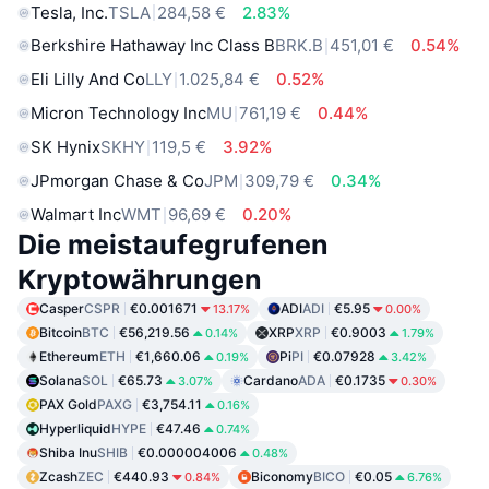
Tesla, Inc.
TSLA
284,58 €
2.83%
Berkshire Hathaway Inc Class B
BRK.B
451,01 €
0.54%
Eli Lilly And Co
LLY
1.025,84 €
0.52%
Micron Technology Inc
MU
761,19 €
0.44%
SK Hynix
SKHY
119,5 €
3.92%
JPmorgan Chase & Co
JPM
309,79 €
0.34%
Walmart Inc
WMT
96,69 €
0.20%
Die meistaufegrufenen
Kryptowährungen
Casper
CSPR
€0.001671
ADI
ADI
€5.95
13.17%
0.00%
Bitcoin
BTC
€56,219.56
XRP
XRP
€0.9003
0.14%
1.79%
Ethereum
ETH
€1,660.06
Pi
PI
€0.07928
0.19%
3.42%
Solana
SOL
€65.73
Cardano
ADA
€0.1735
3.07%
0.30%
PAX Gold
PAXG
€3,754.11
0.16%
Hyperliquid
HYPE
€47.46
0.74%
Shiba Inu
SHIB
€0.000004006
0.48%
Zcash
ZEC
€440.93
Biconomy
BICO
€0.05
0.84%
6.76%