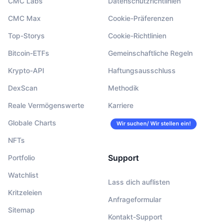
CMC Labs
Datenschutzrichtlinien
CMC Max
Cookie-Präferenzen
Top-Storys
Cookie-Richtlinien
Bitcoin-ETFs
Gemeinschaftliche Regeln
Krypto-API
Haftungsausschluss
DexScan
Methodik
Reale Vermögenswerte
Karriere
Globale Charts
Wir suchen/ Wir stellen ein!
NFTs
Support
Portfolio
Watchlist
Lass dich auflisten
Kritzeleien
Anfrageformular
Sitemap
Kontakt-Support