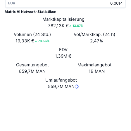
EUR
Im Trend
Krypto-ETFs
Lernen
CMC MCP
Matrix AI Network-Statistiken
Neu
Marktkapitalisierung
Bitcoin-ETFs
x402
News
782,13K €
13.67%
Krypto
Ethereum-ETFs
Volumen (24 Std.)
Vol/Marktkap. (24 h)
Akademie
19,33K €
2,47%
78.56%
Politik
FDV
Technische Analyse
Forschung/Recherche
1,39M €
Sport
Gesamtangebot
Maximalangebot
RSI
Videos
859,7M MAN
1B MAN
Finanzen
MACD
Umlaufangebot
Wörterbuch
559,7M MAN
Technologie
Website
Website
Whitepaper
Derivate
Kampagnen
NFT
Soziale Medien
Überblick
Airdrops
3.5
Bewertung (CertiK)
NFT-Statistiken insgesamt
Liquidationen
Diamant-Prämien
tom.matrix.io
Explorer