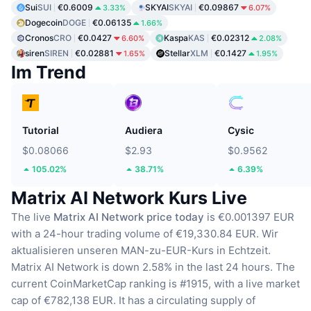
Sui
SUI
€0.6009
SKYAI
SKYAI
€0.09867
3.33%
6.07%
Dogecoin
DOGE
€0.06135
1.66%
Cronos
CRO
€0.0427
Kaspa
KAS
€0.02312
6.60%
2.08%
siren
SIREN
€0.02881
Stellar
XLM
€0.1427
1.65%
1.95%
Im Trend
Tutorial
Audiera
Cysic
$0.08066
$2.93
$0.9562
105.02%
38.71%
6.39%
Matrix AI Network Kurs Live
The live
Matrix AI Network price today
is €0.001397 EUR
with a 24-hour trading volume of €19,330.84 EUR.
Wir
aktualisieren unseren MAN-zu-EUR-Kurs in Echtzeit.
Matrix AI Network is down 2.58% in the last 24 hours.
The
current CoinMarketCap ranking is #1915, with a live market
cap of €782,138 EUR.
It has a circulating supply of