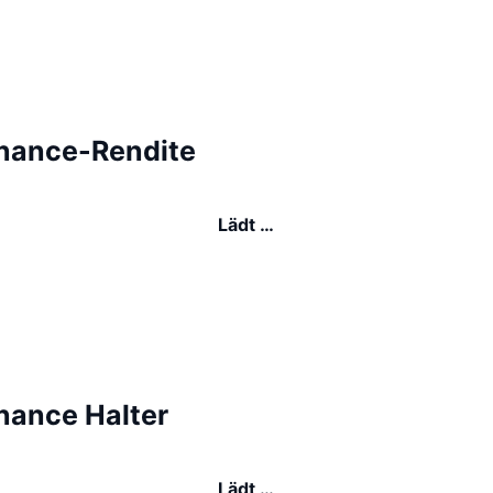
inance-Rendite
Lädt …
nance Halter
Lädt …