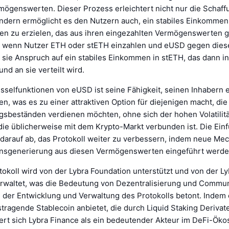
mögenswerten. Dieser Prozess erleichtert nicht nur die Schaff
ondern ermöglicht es den Nutzern auch, ein stabiles Einkomme
 zu erzielen, das aus ihren eingezahlten Vermögenswerten ge
 wenn Nutzer ETH oder stETH einzahlen und eUSD gegen dies
 sie Anspruch auf ein stabiles Einkommen in stETH, das dann 
d an sie verteilt wird.
sselfunktionen von eUSD ist seine Fähigkeit, seinen Inhabern e
en, was es zu einer attraktiven Option für diejenigen macht, die
sbeständen verdienen möchten, ohne sich der hohen Volatilitä
die üblicherweise mit dem Krypto-Markt verbunden ist. Die Ein
 darauf ab, das Protokoll weiter zu verbessern, indem neue Me
nsgenerierung aus diesen Vermögenswerten eingeführt werde
tokoll wird von der Lybra Foundation unterstützt und von der L
waltet, was die Bedeutung von Dezentralisierung und Commun
 der Entwicklung und Verwaltung des Protokolls betont. Indem 
stragende Stablecoin anbietet, die durch Liquid Staking Derivat
niert sich Lybra Finance als ein bedeutender Akteur im DeFi-Ök