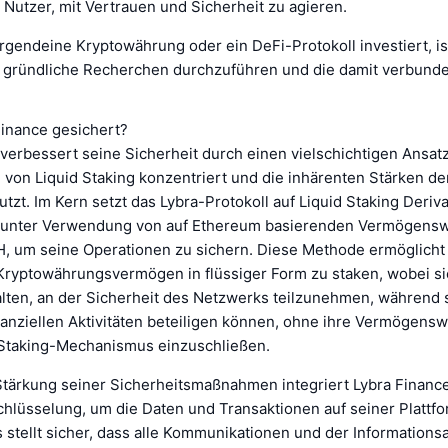
 Nutzer, mit Vertrauen und Sicherheit zu agieren.
rgendeine Kryptowährung oder ein DeFi-Protokoll investiert, is
 gründliche Recherchen durchzuführen und die damit verbund
Finance gesichert?
verbessert seine Sicherheit durch einen vielschichtigen Ansatz
n von Liquid Staking konzentriert und die inhärenten Stärken de
tzt. Im Kern setzt das Lybra-Protokoll auf Liquid Staking Deriva
 unter Verwendung von auf Ethereum basierenden Vermögensw
, um seine Operationen zu sichern. Diese Methode ermöglicht
 Kryptowährungsvermögen in flüssiger Form zu staken, wobei si
alten, an der Sicherheit des Netzwerks teilzunehmen, während s
nanziellen Aktivitäten beteiligen können, ohne ihre Vermögensw
n Staking-Mechanismus einzuschließen.
Stärkung seiner Sicherheitsmaßnahmen integriert Lybra Financ
hlüsselung, um die Daten und Transaktionen auf seiner Plattfo
 stellt sicher, dass alle Kommunikationen und der Information