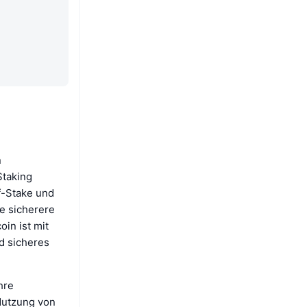
n
Staking
f-Stake und
e sicherere
oin ist mit
d sicheres
hre
Nutzung von