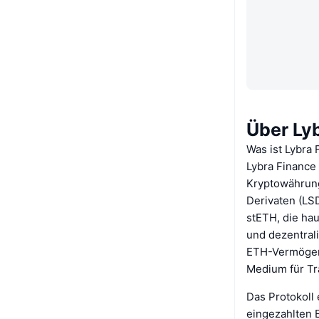
Über Ly
Was ist Lybra 
Lybra Finance i
Kryptowährung
Derivaten (LS
stETH, die ha
und dezentrali
ETH-Vermögens
Medium für Tr
Das Protokoll
eingezahlten 