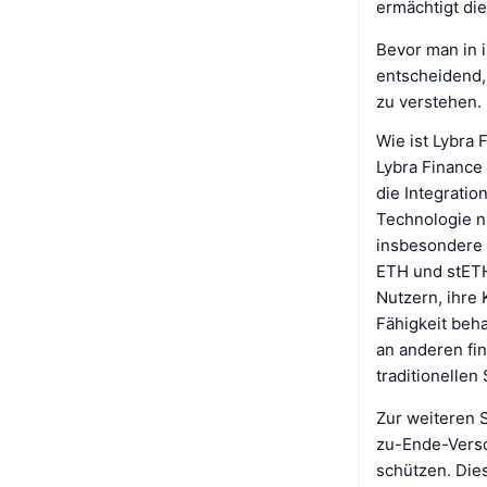
ermächtigt die
Bevor man in i
entscheidend,
zu verstehen.
Wie ist Lybra 
Lybra Finance 
die Integratio
Technologie nu
insbesondere
ETH und stETH
Nutzern, ihre
Fähigkeit beh
an anderen fi
traditionelle
Zur weiteren 
zu-Ende-Versc
schützen. Dies