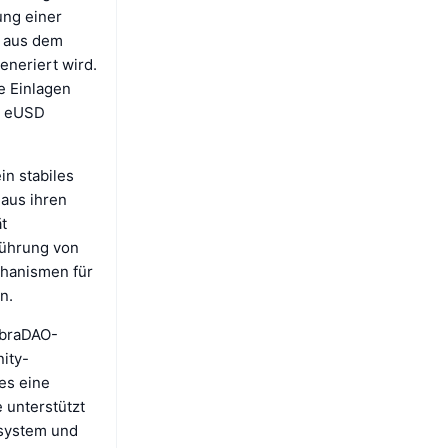
ung einer
n aus dem
neriert wird.
e Einlagen
in eUSD
in stabiles
 aus ihren
t
führung von
chanismen für
n.
ybraDAO-
ity-
es eine
e unterstützt
osystem und