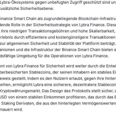
 Lybra-Ökosystems gegen unbefugten Zugriff geschützt sind un
zusätzliche Sicherheitsebene.
Binance Smart Chain als zugrundeliegende Blockchain-Infrastruk
ende Rolle in der Sicherheitsstrategie von Lybra Finance. Dies
r ihre niedrigen Transaktionsgebühren und hohe Skalierbarkeit,
rlebnis durch effizientere und kostengünstigere Transaktionen
ur allgemeinen Sicherheit und Stabilität der Plattform beiträgt
ismen und die Infrastruktur der Binance Smart Chain bieten e
dsfähige Umgebung für die Operationen von Lybra Finance.
t von Lybra Finance für Sicherheit wird weiter durch die Entw
berbesicherten Stablecoins, der seinen Inhabern ein stabiles
Beweis gestellt. Indem es den Nutzern erlaubt, gegen ihre hint
eihen, ermöglicht Lybra eine sicherere, dezentralere Stablecoi
Kryptowährungsmarkt. Das Design des Protokolls stellt sicher, 
USD von einem stabilen Einkommen profitieren, das durch da
d Staking Derivaten, die aus den hinterlegten Vermögenswerten
mauert wird.