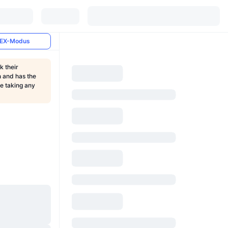
EX-Modus
k their
n and has the
re taking any