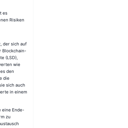
t es
enen Risiken
, der sich auf
r Blockchain-
te (LSD),
erten wie
 es den
e die
ie sich auch
erte in einem
e eine Ende-
rm zu
saustausch