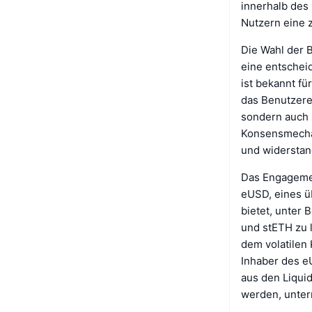
innerhalb des
Nutzern eine 
Die Wahl der 
eine entscheid
ist bekannt fü
das Benutzere
sondern auch z
Konsensmechan
und widerstan
Das Engagemen
eUSD, eines ü
bietet, unter 
und stETH zu l
dem volatilen 
Inhaber des e
aus den Liqui
werden, unter