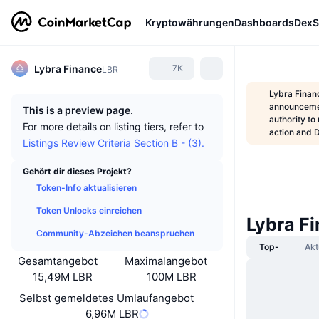
Kryptowährungen
Dashboards
DexS
Lybra Finance
7K
LBR
Lybra Finan
announcem
This is a preview page.
authority to
For more details on listing tiers, refer to
action and
Listings Review Criteria Section B - (3).
Gehört dir dieses Projekt?
Token-Info aktualisieren
Token Unlocks einreichen
Lybra F
Community-Abzeichen beanspruchen
Top-
Akt
Gesamtangebot
Maximalangebot
15,49M LBR
100M LBR
Selbst gemeldetes Umlaufangebot
6,96M LBR