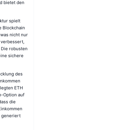
d bietet den
tur spielt
e Blockchain
 was nicht nur
 verbessert,
. Die robusten
ine sichere
icklung des
 Einkommen
erlegten ETH
n-Option auf
dass die
s Einkommen
 generiert