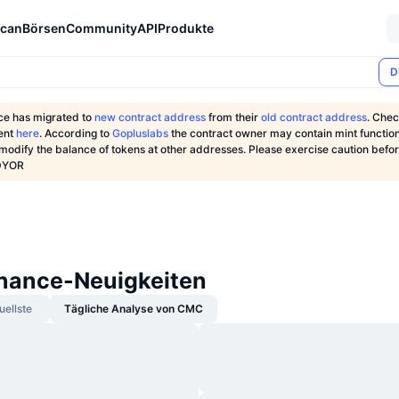
can
Börsen
Community
API
Produkte
D
ce has migrated to
new contract address
from their
old contract address
. Chec
ent
here
.
According to
Gopluslabs
the contract owner may contain mint functio
 modify the balance of tokens at other addresses. Please exercise caution befo
 DYOR
inance-Neuigkeiten
uellste
Tägliche Analyse von CMC