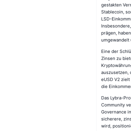
gestakten Ver
Stablecoin, s
LSD-Einkommen
Insbesondere,
prägen, haben
umgewandelt un
Eine der Schlü
Zinsen zu biet
Kryptowährung
auszusetzen, 
eUSD V2 zielt
die Einkomme
Das Lybra-Pro
Community ver
Governance in
sicherere, zin
wird, positio