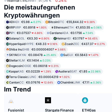
Walmart Inc
WMT
97,06 €
0.24%
Die meistaufegrufenen
Kryptowährungen
ADI
ADI
€5.98
Bitcoin
BTC
€55,844.32
0.27%
0.38%
XRP
XRP
€0.8918
Ethereum
ETH
€1,653.55
1.80%
0.06%
Pi
PI
€0.07537
Cardano
ADA
€0.1756
4.86%
7.34%
Solana
SOL
€63.30
Heima
HEI
€0.1797
0.90%
58.45%
Hyperliquid
HYPE
€48.33
Zcash
ZEC
€437.37
0.16%
0.27%
Shiba Inu
SHIB
€0.000004007
3.66%
SKYAI
SKYAI
€0.08478
Sui
SUI
€0.5843
25.40%
1.47%
Stellar
XLM
€0.1404
0.23%
Dogecoin
DOGE
€0.06018
0.31%
Kaspa
KAS
€0.02229
Audiera
BEAT
€1.85
1.29%
22.96%
Terra Classic
LUNC
€0.00004219
1.92%
Canton
CC
€0.07676
Chainlink
LINK
€7.11
12.64%
0.36%
Im Trend
Fusionist
Stargate Finance
ETHGas