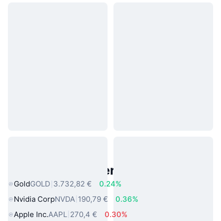
Beliebte reale Vermögenswerte
Gold
GOLD
3.732,82 €
0.24%
Nvidia Corp
NVDA
190,79 €
0.36%
Apple Inc.
AAPL
270,4 €
0.30%