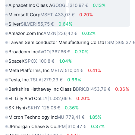
Alphabet Inc Class A
GOOGL
310,97 €
0.13%
Microsoft Corp
MSFT
433,07 €
0.20%
Silver
SILVER
55,75 €
0.64%
Amazon.com Inc
AMZN
236,42 €
0.02%
Taiwan Semiconductor Manufacturing Co Ltd
TSM
365,37 
Broadcom Inc
AVGO
367,66 €
0.70%
SpaceX
SPCX
100,8 €
1.04%
Meta Platforms, Inc.
META
510,04 €
0.41%
Tesla, Inc.
TSLA
279,23 €
0.66%
Berkshire Hathaway Inc Class B
BRK.B
453,79 €
0.36%
Eli Lilly And Co
LLY
1.032,66 €
0.20%
SK Hynix
SKHY
125,06 €
0.36%
Micron Technology Inc
MU
779,41 €
1.85%
JPmorgan Chase & Co
JPM
310,47 €
0.37%