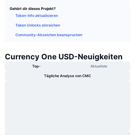
Im Trend
Krypto-ETFs
Gehört dir dieses Projekt?
Lernen
CMC MCP
Token-Info aktualisieren
Neu
Bitcoin-ETFs
x402
News
Token Unlocks einreichen
Krypto
Ethereum-ETFs
Community-Abzeichen beanspruchen
Akademie
Politik
Technische Analyse
Forschung/Recherche
Currency One USD-Neuigkeiten
Sport
Top-
Aktuellste
RSI
Videos
Tägliche Analyse von CMC
Finanzen
MACD
Wörterbuch
Technologie
Derivate
Kampagnen
NFT
Überblick
Airdrops
NFT-Statistiken insgesamt
Liquidationen
Diamant-Prämien