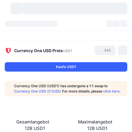
Kryptowährungen
Dashboards
Kryptowährungen
DexScan
Märkte
Rangliste
Currency One USD
Preis
342
USD1
Signale
Börsen
Kategorien
New
Marktübersicht
Kaufe USD1
Im Trend
Community
Historische Momentaufnahmen
Spot-Markt
Zentralisierte Börsen
Currency One USD (USD1) has undergone a 1:1 swap to
Neu
Feeds
API
Token-Freischaltungen
Anzahl der Kryptowährungen
Currency One USD (C1USD
. For more details, please
click here
.
Spot
Gewinner
Themen
Yields
Produkte
Bitcoin Schatzkammern
Derivate
API
Meme Explorer
Lives
Reale Vermögenswerte
BNB Schatzkammern
Produkte
Krypto-API
Gesamtangebot
Maximalangebot
Dezentrale Börsen
12B USD1
12B USD1