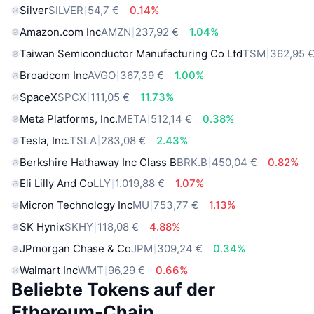
Silver
SILVER
54,7 €
0.14%
Amazon.com Inc
AMZN
237,92 €
1.04%
Taiwan Semiconductor Manufacturing Co Ltd
TSM
362,95 
Broadcom Inc
AVGO
367,39 €
1.00%
SpaceX
SPCX
111,05 €
11.73%
Meta Platforms, Inc.
META
512,14 €
0.38%
Tesla, Inc.
TSLA
283,08 €
2.43%
Berkshire Hathaway Inc Class B
BRK.B
450,04 €
0.82%
Eli Lilly And Co
LLY
1.019,88 €
1.07%
Micron Technology Inc
MU
753,77 €
1.13%
SK Hynix
SKHY
118,08 €
4.88%
JPmorgan Chase & Co
JPM
309,24 €
0.34%
Walmart Inc
WMT
96,29 €
0.66%
Beliebte Tokens auf der
Ethereum-Chain