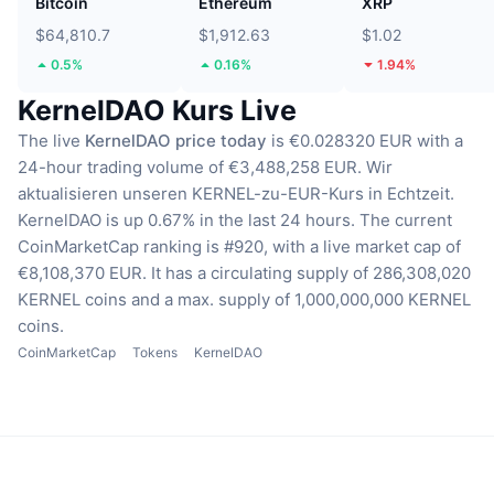
Bitcoin
Ethereum
XRP
$64,810.7
$1,912.63
$1.02
0.5%
0.16%
1.94%
KernelDAO Kurs Live
The live
KernelDAO price today
is €0.028320 EUR with a
24-hour trading volume of €3,488,258 EUR.
Wir
aktualisieren unseren KERNEL-zu-EUR-Kurs in Echtzeit.
KernelDAO is up 0.67% in the last 24 hours.
The current
CoinMarketCap ranking is #920, with a live market cap of
€8,108,370 EUR.
It has a circulating supply of 286,308,020
KERNEL coins
and a max. supply of 1,000,000,000 KERNEL
coins.
CoinMarketCap
Tokens
KernelDAO