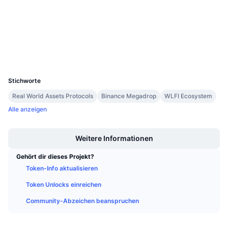
Anstehende Verkäufe
etherscan.io
Finanzierungsraten
Explorer
Lernen und verdienen
Wallets
Kalender
UCID
36180
ICO-Kalender
Stichworte
Real World Assets Protocols
Binance Megadrop
WLFI Ecosystem
Ereigniskalender
Alle anzeigen
Boost
Weitere Informationen
Gehört dir dieses Projekt?
Token-Info aktualisieren
Token Unlocks einreichen
Community-Abzeichen beanspruchen