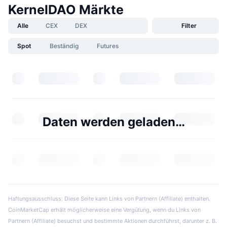
KernelDAO Märkte
Alle
CEX
DEX
Filter
Spot
Beständig
Futures
Daten werden geladen…
Haftungsausschluss: Diese Seite kann Links von Partnern (Affiliate) enthalten.
CoinMarketCap erhält möglicherweise eine Vergütung, wenn du Links von
Partnern (Affiliate) besuchst und bestimmte Aktionen durchführst, darunter z. B.