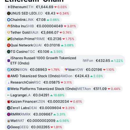
Ethereum
ETH
€1,644.69
0.03%
UNUS SED LEO
LEO
€8.43
0.34%
Chainlink
LINK
€7.08
0.66%
Shiba Inu
SHIB
€0.000004049
3.01%
Tether Gold
XAUt
€3,666.07
0.74%
Echelon Prime
PRIME
€0.2136
1.75%
Quai Network
QUAI
€0.01016
3.08%
TG Casino
TGC
€0.106
3.50%
iShares Russell 1000 Growth Tokenized
IWFon
€432.65
1.22%
ETF (Ondo)
XION
XION
€0.08963
Vow
VOW
€0.02196
1.79%
1.10%
AMD Tokenized Stock (Ondo)
AMDon
€424.43
2.03%
ResearchCoin
RSC
€0.05875
3.11%
Meta Platforms Tokenized Stock (Ondo)
METAon
€511.09
0.44%
Lagrange
LA
€0.04291
10.69%
Kaizen Finance
KZEN
€0.0002034
0.61%
Zero1 Labs
DEAI
€0.0009604
3.25%
RMRK
RMRK
€0.009667
3.31%
Wat
WAT
€0.0000002009
0.56%
Geeq
GEEQ
€0.002265
1.81%