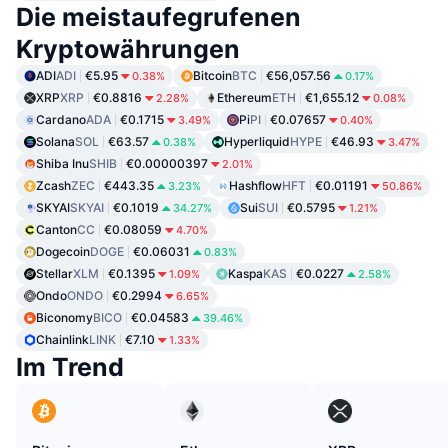
Die meistaufegrufenen
Kryptowährungen
ADI
ADI
€5.95
Bitcoin
BTC
€56,057.56
0.38%
0.17%
XRP
XRP
€0.8816
Ethereum
ETH
€1,655.12
2.28%
0.08%
Cardano
ADA
€0.1715
Pi
PI
€0.07657
3.49%
0.40%
Solana
SOL
€63.57
Hyperliquid
HYPE
€46.93
0.38%
3.47%
Shiba Inu
SHIB
€0.00000397
2.01%
Zcash
ZEC
€443.35
Hashflow
HFT
€0.01191
3.23%
50.86%
SKYAI
SKYAI
€0.1019
Sui
SUI
€0.5795
34.27%
1.21%
Canton
CC
€0.08059
4.70%
Dogecoin
DOGE
€0.06031
0.83%
Stellar
XLM
€0.1395
Kaspa
KAS
€0.0227
1.09%
2.58%
Ondo
ONDO
€0.2994
6.65%
Biconomy
BICO
€0.04583
39.46%
Chainlink
LINK
€7.10
1.33%
Im Trend