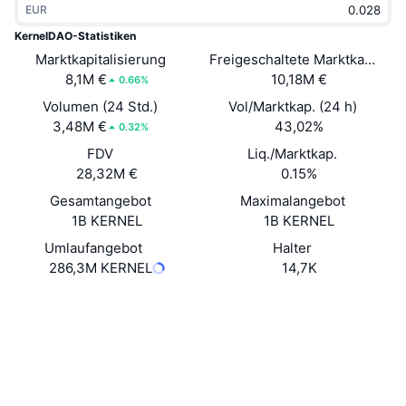
EUR
Im Trend
Krypto-ETFs
Lernen
CMC MCP
KernelDAO-Statistiken
Marktkapitalisierung
Neu
Freigeschaltete Marktkapitalis
Bitcoin-ETFs
x402
News
8,1M €
10,18M €
0.66%
Krypto
Ethereum-ETFs
Volumen (24 Std.)
Vol/Marktkap. (24 h)
Akademie
3,48M €
43,02%
0.32%
Politik
FDV
Liq./Marktkap.
Technische Analyse
Forschung/Recherche
28,32M €
0.15%
Sport
Gesamtangebot
Maximalangebot
RSI
Videos
1B KERNEL
1B KERNEL
Finanzen
MACD
Umlaufangebot
Halter
Wörterbuch
286,3M KERNEL
14,7K
Technologie
Website
Website
Whitepaper
Derivate
Kampagnen
Soziale Medien
NFT
Überblick
Airdrops
0x3f80...f24ccf
Verträge
NFT-Statistiken insgesamt
Liquidationen
3.9
Diamant-Prämien
Bewertung (CertiK)