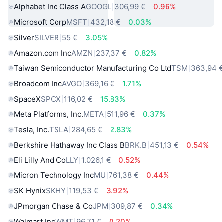
Alphabet Inc Class A
GOOGL
306,99 €
0.96%
Microsoft Corp
MSFT
432,18 €
0.03%
Silver
SILVER
55 €
3.05%
Amazon.com Inc
AMZN
237,37 €
0.82%
Taiwan Semiconductor Manufacturing Co Ltd
TSM
363,94 
Broadcom Inc
AVGO
369,16 €
1.71%
SpaceX
SPCX
116,02 €
15.83%
Meta Platforms, Inc.
META
511,96 €
0.37%
Tesla, Inc.
TSLA
284,65 €
2.83%
Berkshire Hathaway Inc Class B
BRK.B
451,13 €
0.54%
Eli Lilly And Co
LLY
1.026,1 €
0.52%
Micron Technology Inc
MU
761,38 €
0.44%
SK Hynix
SKHY
119,53 €
3.92%
JPmorgan Chase & Co
JPM
309,87 €
0.34%
Walmart Inc
WMT
96,71 €
0.20%