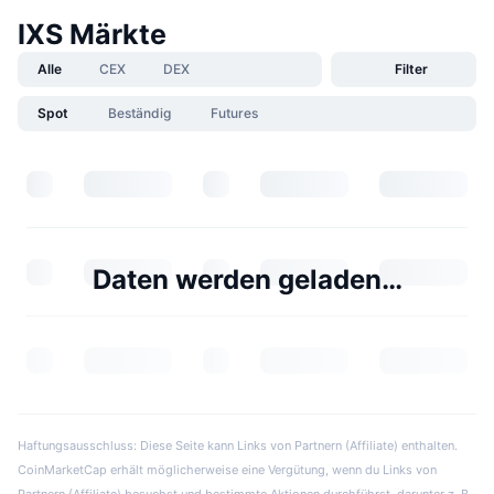
IXS Märkte
Alle
CEX
DEX
Filter
Spot
Beständig
Futures
Daten werden geladen…
Haftungsausschluss: Diese Seite kann Links von Partnern (Affiliate) enthalten.
CoinMarketCap erhält möglicherweise eine Vergütung, wenn du Links von
Partnern (Affiliate) besuchst und bestimmte Aktionen durchführst, darunter z. B.