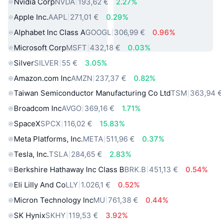
Nvidia Corp
NVDA
193,62 €
2.27%
Apple Inc.
AAPL
271,01 €
0.29%
Alphabet Inc Class A
GOOGL
306,99 €
0.96%
Microsoft Corp
MSFT
432,18 €
0.03%
Silver
SILVER
55 €
3.05%
Amazon.com Inc
AMZN
237,37 €
0.82%
Taiwan Semiconductor Manufacturing Co Ltd
TSM
363,94 
Broadcom Inc
AVGO
369,16 €
1.71%
SpaceX
SPCX
116,02 €
15.83%
Meta Platforms, Inc.
META
511,96 €
0.37%
Tesla, Inc.
TSLA
284,65 €
2.83%
Berkshire Hathaway Inc Class B
BRK.B
451,13 €
0.54%
Eli Lilly And Co
LLY
1.026,1 €
0.52%
Micron Technology Inc
MU
761,38 €
0.44%
SK Hynix
SKHY
119,53 €
3.92%