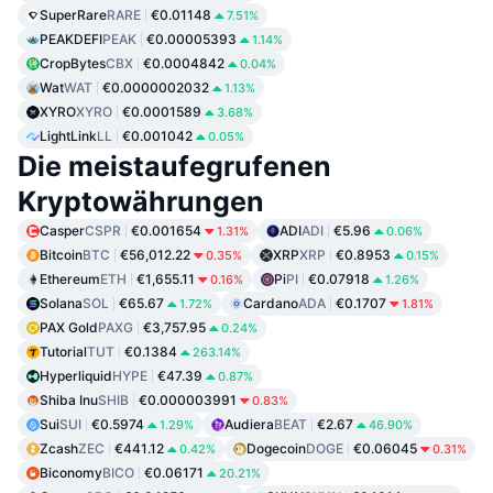
SuperRare
RARE
€0.01148
7.51%
PEAKDEFI
PEAK
€0.00005393
1.14%
CropBytes
CBX
€0.0004842
0.04%
Wat
WAT
€0.0000002032
1.13%
XYRO
XYRO
€0.0001589
3.68%
LightLink
LL
€0.001042
0.05%
Die meistaufegrufenen
Kryptowährungen
Casper
CSPR
€0.001654
ADI
ADI
€5.96
1.31%
0.06%
Bitcoin
BTC
€56,012.22
XRP
XRP
€0.8953
0.35%
0.15%
Ethereum
ETH
€1,655.11
Pi
PI
€0.07918
0.16%
1.26%
Solana
SOL
€65.67
Cardano
ADA
€0.1707
1.72%
1.81%
PAX Gold
PAXG
€3,757.95
0.24%
Tutorial
TUT
€0.1384
263.14%
Hyperliquid
HYPE
€47.39
0.87%
Shiba Inu
SHIB
€0.000003991
0.83%
Sui
SUI
€0.5974
Audiera
BEAT
€2.67
1.29%
46.90%
Zcash
ZEC
€441.12
Dogecoin
DOGE
€0.06045
0.42%
0.31%
Biconomy
BICO
€0.06171
20.21%