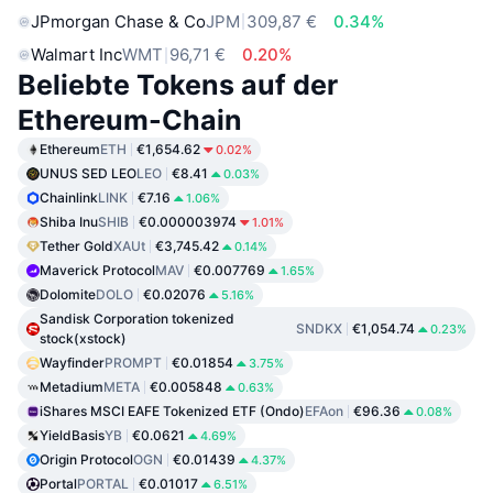
JPmorgan Chase & Co
JPM
309,87 €
0.34%
Walmart Inc
WMT
96,71 €
0.20%
Beliebte Tokens auf der
Ethereum-Chain
Ethereum
ETH
€1,654.62
0.02%
UNUS SED LEO
LEO
€8.41
0.03%
Chainlink
LINK
€7.16
1.06%
Shiba Inu
SHIB
€0.000003974
1.01%
Tether Gold
XAUt
€3,745.42
0.14%
Maverick Protocol
MAV
€0.007769
1.65%
Dolomite
DOLO
€0.02076
5.16%
Sandisk Corporation tokenized
SNDKX
€1,054.74
0.23%
stock(xstock)
Wayfinder
PROMPT
€0.01854
3.75%
Metadium
META
€0.005848
0.63%
iShares MSCI EAFE Tokenized ETF (Ondo)
EFAon
€96.36
0.08%
YieldBasis
YB
€0.0621
4.69%
Origin Protocol
OGN
€0.01439
4.37%
Portal
PORTAL
€0.01017
6.51%