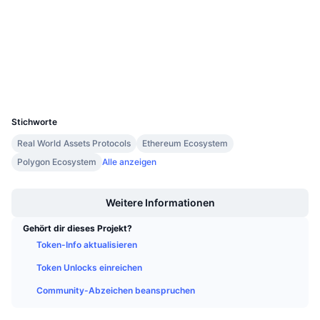
Prüfungen
Anstehende Verkäufe
Finanzierungsraten
Lernen und verdienen
etherscan.io
Explorer
Kalender
Wallets
UCID
ICO-Kalender
11620
Stichworte
Ereigniskalender
Real World Assets Protocols
Ethereum Ecosystem
Polygon Ecosystem
Alle anzeigen
Boost
Weitere Informationen
Gehört dir dieses Projekt?
Token-Info aktualisieren
Token Unlocks einreichen
Community-Abzeichen beanspruchen