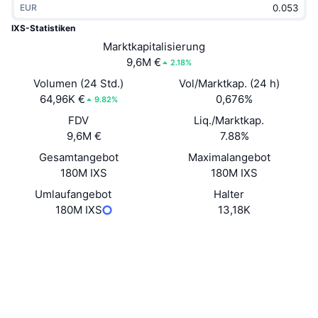
EUR
Im Trend
Krypto-ETFs
Lernen
CMC MCP
IXS-Statistiken
Neu
Marktkapitalisierung
Bitcoin-ETFs
x402
News
9,6M €
2.18%
Krypto
Ethereum-ETFs
Volumen (24 Std.)
Vol/Marktkap. (24 h)
Akademie
64,96K €
0,676%
9.82%
Politik
FDV
Liq./Marktkap.
Technische Analyse
Forschung/Recherche
9,6M €
7.88%
Sport
Gesamtangebot
Maximalangebot
RSI
Videos
180M IXS
180M IXS
Finanzen
MACD
Umlaufangebot
Halter
Wörterbuch
180M IXS
13,18K
Technologie
Website
Website
Whitepaper
Derivate
Kampagnen
Soziale Medien
NFT
Überblick
Airdrops
0x73d7...45d1b4
Verträge
NFT-Statistiken insgesamt
Liquidationen
4.2
Diamant-Prämien
Bewertung (CertiK)