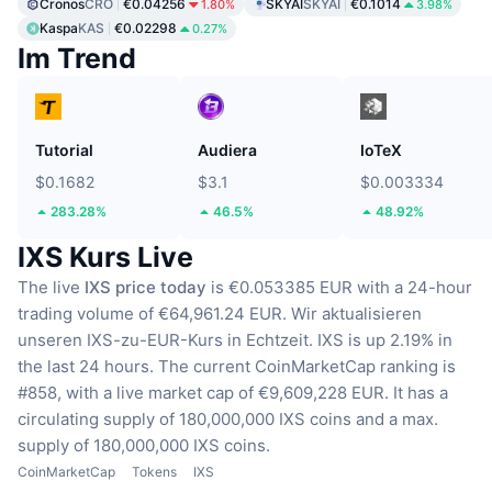
Cronos
CRO
€0.04256
SKYAI
SKYAI
€0.1014
1.80%
3.98%
Kaspa
KAS
€0.02298
0.27%
Im Trend
Tutorial
Audiera
IoTeX
$0.1682
$3.1
$0.003334
283.28%
46.5%
48.92%
IXS Kurs Live
The live
IXS price today
is €0.053385 EUR with a 24-hour
trading volume of €64,961.24 EUR.
Wir aktualisieren
unseren IXS-zu-EUR-Kurs in Echtzeit.
IXS is up 2.19% in
the last 24 hours.
The current CoinMarketCap ranking is
#858, with a live market cap of €9,609,228 EUR.
It has a
circulating supply of 180,000,000 IXS coins
and a max.
supply of 180,000,000 IXS coins.
CoinMarketCap
Tokens
IXS