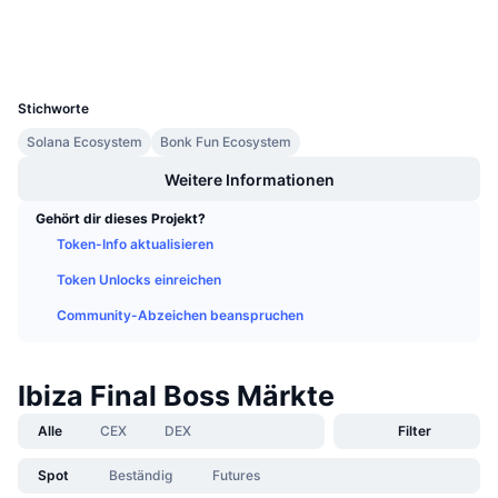
Anstehende Verkäufe
Wallets
Finanzierungsraten
Lernen und verdienen
UCID
37666
Kalender
Stichworte
Solana Ecosystem
Bonk Fun Ecosystem
ICO-Kalender
Weitere Informationen
Ereigniskalender
Gehört dir dieses Projekt?
Token-Info aktualisieren
Token Unlocks einreichen
Community-Abzeichen beanspruchen
Ibiza Final Boss Märkte
Alle
CEX
DEX
Filter
Spot
Beständig
Futures