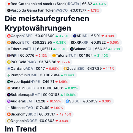
Red Cat tokenized stock (xStock)
RCATx
€6.82
0.04%
Vasco da Gama Fan Token
VASCO
€0.01577
1.78%
Die meistaufegrufenen
Kryptowährungen
Casper
CSPR
€0.001669
ADI
ADI
€5.91
0.78%
0.80%
Bitcoin
BTC
€56,223.95
XRP
XRP
€0.8922
0.38%
0.56%
Ethereum
ETH
€1,657.11
Solana
SOL
€66.22
0.18%
0.81%
Pi
PI
€0.0776
Tutorial
TUT
€0.1664
2.13%
31.40%
PAX Gold
PAXG
€3,746.86
0.27%
Cardano
ADA
€0.17
Zcash
ZEC
€437.89
0.68%
1.17%
Pump.fun
PUMP
€0.002384
11.44%
Hyperliquid
HYPE
€46.71
1.49%
Shiba Inu
SHIB
€0.000004031
0.82%
Bubblemaps
BMT
€0.03183
119.10%
Audiera
BEAT
€2.28
Sui
SUI
€0.5959
10.55%
0.39%
Bittensor
TAO
€174.69
1.90%
Biconomy
BICO
€0.03517
42.40%
Dogecoin
DOGE
€0.0603
0.43%
Im Trend