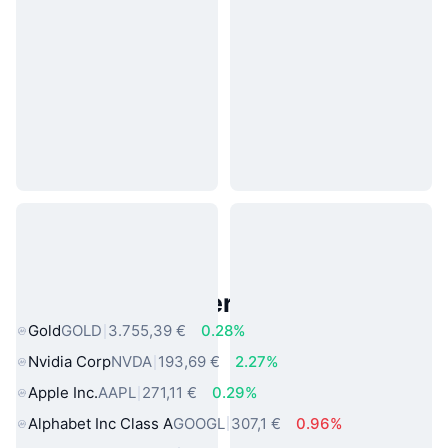
Beliebte reale Vermögenswerte
Gold
GOLD
3.755,39 €
0.28%
Nvidia Corp
NVDA
193,69 €
2.27%
Apple Inc.
AAPL
271,11 €
0.29%
Alphabet Inc Class A
GOOGL
307,1 €
0.96%