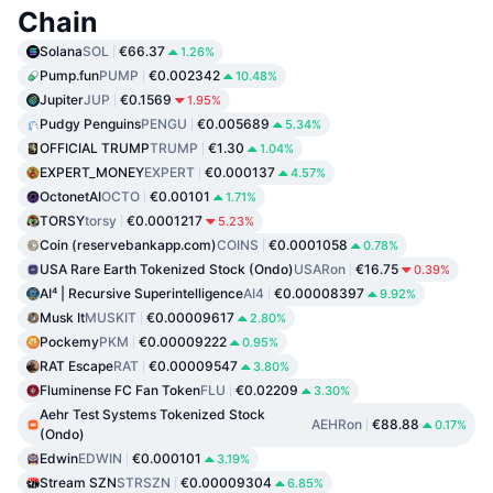
Chain
Solana
SOL
€66.37
1.26%
Pump.fun
PUMP
€0.002342
10.48%
Jupiter
JUP
€0.1569
1.95%
Pudgy Penguins
PENGU
€0.005689
5.34%
OFFICIAL TRUMP
TRUMP
€1.30
1.04%
EXPERT_MONEY
EXPERT
€0.000137
4.57%
OctonetAI
OCTO
€0.00101
1.71%
TORSY
torsy
€0.0001217
5.23%
Coin (reservebankapp.com)
COINS
€0.0001058
0.78%
USA Rare Earth Tokenized Stock (Ondo)
USARon
€16.75
0.39%
AI⁴ | Recursive Superintelligence
AI4
€0.00008397
9.92%
Musk It
MUSKIT
€0.00009617
2.80%
Pockemy
PKM
€0.00009222
0.95%
RAT Escape
RAT
€0.00009547
3.80%
Fluminense FC Fan Token
FLU
€0.02209
3.30%
Aehr Test Systems Tokenized Stock
AEHRon
€88.88
0.17%
(Ondo)
Edwin
EDWIN
€0.000101
3.19%
Stream SZN
STRSZN
€0.00009304
6.85%