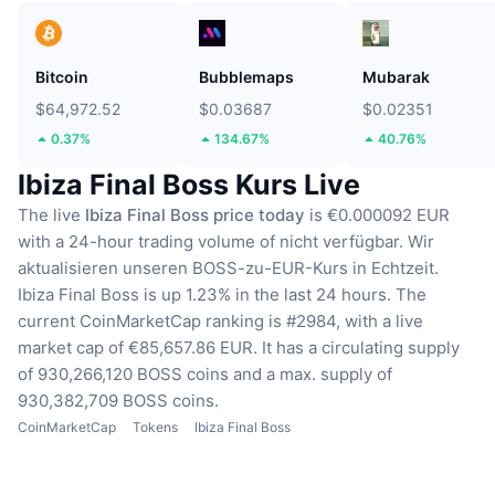
Bitcoin
Bubblemaps
Mubarak
$64,972.52
$0.03687
$0.02351
0.37%
134.67%
40.76%
Ibiza Final Boss Kurs Live
The live
Ibiza Final Boss price today
is €0.000092 EUR
with a 24-hour trading volume of nicht verfügbar.
Wir
aktualisieren unseren BOSS-zu-EUR-Kurs in Echtzeit.
Ibiza Final Boss is up 1.23% in the last 24 hours.
The
current CoinMarketCap ranking is #2984, with a live
market cap of €85,657.86 EUR.
It has a circulating supply
of 930,266,120 BOSS coins
and a max. supply of
930,382,709 BOSS coins.
CoinMarketCap
Tokens
Ibiza Final Boss