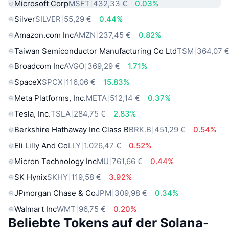
Microsoft Corp
MSFT
432,33 €
0.03%
Silver
SILVER
55,29 €
0.44%
Amazon.com Inc
AMZN
237,45 €
0.82%
Taiwan Semiconductor Manufacturing Co Ltd
TSM
364,07 
Broadcom Inc
AVGO
369,29 €
1.71%
SpaceX
SPCX
116,06 €
15.83%
Meta Platforms, Inc.
META
512,14 €
0.37%
Tesla, Inc.
TSLA
284,75 €
2.83%
Berkshire Hathaway Inc Class B
BRK.B
451,29 €
0.54%
Eli Lilly And Co
LLY
1.026,47 €
0.52%
Micron Technology Inc
MU
761,66 €
0.44%
SK Hynix
SKHY
119,58 €
3.92%
JPmorgan Chase & Co
JPM
309,98 €
0.34%
Walmart Inc
WMT
96,75 €
0.20%
Beliebte Tokens auf der Solana-