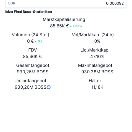
EUR
Im Trend
Krypto-ETFs
Lernen
CMC MCP
Ibiza Final Boss-Statistiken
Neu
Marktkapitalisierung
Bitcoin-ETFs
x402
News
85,65K €
1.23%
Krypto
Ethereum-ETFs
Volumen (24 Std.)
Vol/Marktkap. (24 h)
Akademie
0 €
0%
0%
Politik
FDV
Liq./Marktkap.
Technische Analyse
Forschung/Recherche
85,66K €
47.10%
Sport
Gesamtangebot
Maximalangebot
RSI
Videos
930,26M BOSS
930.38M BOSS
Finanzen
MACD
Umlaufangebot
Halter
Wörterbuch
930,26M BOSS
11,18K
Technologie
Website
Website
Derivate
Kampagnen
Soziale Medien
NFT
Überblick
Verträge
GUy9Tu...hcbonk
Airdrops
2.9
Bewertung (CertiK)
NFT-Statistiken insgesamt
Liquidationen
Explorer
solscan.io
Diamant-Prämien