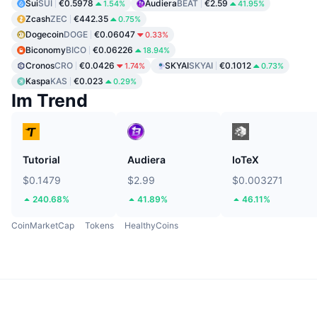
Sui
SUI
€0.5978
Audiera
BEAT
€2.59
1.54%
41.95%
Zcash
ZEC
€442.35
0.75%
Dogecoin
DOGE
€0.06047
0.33%
Biconomy
BICO
€0.06226
18.94%
Cronos
CRO
€0.0426
SKYAI
SKYAI
€0.1012
1.74%
0.73%
Kaspa
KAS
€0.023
0.29%
Im Trend
Tutorial
Audiera
IoTeX
$0.1479
$2.99
$0.003271
240.68%
41.89%
46.11%
CoinMarketCap
Tokens
HealthyCoins