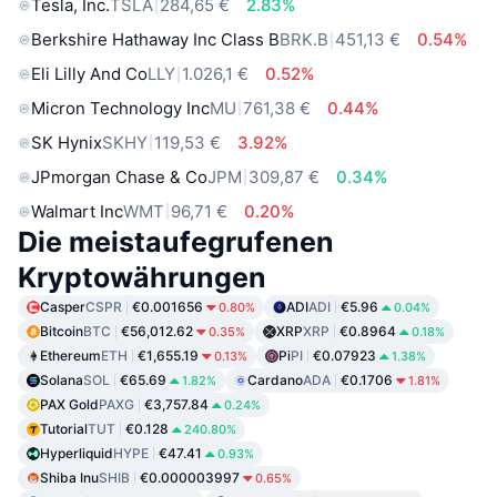
Tesla, Inc.
TSLA
284,65 €
2.83%
Berkshire Hathaway Inc Class B
BRK.B
451,13 €
0.54%
Eli Lilly And Co
LLY
1.026,1 €
0.52%
Micron Technology Inc
MU
761,38 €
0.44%
SK Hynix
SKHY
119,53 €
3.92%
JPmorgan Chase & Co
JPM
309,87 €
0.34%
Walmart Inc
WMT
96,71 €
0.20%
Die meistaufegrufenen
Kryptowährungen
Casper
CSPR
€0.001656
ADI
ADI
€5.96
0.80%
0.04%
Bitcoin
BTC
€56,012.62
XRP
XRP
€0.8964
0.35%
0.18%
Ethereum
ETH
€1,655.19
Pi
PI
€0.07923
0.13%
1.38%
Solana
SOL
€65.69
Cardano
ADA
€0.1706
1.82%
1.81%
PAX Gold
PAXG
€3,757.84
0.24%
Tutorial
TUT
€0.128
240.80%
Hyperliquid
HYPE
€47.41
0.93%
Shiba Inu
SHIB
€0.000003997
0.65%