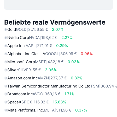
Beliebte reale Vermögenswerte
Gold
GOLD
3.756,55 €
2.07%
Nvidia Corp
NVDA
193,62 €
2.27%
Apple Inc.
AAPL
271,01 €
0.29%
Alphabet Inc Class A
GOOGL
306,99 €
0.96%
Microsoft Corp
MSFT
432,18 €
0.03%
Silver
SILVER
55 €
3.05%
Amazon.com Inc
AMZN
237,37 €
0.82%
Taiwan Semiconductor Manufacturing Co Ltd
TSM
363,94 
Broadcom Inc
AVGO
369,16 €
1.71%
SpaceX
SPCX
116,02 €
15.83%
Meta Platforms, Inc.
META
511,96 €
0.37%