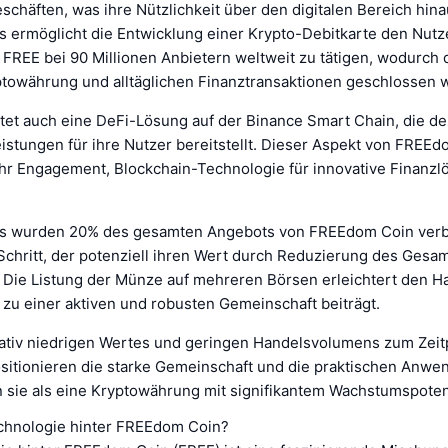
chäften, was ihre Nützlichkeit über den digitalen Bereich hina
s ermöglicht die Entwicklung einer Krypto-Debitkarte den Nutz
 FREE bei 90 Millionen Anbietern weltweit zu tätigen, wodurch 
towährung und alltäglichen Finanztransaktionen geschlossen w
tet auch eine DeFi-Lösung auf der Binance Smart Chain, die dez
istungen für ihre Nutzer bereitstellt. Dieser Aspekt von FREE
 ihr Engagement, Blockchain-Technologie für innovative Finanz
s wurden 20% des gesamten Angebots von FREEdom Coin verbr
 Schritt, der potenziell ihren Wert durch Reduzierung des Ges
. Die Listung der Münze auf mehreren Börsen erleichtert den H
s zu einer aktiven und robusten Gemeinschaft beiträgt.
elativ niedrigen Wertes und geringen Handelsvolumens zum Zei
sitionieren die starke Gemeinschaft und die praktischen Anw
sie als eine Kryptowährung mit signifikantem Wachstumspoten
echnologie hinter FREEdom Coin?