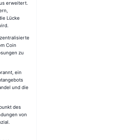
us erweitert.
ern,
die Lücke
ird.
entralisierte
dom Coin
lösungen zu
annt, ein
amtangebots
andel und die
tpunkt des
endungen von
zial.