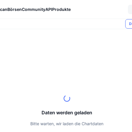
can
Börsen
Community
API
Produkte
D
Daten werden geladen
Bitte warten, wir laden die Chartdaten