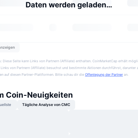
Daten werden geladen…
 anzeigen
 Diese Seite kann Links von Partnern (Affiliate) enthalten. CoinMarketCap erhält mögl
Links von Partnern (Affiliate) besuchst und bestimmte Aktionen durchführst, darunter 
en auf diesen Partner-Plattformen. Bitte schau dir die
Offenlegung der Partner
an.
 Coin-Neuigkeiten
uellste
Tägliche Analyse von CMC