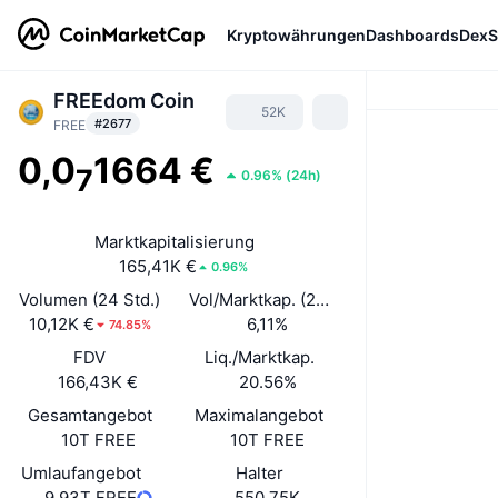
Kryptowährungen
Dashboards
DexS
FREEdom Coin
52K
#2677
FREE
0,0
1664 €
7
0.96%
(
24h
)
Marktkapitalisierung
165,41K €
0.96%
Volumen (24 Std.)
Vol/Marktkap. (24 h)
10,12K €
6,11%
74.85%
FDV
Liq./Marktkap.
166,43K €
20.56%
Gesamtangebot
Maximalangebot
10T FREE
10T FREE
Umlaufangebot
Halter
9,93T FREE
550,75K