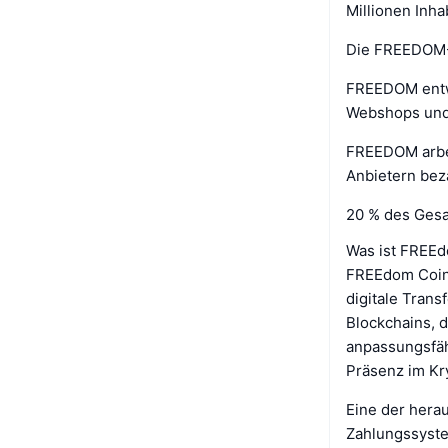
Millionen Inh
Die FREEDOM-
FREEDOM entwi
Webshops und
FREEDOM arbei
Anbietern bez
20 % des Ges
Was ist FREE
FREEdom Coin (
digitale Trans
Blockchains, 
anpassungsfäh
Präsenz im Kr
Eine der hera
Zahlungssyste