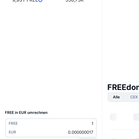
Boost
Website
Whitepaper
Website
Soziale Medien
0x2f14...49e4fd
Verträge
3.5
Bewertung (CertiK)
etherscan.io
Explorer
FREEdom
Wallets
Alle
CEX
UCID
3388
FREE in EUR umrechnen
FREE
EUR