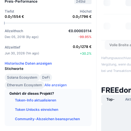
Preis-Performance
24Std
Tiefst
Höchst
0.0
1554
€
0.0
1796
€
7
7
Allzeithoch
€0.00003114
Dec 05, 2018
(
8y ago
)
-99.95
%
Volle Breite
0.0
1278
€
Allzeittief
7
Jun 30, 2026
(
1m ago
)
+
30.2
%
Haftungsausschluss:
Historische Daten anzeigen
Vergütung, wenn du 
Stichworte
bei und Transaktion
Solana Ecosystem
DeFi
Ethereum Ecosystem
Alle anzeigen
FREEdom
Gehört dir dieses Projekt?
Top-
Akt
Token-Info aktualisieren
Token Unlocks einreichen
Community-Abzeichen beanspruchen