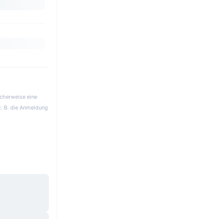
icherweise eine
z. B. die Anmeldung