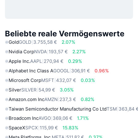
Beliebte reale Vermögenswerte
Gold
GOLD
3.755,58 €
2.07%
Nvidia Corp
NVDA
193,57 €
2.27%
Apple Inc.
AAPL
270,94 €
0.29%
Alphabet Inc Class A
GOOGL
306,91 €
0.96%
Microsoft Corp
MSFT
432,07 €
0.03%
Silver
SILVER
54,99 €
3.05%
Amazon.com Inc
AMZN
237,3 €
0.82%
Taiwan Semiconductor Manufacturing Co Ltd
TSM
363,84 
Broadcom Inc
AVGO
369,06 €
1.71%
SpaceX
SPCX
115,99 €
15.83%
Meta Platforms, Inc.
META
511,82 €
0.37%