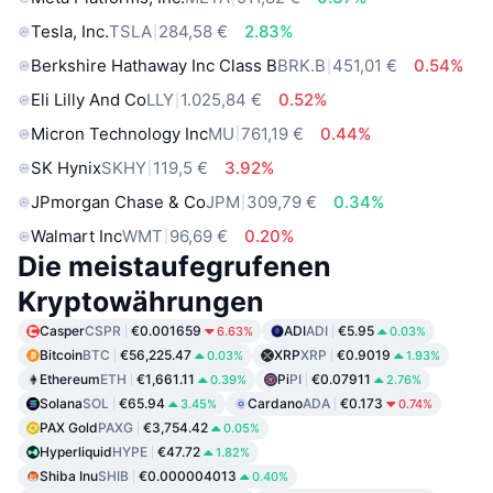
Tesla, Inc.
TSLA
284,58 €
2.83%
Berkshire Hathaway Inc Class B
BRK.B
451,01 €
0.54%
Eli Lilly And Co
LLY
1.025,84 €
0.52%
Micron Technology Inc
MU
761,19 €
0.44%
SK Hynix
SKHY
119,5 €
3.92%
JPmorgan Chase & Co
JPM
309,79 €
0.34%
Walmart Inc
WMT
96,69 €
0.20%
Die meistaufegrufenen
Kryptowährungen
Casper
CSPR
€0.001659
ADI
ADI
€5.95
6.63%
0.03%
Bitcoin
BTC
€56,225.47
XRP
XRP
€0.9019
0.03%
1.93%
Ethereum
ETH
€1,661.11
Pi
PI
€0.07911
0.39%
2.76%
Solana
SOL
€65.94
Cardano
ADA
€0.173
3.45%
0.74%
PAX Gold
PAXG
€3,754.42
0.05%
Hyperliquid
HYPE
€47.72
1.82%
Shiba Inu
SHIB
€0.000004013
0.40%