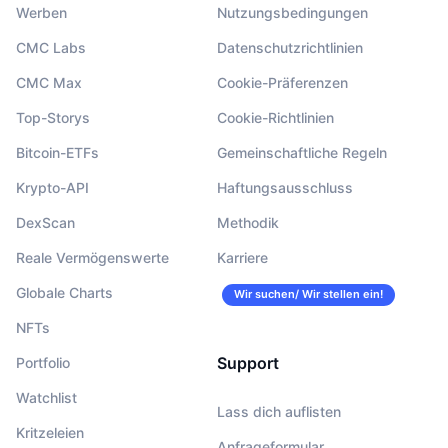
Werben
Nutzungsbedingungen
CMC Labs
Datenschutzrichtlinien
CMC Max
Cookie-Präferenzen
Top-Storys
Cookie-Richtlinien
Bitcoin-ETFs
Gemeinschaftliche Regeln
Krypto-API
Haftungsausschluss
DexScan
Methodik
Reale Vermögenswerte
Karriere
Globale Charts
Wir suchen/ Wir stellen ein!
NFTs
Support
Portfolio
Watchlist
Lass dich auflisten
Kritzeleien
Anfrageformular