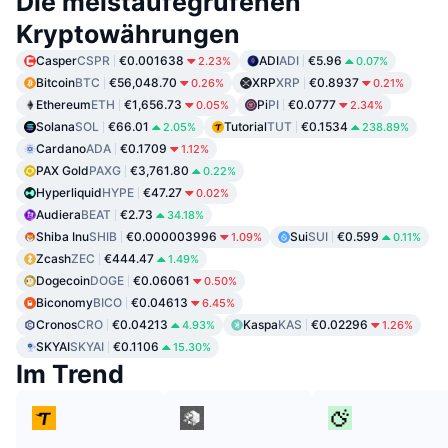
Die meistaufegrufenen
Kryptowährungen
Casper
CSPR
€0.001638
ADI
ADI
€5.96
2.23%
0.07%
Bitcoin
BTC
€56,048.70
XRP
XRP
€0.8937
0.26%
0.21%
Ethereum
ETH
€1,656.73
Pi
PI
€0.0777
0.05%
2.34%
Solana
SOL
€66.01
Tutorial
TUT
€0.1534
2.05%
238.89%
Cardano
ADA
€0.1709
1.12%
PAX Gold
PAXG
€3,761.80
0.22%
Hyperliquid
HYPE
€47.27
0.02%
Audiera
BEAT
€2.73
34.18%
Shiba Inu
SHIB
€0.000003996
Sui
SUI
€0.599
1.09%
0.11%
Zcash
ZEC
€444.47
1.49%
Dogecoin
DOGE
€0.06061
0.50%
Biconomy
BICO
€0.04613
6.45%
Cronos
CRO
€0.04213
Kaspa
KAS
€0.02296
4.93%
1.26%
SKYAI
SKYAI
€0.1106
15.30%
Im Trend