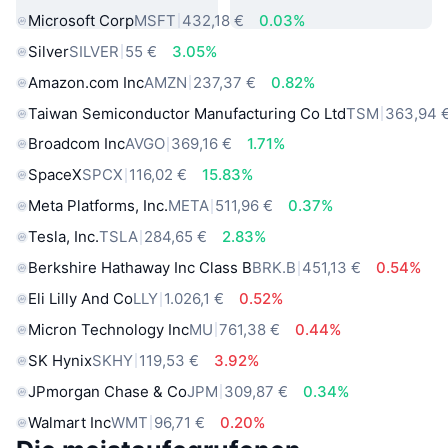
Microsoft Corp
MSFT
432,18 €
0.03%
Silver
SILVER
55 €
3.05%
Amazon.com Inc
AMZN
237,37 €
0.82%
Taiwan Semiconductor Manufacturing Co Ltd
TSM
363,94 
Broadcom Inc
AVGO
369,16 €
1.71%
SpaceX
SPCX
116,02 €
15.83%
Meta Platforms, Inc.
META
511,96 €
0.37%
Tesla, Inc.
TSLA
284,65 €
2.83%
Berkshire Hathaway Inc Class B
BRK.B
451,13 €
0.54%
Eli Lilly And Co
LLY
1.026,1 €
0.52%
Micron Technology Inc
MU
761,38 €
0.44%
SK Hynix
SKHY
119,53 €
3.92%
JPmorgan Chase & Co
JPM
309,87 €
0.34%
Walmart Inc
WMT
96,71 €
0.20%