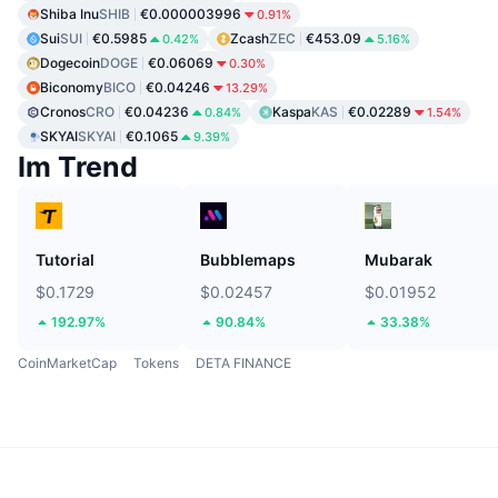
Shiba Inu
SHIB
€0.000003996
0.91%
Sui
SUI
€0.5985
Zcash
ZEC
€453.09
0.42%
5.16%
Dogecoin
DOGE
€0.06069
0.30%
Biconomy
BICO
€0.04246
13.29%
Cronos
CRO
€0.04236
Kaspa
KAS
€0.02289
0.84%
1.54%
SKYAI
SKYAI
€0.1065
9.39%
Im Trend
Tutorial
Bubblemaps
Mubarak
$0.1729
$0.02457
$0.01952
192.97%
90.84%
33.38%
CoinMarketCap
Tokens
DETA FINANCE