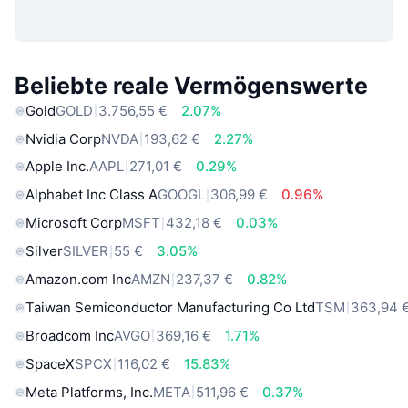
Beliebte reale Vermögenswerte
Gold
GOLD
3.756,55 €
2.07%
Nvidia Corp
NVDA
193,62 €
2.27%
Apple Inc.
AAPL
271,01 €
0.29%
Alphabet Inc Class A
GOOGL
306,99 €
0.96%
Microsoft Corp
MSFT
432,18 €
0.03%
Silver
SILVER
55 €
3.05%
Amazon.com Inc
AMZN
237,37 €
0.82%
Taiwan Semiconductor Manufacturing Co Ltd
TSM
363,94 
Broadcom Inc
AVGO
369,16 €
1.71%
SpaceX
SPCX
116,02 €
15.83%
Meta Platforms, Inc.
META
511,96 €
0.37%