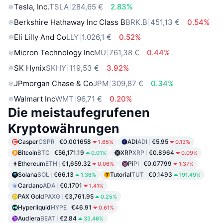
Tesla, Inc.
TSLA
284,65 €
2.83%
Berkshire Hathaway Inc Class B
BRK.B
451,13 €
0.54%
Eli Lilly And Co
LLY
1.026,1 €
0.52%
Micron Technology Inc
MU
761,38 €
0.44%
SK Hynix
SKHY
119,53 €
3.92%
JPmorgan Chase & Co
JPM
309,87 €
0.34%
Walmart Inc
WMT
96,71 €
0.20%
Die meistaufegrufenen
Kryptowährungen
Casper
CSPR
€0.001658
ADI
ADI
€5.95
1.65%
0.13%
Bitcoin
BTC
€56,171.19
XRP
XRP
€0.8964
0.01%
0.09%
Ethereum
ETH
€1,659.32
Pi
PI
€0.07799
0.06%
1.37%
Solana
SOL
€66.13
Tutorial
TUT
€0.1493
1.36%
191.49%
Cardano
ADA
€0.1701
1.41%
PAX Gold
PAXG
€3,761.95
0.25%
Hyperliquid
HYPE
€46.91
0.61%
Audiera
BEAT
€2.84
33.46%