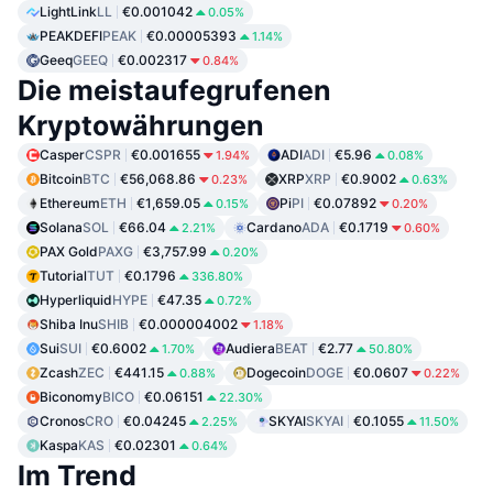
LightLink
LL
€0.001042
0.05%
PEAKDEFI
PEAK
€0.00005393
1.14%
Geeq
GEEQ
€0.002317
0.84%
Die meistaufegrufenen
Kryptowährungen
Casper
CSPR
€0.001655
ADI
ADI
€5.96
1.94%
0.08%
Bitcoin
BTC
€56,068.86
XRP
XRP
€0.9002
0.23%
0.63%
Ethereum
ETH
€1,659.05
Pi
PI
€0.07892
0.15%
0.20%
Solana
SOL
€66.04
Cardano
ADA
€0.1719
2.21%
0.60%
PAX Gold
PAXG
€3,757.99
0.20%
Tutorial
TUT
€0.1796
336.80%
Hyperliquid
HYPE
€47.35
0.72%
Shiba Inu
SHIB
€0.000004002
1.18%
Sui
SUI
€0.6002
Audiera
BEAT
€2.77
1.70%
50.80%
Zcash
ZEC
€441.15
Dogecoin
DOGE
€0.0607
0.88%
0.22%
Biconomy
BICO
€0.06151
22.30%
Cronos
CRO
€0.04245
SKYAI
SKYAI
€0.1055
2.25%
11.50%
Kaspa
KAS
€0.02301
0.64%
Im Trend