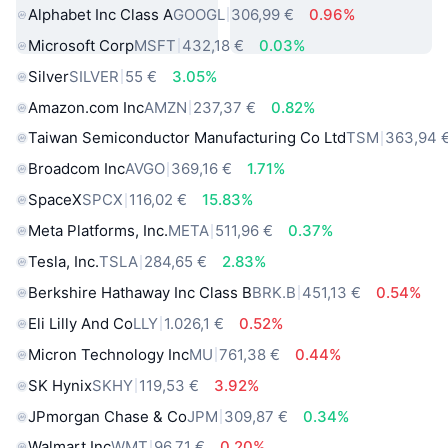
Alphabet Inc Class A
GOOGL
306,99 €
0.96%
Microsoft Corp
MSFT
432,18 €
0.03%
Silver
SILVER
55 €
3.05%
Amazon.com Inc
AMZN
237,37 €
0.82%
Taiwan Semiconductor Manufacturing Co Ltd
TSM
363,94 
Broadcom Inc
AVGO
369,16 €
1.71%
SpaceX
SPCX
116,02 €
15.83%
Meta Platforms, Inc.
META
511,96 €
0.37%
Tesla, Inc.
TSLA
284,65 €
2.83%
Berkshire Hathaway Inc Class B
BRK.B
451,13 €
0.54%
Eli Lilly And Co
LLY
1.026,1 €
0.52%
Micron Technology Inc
MU
761,38 €
0.44%
SK Hynix
SKHY
119,53 €
3.92%
JPmorgan Chase & Co
JPM
309,87 €
0.34%
Walmart Inc
WMT
96,71 €
0.20%