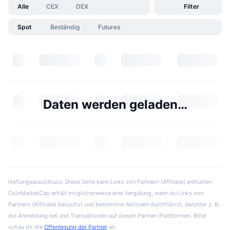
Alle
CEX
DEX
Filter
Spot
Beständig
Futures
Daten werden geladen…
Haftungsausschluss: Diese Seite kann Links von Partnern (Affiliate) enthalten.
CoinMarketCap erhält möglicherweise eine Vergütung, wenn du Links von
Partnern (Affiliate) besuchst und bestimmte Aktionen durchführst, darunter z. B.
die Anmeldung bei und Transaktionen auf diesen Partner-Plattformen. Bitte
schau dir die
Offenlegung der Partner
an.