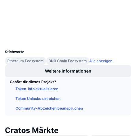
Prüfungen
Anstehende Verkäufe
Finanzierungsraten
Lernen und verdienen
etherscan.io
Explorer
Kalender
Wallets
UCID
ICO-Kalender
12064
Stichworte
Ereigniskalender
Ethereum Ecosystem
BNB Chain Ecosystem
Alle anzeigen
Weitere Informationen
Gehört dir dieses Projekt?
Token-Info aktualisieren
Token Unlocks einreichen
Community-Abzeichen beanspruchen
Cratos Märkte