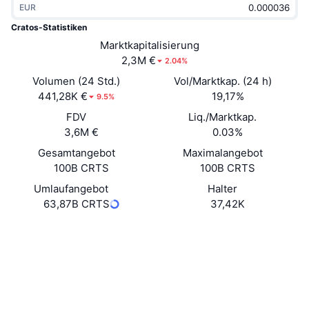
EUR
Im Trend
Krypto-ETFs
Lernen
CMC MCP
Cratos-Statistiken
Neu
Marktkapitalisierung
Bitcoin-ETFs
x402
News
2,3M €
2.04%
Krypto
Ethereum-ETFs
Volumen (24 Std.)
Vol/Marktkap. (24 h)
Akademie
441,28K €
19,17%
9.5%
Politik
FDV
Liq./Marktkap.
Technische Analyse
Forschung/Recherche
3,6M €
0.03%
Sport
Gesamtangebot
Maximalangebot
RSI
Videos
100B CRTS
100B CRTS
Finanzen
MACD
Umlaufangebot
Halter
Wörterbuch
63,87B CRTS
37,42K
Technologie
Website
Website
Whitepaper
Derivate
Kampagnen
Soziale Medien
NFT
Überblick
Airdrops
0x678e...24dd37
Verträge
NFT-Statistiken insgesamt
Liquidationen
4.0
Diamant-Prämien
Bewertung (CertiK)