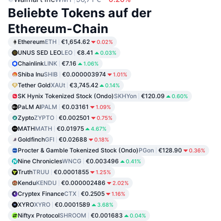
Beliebte Tokens auf der
Ethereum-Chain
Ethereum
ETH
€1,654.62
0.02%
UNUS SED LEO
LEO
€8.41
0.03%
Chainlink
LINK
€7.16
1.06%
Shiba Inu
SHIB
€0.000003974
1.01%
Tether Gold
XAUt
€3,745.42
0.14%
SK Hynix Tokenized Stock (Ondo)
SKHYon
€120.09
0.60%
PaLM AI
PALM
€0.03161
1.09%
Zypto
ZYPTO
€0.002501
0.75%
MATH
MATH
€0.01975
4.67%
Goldfinch
GFI
€0.02688
0.18%
Procter & Gamble Tokenized Stock (Ondo)
PGon
€128.90
0.36%
Nine Chronicles
WNCG
€0.003496
0.41%
Truth
TRUU
€0.0001855
1.25%
Kendu
KENDU
€0.000002486
2.02%
Cryptex Finance
CTX
€0.2505
1.16%
XYRO
XYRO
€0.0001589
3.68%
Niftyx Protocol
SHROOM
€0.001683
0.04%