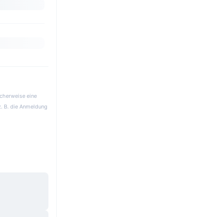
icherweise eine
z. B. die Anmeldung