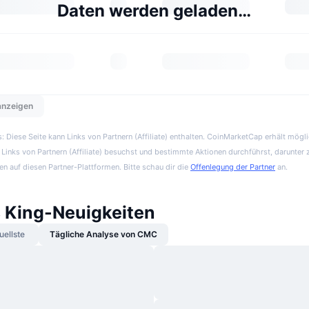
Daten werden geladen…
 anzeigen
 Diese Seite kann Links von Partnern (Affiliate) enthalten. CoinMarketCap erhält mögl
Links von Partnern (Affiliate) besuchst und bestimmte Aktionen durchführst, darunter 
en auf diesen Partner-Plattformen. Bitte schau dir die
Offenlegung der Partner
an.
s King-Neuigkeiten
uellste
Tägliche Analyse von CMC