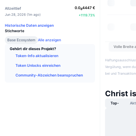
0.0
4447
€
Allzeittief
8
Jun 28, 2026
(
1m ago
)
+
1119.73
%
Historische Daten anzeigen
Stichworte
Base Ecosystem
Alle anzeigen
Volle Breite
Gehört dir dieses Projekt?
Token-Info aktualisieren
Haftungsausschluss:
Token Unlocks einreichen
Vergütung, wenn du 
bei und Transaktion
Community-Abzeichen beanspruchen
Christ i
Top-
Akt