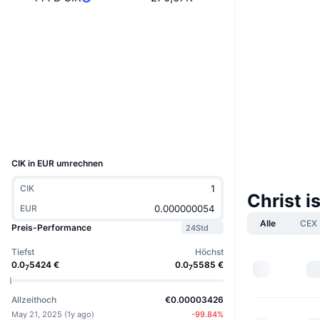
Website
Website
Whitepaper
Soziale Medien
Verträge
0xB5d4...83Eb7c
Explorer
basescan.org
Wallets
UCID
36447
CIK in EUR umrechnen
CIK
Christ i
EUR
Alle
CEX
Preis-Performance
24Std
Tiefst
Höchst
0.0
5424
€
0.0
5585
€
7
7
Allzeithoch
€0.00003426
May 21, 2025
(
1y ago
)
-99.84
%