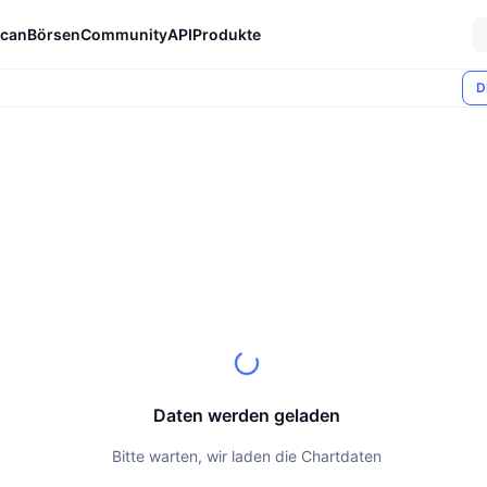
can
Börsen
Community
API
Produkte
D
Daten werden geladen
Bitte warten, wir laden die Chartdaten