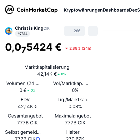
Kryptowährungen
Dashboards
DexS
Christ is King
CIK
266
#7314
0,0
5424 €
7
2.88%
(
24h
)
Marktkapitalisierung
42,14K €
0%
Volumen (24 Std.)
Vol/Marktkap. (24 h)
0 €
0%
0%
FDV
Liq./Marktkap.
42,14K €
0.08%
Gesamtangebot
Maximalangebot
777B CIK
777B CIK
Selbst gemeldetes Umlaufangebot
Halter
777B CIK
270,67K