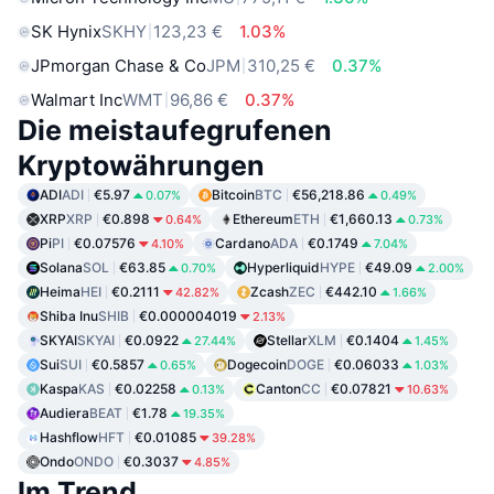
SK Hynix
SKHY
123,23 €
1.03%
JPmorgan Chase & Co
JPM
310,25 €
0.37%
Walmart Inc
WMT
96,86 €
0.37%
Die meistaufegrufenen
Kryptowährungen
ADI
ADI
€5.97
Bitcoin
BTC
€56,218.86
0.07%
0.49%
XRP
XRP
€0.898
Ethereum
ETH
€1,660.13
0.64%
0.73%
Pi
PI
€0.07576
Cardano
ADA
€0.1749
4.10%
7.04%
Solana
SOL
€63.85
Hyperliquid
HYPE
€49.09
0.70%
2.00%
Heima
HEI
€0.2111
Zcash
ZEC
€442.10
42.82%
1.66%
Shiba Inu
SHIB
€0.000004019
2.13%
SKYAI
SKYAI
€0.0922
Stellar
XLM
€0.1404
27.44%
1.45%
Sui
SUI
€0.5857
Dogecoin
DOGE
€0.06033
0.65%
1.03%
Kaspa
KAS
€0.02258
Canton
CC
€0.07821
0.13%
10.63%
Audiera
BEAT
€1.78
19.35%
Hashflow
HFT
€0.01085
39.28%
Ondo
ONDO
€0.3037
4.85%
Im Trend