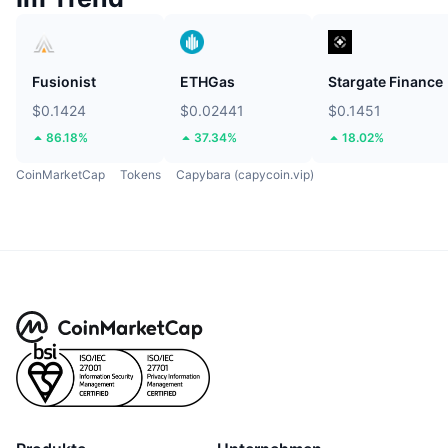
Fusionist
ETHGas
Stargate Finance
$0.1424
$0.02441
$0.1451
86.18%
37.34%
18.02%
CoinMarketCap
Tokens
Capybara (capycoin.vip)