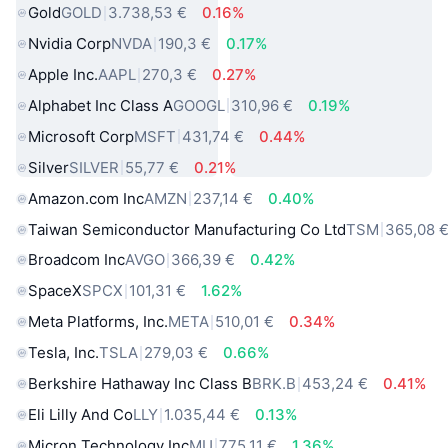
Gold
GOLD
3.738,53 €
0.16%
Nvidia Corp
NVDA
190,3 €
0.17%
Apple Inc.
AAPL
270,3 €
0.27%
Alphabet Inc Class A
GOOGL
310,96 €
0.19%
Microsoft Corp
MSFT
431,74 €
0.44%
Silver
SILVER
55,77 €
0.21%
Amazon.com Inc
AMZN
237,14 €
0.40%
Taiwan Semiconductor Manufacturing Co Ltd
TSM
365,08 
Broadcom Inc
AVGO
366,39 €
0.42%
SpaceX
SPCX
101,31 €
1.62%
Meta Platforms, Inc.
META
510,01 €
0.34%
Tesla, Inc.
TSLA
279,03 €
0.66%
Berkshire Hathaway Inc Class B
BRK.B
453,24 €
0.41%
Eli Lilly And Co
LLY
1.035,44 €
0.13%
Micron Technology Inc
MU
775,11 €
1.36%