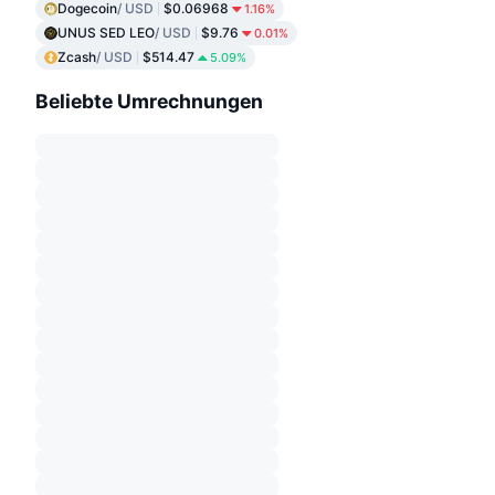
Dogecoin
/ USD
$0.06968
1.16%
UNUS SED LEO
/ USD
$9.76
0.01%
Zcash
/ USD
$514.47
5.09%
Beliebte Umrechnungen