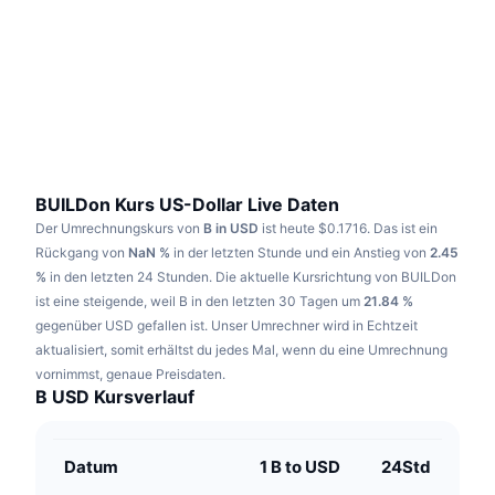
Im Trend
Krypto-ETFs
Lernen
CMC MCP
Neu
Bitcoin-ETFs
x402
News
Krypto
Ethereum-ETFs
Akademie
Politik
Technische Analyse
Forschung/Recherche
BUILDon Kurs US-Dollar Live Daten
Der Umrechnungskurs von
B in USD
ist heute $0.1716.
Das ist ein
Sport
RSI
Videos
Rückgang von
NaN %
in der letzten Stunde und ein Anstieg von
2.45
%
in den letzten 24 Stunden.
Die aktuelle Kursrichtung von BUILDon
Finanzen
MACD
ist eine steigende, weil B in den letzten 30 Tagen um
Wörterbuch
21.84 %
gegenüber USD gefallen ist.
Unser Umrechner wird in Echtzeit
Technologie
aktualisiert, somit erhältst du jedes Mal, wenn du eine Umrechnung
Derivate
Kampagnen
vornimmst, genaue Preisdaten.
B USD Kursverlauf
NFT
Überblick
Airdrops
NFT-Statistiken insgesamt
Datum
1 B to USD
24Std
Liquidationen
Diamant-Prämien