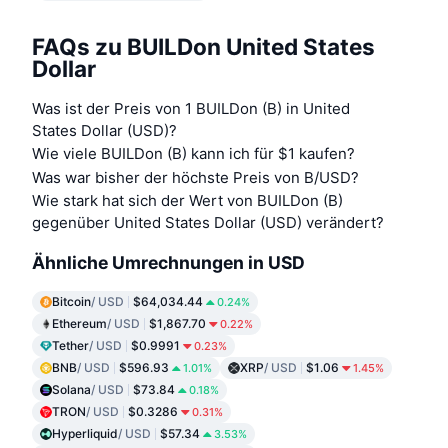
FAQs zu BUILDon United States
Dollar
Was ist der Preis von 1 BUILDon (B) in United
States Dollar (USD)?
Wie viele BUILDon (B) kann ich für $1 kaufen?
Was war bisher der höchste Preis von B/USD?
Wie stark hat sich der Wert von BUILDon (B)
gegenüber United States Dollar (USD) verändert?
Ähnliche Umrechnungen in USD
Bitcoin
/ USD
$64,034.44
0.24%
Ethereum
/ USD
$1,867.70
0.22%
Tether
/ USD
$0.9991
0.23%
BNB
/ USD
$596.93
XRP
/ USD
$1.06
1.01%
1.45%
Solana
/ USD
$73.84
0.18%
TRON
/ USD
$0.3286
0.31%
Hyperliquid
/ USD
$57.34
3.53%