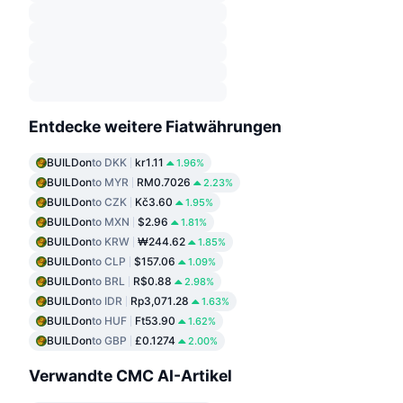
Entdecke weitere Fiatwährungen
BUILDon
to DKK
kr1.11
1.96%
BUILDon
to MYR
RM0.7026
2.23%
BUILDon
to CZK
Kč3.60
1.95%
BUILDon
to MXN
$2.96
1.81%
BUILDon
to KRW
₩244.62
1.85%
BUILDon
to CLP
$157.06
1.09%
BUILDon
to BRL
R$0.88
2.98%
BUILDon
to IDR
Rp3,071.28
1.63%
BUILDon
to HUF
Ft53.90
1.62%
BUILDon
to GBP
£0.1274
2.00%
Verwandte CMC AI-Artikel