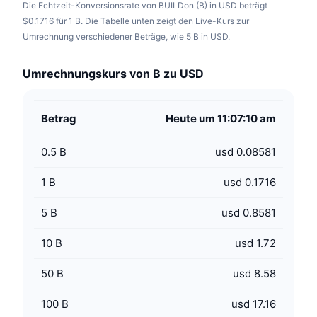
Die Echtzeit-Konversionsrate von BUILDon (B) in USD beträgt
$0.1716 für 1 B. Die Tabelle unten zeigt den Live-Kurs zur
Umrechnung verschiedener Beträge, wie 5 B in USD.
Umrechnungskurs von B zu USD
Betrag
Heute um 11:07:10 am
0.5
B
usd 0.08581
1
B
usd 0.1716
5
B
usd 0.8581
10
B
usd 1.72
50
B
usd 8.58
100
B
usd 17.16