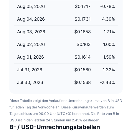
Anstehende Verkäufe
Aug 05, 2026
$0.1717
-0.78
%
Finanzierungsraten
Lernen und verdienen
Aug 04, 2026
$0.1731
4.39
%
Kalender
Aug 03, 2026
$0.1658
1.71
%
ICO-Kalender
Aug 02, 2026
$0.163
1.00
%
Ereigniskalender
Aug 01, 2026
$0.1614
1.59
%
Jul 31, 2026
$0.1589
1.32
%
Jul 30, 2026
$0.1568
-2.43
%
Diese Tabelle zeigt den Verlauf der Umrechnungskurse von B in USD
für jeden Tag der Vorwoche an. Diese Kursverläufe werden zum
Tagesschluss um 00:00 Uhr (UTC+0) berechnet. Die Rate von B in
USD ist in den letzten 24 Stunden um 2.45% gestiegen.
B- / USD-Umrechnungstabellen