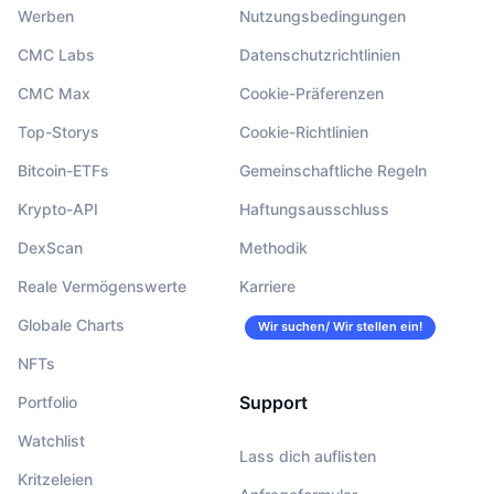
Werben
Nutzungsbedingungen
CMC Labs
Datenschutzrichtlinien
CMC Max
Cookie-Präferenzen
Top-Storys
Cookie-Richtlinien
Bitcoin-ETFs
Gemeinschaftliche Regeln
Krypto-API
Haftungsausschluss
DexScan
Methodik
Reale Vermögenswerte
Karriere
Globale Charts
Wir suchen/ Wir stellen ein!
NFTs
Support
Portfolio
Watchlist
Lass dich auflisten
Kritzeleien