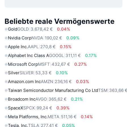
Beliebte reale Vermögenswerte
Gold
GOLD
3.678,42 €
0.04%
Nvidia Corp
NVDA
190,02 €
0.09%
Apple Inc.
AAPL
270,8 €
0.15%
Alphabet Inc Class A
GOOGL
311,11 €
0.17%
Microsoft Corp
MSFT
432,67 €
0.27%
Silver
SILVER
53,33 €
0.10%
Amazon.com Inc
AMZN
236,16 €
0.03%
Taiwan Semiconductor Manufacturing Co Ltd
TSM
363,66 
Broadcom Inc
AVGO
365,62 €
0.21%
SpaceX
SPCX
99,24 €
0.39%
Meta Platforms, Inc.
META
511,16 €
0.14%
Tesla, Inc.
TSLA
277,41 €
0.05%