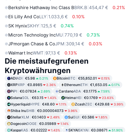
Berkshire Hathaway Inc Class B
BRK.B
454,47 €
0.21%
Eli Lilly And Co
LLY
1.033,6 €
0.10%
SK Hynix
SKHY
125,5 €
0.74%
Micron Technology Inc
MU
770,19 €
0.73%
JPmorgan Chase & Co
JPM
309,14 €
0.03%
Walmart Inc
WMT
97,13 €
0.13%
Die meistaufegrufenen
Kryptowährungen
ADI
ADI
€5.98
Bitcoin
BTC
€55,852.01
0.21%
0.15%
XRP
XRP
€0.8985
Ethereum
ETH
€1,653.05
2.36%
0.17%
Pi
PI
€0.07824
Cardano
ADA
€0.1775
2.69%
7.59%
Solana
SOL
€63.15
Heima
HEI
€0.1769
1.43%
23.63%
Hyperliquid
HYPE
€48.60
Zcash
ZEC
€429.68
1.11%
3.99%
Shiba Inu
SHIB
€0.000004073
3.96%
Stellar
XLM
€0.1403
Sui
SUI
€0.586
2.49%
1.85%
Dogecoin
DOGE
€0.05989
1.14%
Kaspa
KAS
€0.02222
SKYAI
SKYAI
€0.08671
1.43%
51.90%