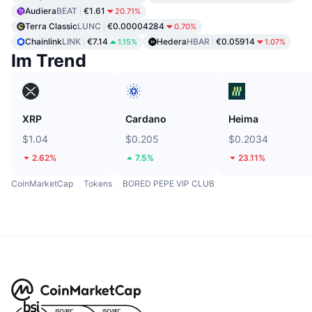
Audiera
BEAT
€1.61
20.71%
Terra Classic
LUNC
€0.00004284
0.70%
Chainlink
LINK
€7.14
Hedera
HBAR
€0.05914
1.15%
1.07%
Im Trend
XRP
Cardano
Heima
$1.04
$0.205
$0.2034
2.62%
7.5%
23.11%
CoinMarketCap
Tokens
BORED PEPE VIP CLUB