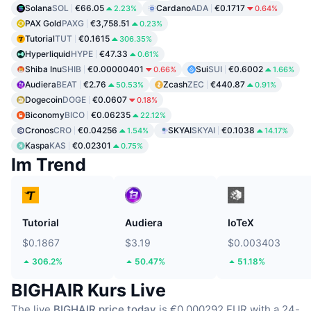
Solana
SOL
€66.05
Cardano
ADA
€0.1717
2.23%
0.64%
PAX Gold
PAXG
€3,758.51
0.23%
Tutorial
TUT
€0.1615
306.35%
Hyperliquid
HYPE
€47.33
0.61%
Shiba Inu
SHIB
€0.00000401
Sui
SUI
€0.6002
0.66%
1.66%
Audiera
BEAT
€2.76
Zcash
ZEC
€440.87
50.53%
0.91%
Dogecoin
DOGE
€0.0607
0.18%
Biconomy
BICO
€0.06235
22.12%
Cronos
CRO
€0.04256
SKYAI
SKYAI
€0.1038
1.54%
14.17%
Kaspa
KAS
€0.02301
0.75%
Im Trend
Tutorial
Audiera
IoTeX
$0.1867
$3.19
$0.003403
306.2%
50.47%
51.18%
BIGHAIR Kurs Live
The live
BIGHAIR price today
is €0.000292 EUR with a 24-