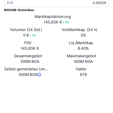
EUR
Im Trend
Krypto-ETFs
Lernen
CMC MCP
BIGHAIR-Statistiken
Neu
Marktkapitalisierung
Bitcoin-ETFs
x402
News
145,83K €
0%
Krypto
Ethereum-ETFs
Volumen (24 Std.)
Vol/Marktkap. (24 h)
Akademie
0 €
0%
0%
Politik
FDV
Liq./Marktkap.
Technische Analyse
Forschung/Recherche
145,83K €
8.40%
Sport
Gesamtangebot
Maximalangebot
RSI
Videos
500M BGA
500M BGA
Finanzen
MACD
Selbst gemeldetes Umlaufangebot
Halter
Wörterbuch
500M BGA
679
Technologie
Website
Website
Derivate
Kampagnen
Soziale Medien
NFT
Überblick
Airdrops
Verträge
0xDbb9...9bdb3D
Explorer
bscscan.com
NFT-Statistiken insgesamt
Liquidationen
Diamant-Prämien
Wallets