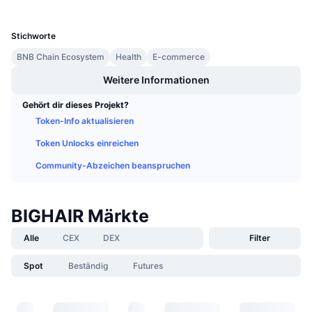
UCID
Anstehende Verkäufe
36412
Finanzierungsraten
Lernen und verdienen
Stichworte
BNB Chain Ecosystem
Health
E-commerce
Kalender
Weitere Informationen
ICO-Kalender
Gehört dir dieses Projekt?
Token-Info aktualisieren
Ereigniskalender
Token Unlocks einreichen
Community-Abzeichen beanspruchen
BIGHAIR Märkte
Alle
CEX
DEX
Filter
Spot
Beständig
Futures