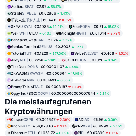
1.55%
0.22%
Audiera
BEAT
€2.87
56.17%
Stable
STABLE
€0.02866
1.43%
币安人生
币安人生
€0.4419
0.75%
SKYAI
SKYAI
€0.1085
Four
FORM
€0.21
12.21%
15.02%
WeFi
WFI
€1.77
Midnight
NIGHT
€0.01614
0.13%
2.79%
PancakeSwap
CAKE
€1.24
2.22%
Genius Terminal
GENIUS
€0.3008
1.55%
Tutorial
TUT
€0.1226
Velvet
VELVET
€0.408
277.06%
1.52%
Ailey
ALE
€0.2256
SOON
SOON
€0.1926
0.16%
9.84%
The Dons
DONS
€0.00001107
3.44%
ZKWASM
ZKWASM
€0.000864
17.99%
AI Avatar
AIAV
€0.001491
0.35%
PrompTale AI
TALE
€0.0008187
5.50%
Oggy Inu (BSC)
OGGY
€0.0000000000007944
2.51%
Die meistaufegrufenen
Kryptowährungen
Casper
CSPR
€0.001647
ADI
ADI
€5.96
2.39%
0.09%
Bitcoin
BTC
€56,073.10
XRP
XRP
€0.8999
0.22%
0.55%
Ethereum
ETH
€1,658.72
Pi
PI
€0.07899
0.09%
0.12%