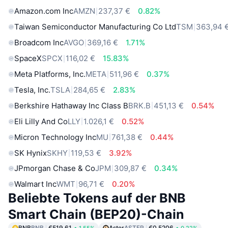
Amazon.com Inc
AMZN
237,37 €
0.82%
Taiwan Semiconductor Manufacturing Co Ltd
TSM
363,94 
Broadcom Inc
AVGO
369,16 €
1.71%
SpaceX
SPCX
116,02 €
15.83%
Meta Platforms, Inc.
META
511,96 €
0.37%
Tesla, Inc.
TSLA
284,65 €
2.83%
Berkshire Hathaway Inc Class B
BRK.B
451,13 €
0.54%
Eli Lilly And Co
LLY
1.026,1 €
0.52%
Micron Technology Inc
MU
761,38 €
0.44%
SK Hynix
SKHY
119,53 €
3.92%
JPmorgan Chase & Co
JPM
309,87 €
0.34%
Walmart Inc
WMT
96,71 €
0.20%
Beliebte Tokens auf der BNB
Smart Chain (BEP20)-Chain
BNB
BNB
€519.61
Aster
ASTER
€0.5206