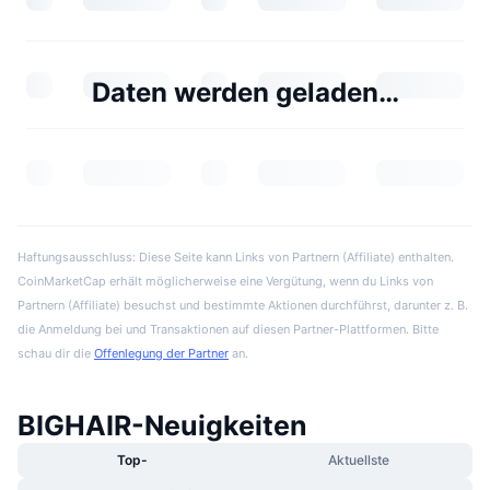
Daten werden geladen…
Haftungsausschluss: Diese Seite kann Links von Partnern (Affiliate) enthalten.
CoinMarketCap erhält möglicherweise eine Vergütung, wenn du Links von
Partnern (Affiliate) besuchst und bestimmte Aktionen durchführst, darunter z. B.
die Anmeldung bei und Transaktionen auf diesen Partner-Plattformen. Bitte
schau dir die
Offenlegung der Partner
an.
BIGHAIR-Neuigkeiten
Top-
Aktuellste