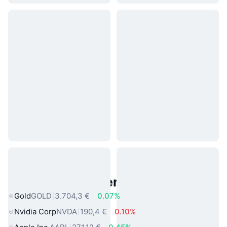
Beliebte reale Vermögenswerte
Gold
GOLD
3.704,3 €
0.07%
Nvidia Corp
NVDA
190,4 €
0.10%