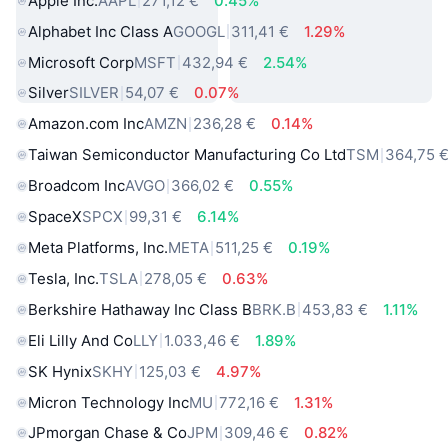
Apple Inc.
AAPL
271,12 €
0.45%
Alphabet Inc Class A
GOOGL
311,41 €
1.29%
Microsoft Corp
MSFT
432,94 €
2.54%
Silver
SILVER
54,07 €
0.07%
Amazon.com Inc
AMZN
236,28 €
0.14%
Taiwan Semiconductor Manufacturing Co Ltd
TSM
364,75 
Broadcom Inc
AVGO
366,02 €
0.55%
SpaceX
SPCX
99,31 €
6.14%
Meta Platforms, Inc.
META
511,25 €
0.19%
Tesla, Inc.
TSLA
278,05 €
0.63%
Berkshire Hathaway Inc Class B
BRK.B
453,83 €
1.11%
Eli Lilly And Co
LLY
1.033,46 €
1.89%
SK Hynix
SKHY
125,03 €
4.97%
Micron Technology Inc
MU
772,16 €
1.31%
JPmorgan Chase & Co
JPM
309,46 €
0.82%