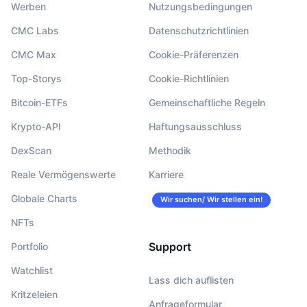
Werben
Nutzungsbedingungen
CMC Labs
Datenschutzrichtlinien
CMC Max
Cookie-Präferenzen
Top-Storys
Cookie-Richtlinien
Bitcoin-ETFs
Gemeinschaftliche Regeln
Krypto-API
Haftungsausschluss
DexScan
Methodik
Reale Vermögenswerte
Karriere
Globale Charts
Wir suchen/ Wir stellen ein!
NFTs
Support
Portfolio
Watchlist
Lass dich auflisten
Kritzeleien
Anfrageformular