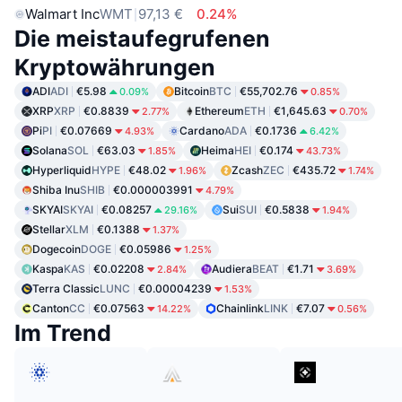
Walmart Inc
WMT
97,13 €
0.24%
Die meistaufegrufenen
Kryptowährungen
ADI
ADI
€5.98
Bitcoin
BTC
€55,702.76
0.09%
0.85%
XRP
XRP
€0.8839
Ethereum
ETH
€1,645.63
2.77%
0.70%
Pi
PI
€0.07669
Cardano
ADA
€0.1736
4.93%
6.42%
Solana
SOL
€63.03
Heima
HEI
€0.174
1.85%
43.73%
Hyperliquid
HYPE
€48.02
Zcash
ZEC
€435.72
1.96%
1.74%
Shiba Inu
SHIB
€0.000003991
4.79%
SKYAI
SKYAI
€0.08257
Sui
SUI
€0.5838
29.16%
1.94%
Stellar
XLM
€0.1388
1.37%
Dogecoin
DOGE
€0.05986
1.25%
Kaspa
KAS
€0.02208
Audiera
BEAT
€1.71
2.84%
3.69%
Terra Classic
LUNC
€0.00004239
1.53%
Canton
CC
€0.07563
Chainlink
LINK
€7.07
14.22%
0.56%
Im Trend