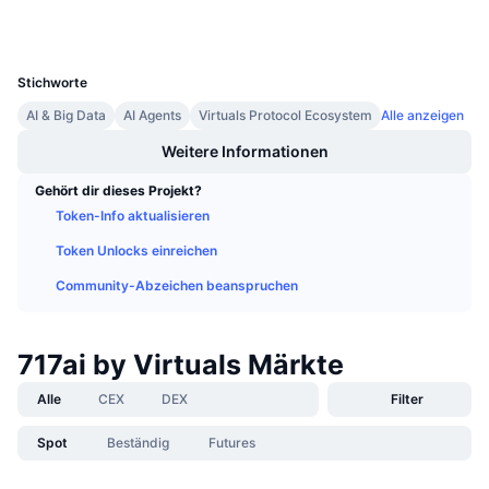
Wallets
Anstehende Verkäufe
Finanzierungsraten
Lernen und verdienen
UCID
35318
Stichworte
Kalender
AI & Big Data
AI Agents
Virtuals Protocol Ecosystem
Alle anzeigen
Weitere Informationen
ICO-Kalender
Gehört dir dieses Projekt?
Ereigniskalender
Token-Info aktualisieren
Token Unlocks einreichen
Community-Abzeichen beanspruchen
717ai by Virtuals Märkte
Alle
CEX
DEX
Filter
Spot
Beständig
Futures