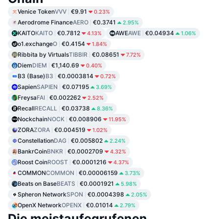
Venice Token
VVV
€9.91
0.23%
Aerodrome Finance
AERO
€0.3741
2.95%
KAITO
KAITO
€0.7812
AWE
AWE
€0.04934
4.13%
1.06%
o1.exchange
O
€0.4154
1.84%
Ribbita by Virtuals
TIBBIR
€0.08651
7.72%
Diem
DIEM
€1,140.69
0.40%
B3 (Base)
B3
€0.0003814
0.72%
Sapien
SAPIEN
€0.07195
3.69%
Freysa
FAI
€0.002262
2.52%
Recall
RECALL
€0.03738
8.36%
Nockchain
NOCK
€0.008906
11.95%
ZORA
ZORA
€0.004519
1.02%
Constellation
DAG
€0.005802
2.24%
BankrCoin
BNKR
€0.0002709
4.32%
Roost Coin
ROOST
€0.0001216
4.37%
COMMON
COMMON
€0.00006159
3.73%
Beats on Base
BEATS
€0.0001921
5.98%
Spheron Network
SPON
€0.0004398
2.05%
OpenX Network
OPENX
€0.01014
2.79%
Die meistaufegrufenen