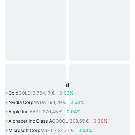
Beliebte reale Vermögenswerte
Gold
GOLD
3.764,17 €
0.03%
Nvidia Corp
NVDA
194,29 €
2.53%
Apple Inc.
AAPL
270,45 €
0.04%
Alphabet Inc Class A
GOOGL
308,65 €
0.30%
Microsoft Corp
MSFT
434,71 €
0.50%