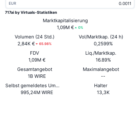
EUR
Im Trend
Krypto-ETFs
Lernen
CMC MCP
717ai by Virtuals-Statistiken
Neu
Marktkapitalisierung
Bitcoin-ETFs
x402
News
1,09M €
0%
Krypto
Ethereum-ETFs
Volumen (24 Std.)
Vol/Marktkap. (24 h)
Akademie
2,84K €
0,2599%
65.98%
Politik
FDV
Liq./Marktkap.
Technische Analyse
Forschung/Recherche
1,09M €
16.89%
Sport
Gesamtangebot
Maximalangebot
RSI
Videos
1B WIRE
--
Finanzen
MACD
Selbst gemeldetes Umlaufangebot
Halter
Wörterbuch
995,24M WIRE
13,3K
Technologie
Website
Website
Derivate
Kampagnen
Soziale Medien
NFT
Überblick
Airdrops
Verträge
0x0b3a...ccaee0
3.2
Bewertung (CertiK)
NFT-Statistiken insgesamt
Liquidationen
Diamant-Prämien
Explorer
basescan.org