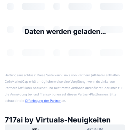
Daten werden geladen…
Haftungsausschluss: Diese Seite kann Links von Partnern (Affiliate) enthalten.
CoinMarketCap erhält möglicherweise eine Vergütung, wenn du Links von
Partnern (Affiliate) besuchst und bestimmte Aktionen durchführst, darunter z. B.
die Anmeldung bei und Transaktionen auf diesen Partner-Plattformen. Bitte
schau dir die
Offenlegung der Partner
an.
717ai by Virtuals-Neuigkeiten
Top-
Aktuellste