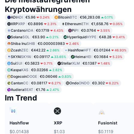
Kryptowährungen
ADI
ADI
€5.96
Bitcoin
BTC
€56,283.08
0.24%
0.17%
XRP
XRP
€0.8896
Ethereum
ETH
€1,658.76
2.31%
0.05%
Cardano
ADA
€0.1719
Pi
PI
€0.0764
4.43%
3.55%
Solana
SOL
€63.90
Hyperliquid
HYPE
€48.28
0.21%
0.41%
Shiba Inu
SHIB
€0.000003983
2.46%
Zcash
ZEC
€442.22
Hashflow
HFT
€0.01244
2.66%
46.93%
SKYAI
SKYAI
€0.09117
Heima
HEI
€0.1684
33.65%
5.23%
Sui
SUI
€0.5823
Stellar
XLM
€0.1387
0.71%
1.48%
Kaspa
KAS
€0.02266
2.62%
Dogecoin
DOGE
€0.06046
0.83%
Canton
CC
€0.08117
Ondo
ONDO
€0.302
6.27%
6.22%
Audiera
BEAT
€1.76
2.47%
Im Trend
Hashflow
XRP
Fusionist
$0.01438
$1.03
$0.1119