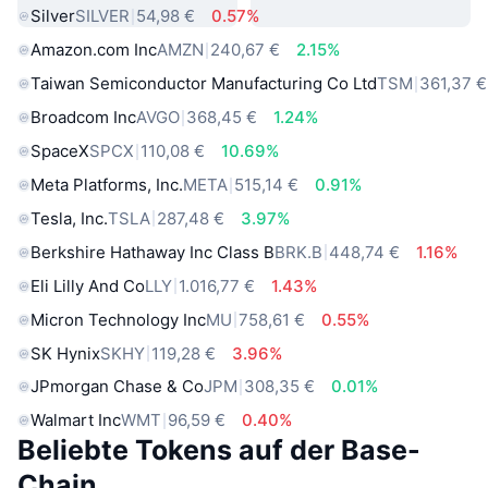
Silver
SILVER
54,98 €
0.57%
Amazon.com Inc
AMZN
240,67 €
2.15%
Taiwan Semiconductor Manufacturing Co Ltd
TSM
361,37 €
Broadcom Inc
AVGO
368,45 €
1.24%
SpaceX
SPCX
110,08 €
10.69%
Meta Platforms, Inc.
META
515,14 €
0.91%
Tesla, Inc.
TSLA
287,48 €
3.97%
Berkshire Hathaway Inc Class B
BRK.B
448,74 €
1.16%
Eli Lilly And Co
LLY
1.016,77 €
1.43%
Micron Technology Inc
MU
758,61 €
0.55%
SK Hynix
SKHY
119,28 €
3.96%
JPmorgan Chase & Co
JPM
308,35 €
0.01%
Walmart Inc
WMT
96,59 €
0.40%
Beliebte Tokens auf der Base-
Chain