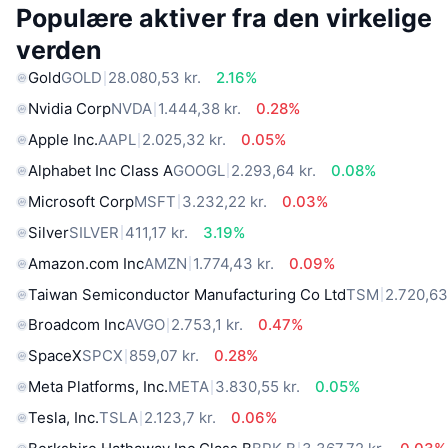
Populære aktiver fra den virkelige
verden
Gold
GOLD
28.080,53 kr.
2.16%
Nvidia Corp
NVDA
1.444,38 kr.
0.28%
Apple Inc.
AAPL
2.025,32 kr.
0.05%
Alphabet Inc Class A
GOOGL
2.293,64 kr.
0.08%
Microsoft Corp
MSFT
3.232,22 kr.
0.03%
Silver
SILVER
411,17 kr.
3.19%
Amazon.com Inc
AMZN
1.774,43 kr.
0.09%
Taiwan Semiconductor Manufacturing Co Ltd
TSM
2.720,63
Broadcom Inc
AVGO
2.753,1 kr.
0.47%
SpaceX
SPCX
859,07 kr.
0.28%
Meta Platforms, Inc.
META
3.830,55 kr.
0.05%
Tesla, Inc.
TSLA
2.123,7 kr.
0.06%