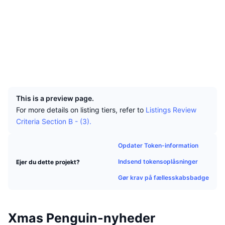
Tophandlere
Artikler
Indstrømninger/udstrømninger på børser
DEX API
Omregner
Sociale medier
Leaderboards
Spot
Kontrakter
CEZaUx...uWYRDV
Stemning
Virksomhed
Nyhedsbrev
Indikatorer
Populære
Explorers
solscan.io
Derivativer
Priser
Wallets
CMC Launch
Kommende
Kryptofrygt- og Kryptogrådighedsindeks.
UCID
Ressourcer
34747
CMC Labs
Nylig tilføjet
Altcoin-sæsonindeks
This is a preview page.
CMC Max
Vindere & Tabere
Markedscyklusindikatorer
For more details on listing tiers, refer to
Listings Review
Dokumentation
Criteria Section B - (3).
Topnyheder
Mest besøgte
Bitcoin-dominans
FAQ
Opdater Token-information
Telegram-bot
Community-stemning
CoinMarketCap 20-indeks
Indsend tokensoplåsninger
Ejer du dette projekt?
AI-integrationer
Annoncér
Blockchain-rangering
Gør krav på fællesskabsbadge
CoinMarketCap 100-indeks
CMC Agent Hub
Forudsigelsesmarkeder
ETF-pengestrømme
Side-widgets
Xmas Penguin-nyheder
Markedsplads for færdigheder