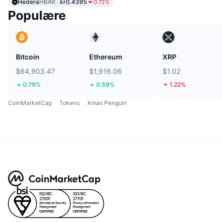
Hedera
HBAR
kr0.4395
0.72%
Populære
Bitcoin
Ethereum
XRP
$64,903.47
$1,916.06
$1.02
0.79%
0.59%
1.22%
CoinMarketCap
Tokens
Xmas Penguin