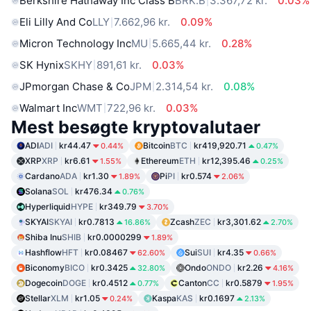
Berkshire Hathaway Inc Class B
BRK.B
3.367,72 kr.
0.03%
Eli Lilly And Co
LLY
7.662,96 kr.
0.09%
Micron Technology Inc
MU
5.665,44 kr.
0.28%
SK Hynix
SKHY
891,61 kr.
0.03%
JPmorgan Chase & Co
JPM
2.314,54 kr.
0.08%
Walmart Inc
WMT
722,96 kr.
0.03%
Mest besøgte kryptovalutaer
ADI
ADI
kr44.47
Bitcoin
BTC
kr419,920.71
0.44%
0.47%
XRP
XRP
kr6.61
Ethereum
ETH
kr12,395.46
1.55%
0.25%
Cardano
ADA
kr1.30
Pi
PI
kr0.574
1.89%
2.06%
Solana
SOL
kr476.34
0.76%
Hyperliquid
HYPE
kr349.79
3.70%
SKYAI
SKYAI
kr0.7813
Zcash
ZEC
kr3,301.62
16.86%
2.70%
Shiba Inu
SHIB
kr0.0000299
1.89%
Hashflow
HFT
kr0.08467
Sui
SUI
kr4.35
62.60%
0.66%
Biconomy
BICO
kr0.3425
Ondo
ONDO
kr2.26
32.80%
4.16%
Dogecoin
DOGE
kr0.4512
Canton
CC
kr0.5879
0.77%
1.95%
Stellar
XLM
kr1.05
Kaspa
KAS
kr0.1697
0.24%
2.13%