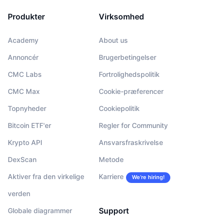
Produkter
Virksomhed
Academy
About us
Annoncér
Brugerbetingelser
CMC Labs
Fortrolighedspolitik
CMC Max
Cookie-præferencer
Topnyheder
Cookiepolitik
Bitcoin ETF'er
Regler for Community
Krypto API
Ansvarsfraskrivelse
DexScan
Metode
Aktiver fra den virkelige
Karriere
We’re hiring!
verden
Support
Globale diagrammer