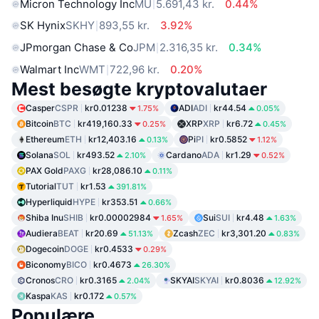
Micron Technology Inc
MU
5.691,43 kr.
0.44%
SK Hynix
SKHY
893,55 kr.
3.92%
JPmorgan Chase & Co
JPM
2.316,35 kr.
0.34%
Walmart Inc
WMT
722,96 kr.
0.20%
Mest besøgte kryptovalutaer
Casper
CSPR
kr0.01238
ADI
ADI
kr44.54
1.75%
0.05%
Bitcoin
BTC
kr419,160.33
XRP
XRP
kr6.72
0.25%
0.45%
Ethereum
ETH
kr12,403.16
Pi
PI
kr0.5852
0.13%
1.12%
Solana
SOL
kr493.52
Cardano
ADA
kr1.29
2.10%
0.52%
PAX Gold
PAXG
kr28,086.10
0.11%
Tutorial
TUT
kr1.53
391.81%
Hyperliquid
HYPE
kr353.51
0.66%
Shiba Inu
SHIB
kr0.00002984
Sui
SUI
kr4.48
1.65%
1.63%
Audiera
BEAT
kr20.69
Zcash
ZEC
kr3,301.20
51.13%
0.83%
Dogecoin
DOGE
kr0.4533
0.29%
Biconomy
BICO
kr0.4673
26.30%
Cronos
CRO
kr0.3165
SKYAI
SKYAI
kr0.8036
2.04%
12.92%
Kaspa
KAS
kr0.172
0.57%
Populære