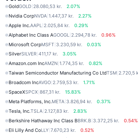
Gold
GOLD
28.080,53 kr.
2.07%
Nvidia Corp
NVDA
1.447,37 kr.
2.27%
Apple Inc.
AAPL
2.025,84 kr.
0.29%
Alphabet Inc Class A
GOOGL
2.294,78 kr.
0.96%
Microsoft Corp
MSFT
3.230,59 kr.
0.03%
Silver
SILVER
411,17 kr.
3.05%
Amazon.com Inc
AMZN
1.774,35 kr.
0.82%
Taiwan Semiconductor Manufacturing Co Ltd
TSM
2.720,5 k
Broadcom Inc
AVGO
2.759,53 kr.
1.71%
SpaceX
SPCX
867,31 kr.
15.83%
Meta Platforms, Inc.
META
3.826,94 kr.
0.37%
Tesla, Inc.
TSLA
2.127,83 kr.
2.83%
Berkshire Hathaway Inc Class B
BRK.B
3.372,25 kr.
0.54%
Eli Lilly And Co
LLY
7.670,23 kr.
0.52%