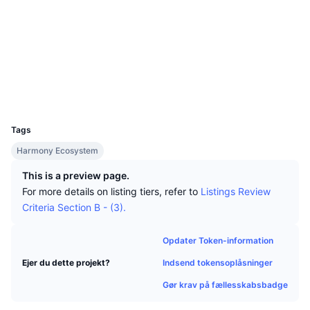
Tophandlere
Artikler
Indstrømninger/udstrømninger på børser
DEX API
Omregner
Leaderboards
Spot
Sociale medier
Stemning
Virksomhed
Nyhedsbrev
Indikatorer
Populære
Derivativer
Kontrakter
0xB444...48C59e
explorer.harmony.one
Priser
CMC Launch
Explorers
Kommende
Kryptofrygt- og Kryptogrådighedsindeks.
UCID
Ressourcer
CMC Labs
16527
Nylig tilføjet
Altcoin-sæsonindeks
Tags
CMC Max
Vindere & Tabere
Markedscyklusindikatorer
Harmony Ecosystem
Dokumentation
Topnyheder
This is a preview page.
Mest besøgte
Bitcoin-dominans
FAQ
For more details on listing tiers, refer to
Listings Review
Telegram-bot
Criteria Section B - (3).
Community-stemning
CoinMarketCap 20-indeks
AI-integrationer
Annoncér
Opdater Token-information
Blockchain-rangering
CoinMarketCap 100-indeks
Indsend tokensoplåsninger
Ejer du dette projekt?
CMC Agent Hub
Gør krav på fællesskabsbadge
Forudsigelsesmarkeder
ETF-pengestrømme
Side-widgets
Markedsplads for færdigheder