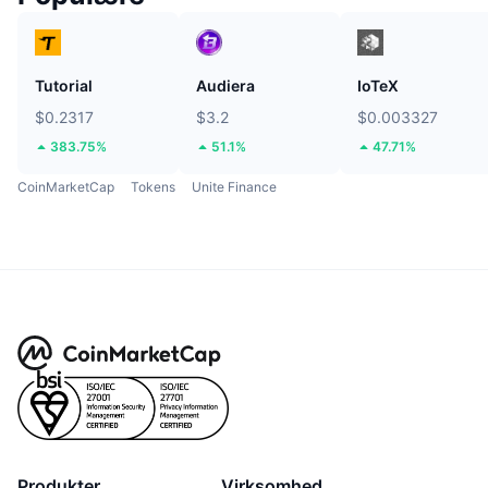
Tutorial
Audiera
IoTeX
$0.2317
$3.2
$0.003327
383.75%
51.1%
47.71%
CoinMarketCap
Tokens
Unite Finance
Produkter
Virksomhed