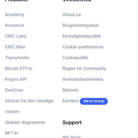
Academy
About us
Annoncér
Brugerbetingelser
CMC Labs
Fortrolighedspolitik
CMC Max
Cookie-præferencer
Topnyheder
Cookiepolitik
Bitcoin ETF'er
Regler for Community
Krypto API
Ansvarsfraskrivelse
DexScan
Metode
Aktiver fra den virkelige
Karriere
We’re hiring!
verden
Support
Globale diagrammer
NFT'er
Bliv listet