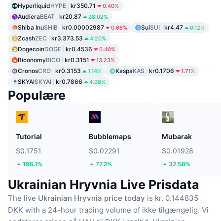
Hyperliquid
HYPE
kr350.71
0.40%
Audiera
BEAT
kr20.87
28.02%
Shiba Inu
SHIB
kr0.00002987
Sui
SUI
kr4.47
0.68%
0.12%
Zcash
ZEC
kr3,373.53
4.20%
Dogecoin
DOGE
kr0.4536
0.40%
Biconomy
BICO
kr0.3151
13.23%
Cronos
CRO
kr0.3153
Kaspa
KAS
kr0.1706
1.14%
1.71%
SKYAI
SKYAI
kr0.7866
4.98%
Populære
Tutorial
Bubblemaps
Mubarak
$0.1751
$0.02291
$0.01928
196.1%
77.2%
32.58%
Ukrainian Hryvnia Live Prisdata
The live
Ukrainian Hryvnia price today
is kr. 0.144835
DKK with a 24-hour trading volume of ikke tilgængelig.
Vi