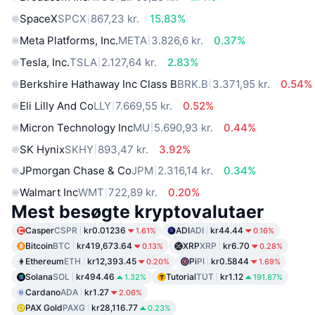
SpaceX
SPCX
867,23 kr.
15.83%
Meta Platforms, Inc.
META
3.826,6 kr.
0.37%
Tesla, Inc.
TSLA
2.127,64 kr.
2.83%
Berkshire Hathaway Inc Class B
BRK.B
3.371,95 kr.
0.54%
Eli Lilly And Co
LLY
7.669,55 kr.
0.52%
Micron Technology Inc
MU
5.690,93 kr.
0.44%
SK Hynix
SKHY
893,47 kr.
3.92%
JPmorgan Chase & Co
JPM
2.316,14 kr.
0.34%
Walmart Inc
WMT
722,89 kr.
0.20%
Mest besøgte kryptovalutaer
Casper
CSPR
kr0.01236
ADI
ADI
kr44.44
1.61%
0.16%
Bitcoin
BTC
kr419,673.64
XRP
XRP
kr6.70
0.13%
0.28%
Ethereum
ETH
kr12,393.45
Pi
PI
kr0.5844
0.20%
1.69%
Solana
SOL
kr494.46
Tutorial
TUT
kr1.12
1.32%
191.87%
Cardano
ADA
kr1.27
2.06%
PAX Gold
PAXG
kr28,116.77
0.23%