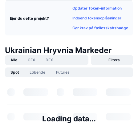
Kommende salg
Opdater Token-information
Finansieringsrenter
Lær og tjen
Indsend tokensoplåsninger
Ejer du dette projekt?
Gør krav på fællesskabsbadge
Kalendere
ICO-kalender
Ukrainian Hryvnia Markeder
Begivenhedskalender
Alle
CEX
DEX
Filters
Spot
Løbende
Futures
Loading data...