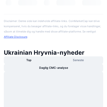
Disclaimer: Denne side kan indeholde affiliate-links. CoinMarketCap kan blive
kompenseret, hvis du besøger affiliate-links, og du foretager visse handlinger,
såsom at tilmelde dig og handle med disse affiliate-platforme. Se venligst
Affiliate Disclosure
.
Ukrainian Hryvnia-nyheder
Top
Seneste
Daglig CMC-analyse