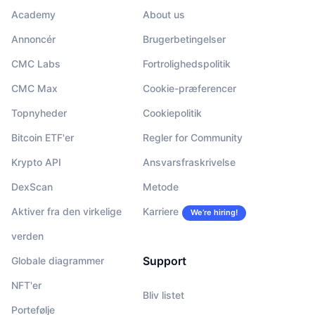
Academy
About us
Annoncér
Brugerbetingelser
CMC Labs
Fortrolighedspolitik
CMC Max
Cookie-præferencer
Topnyheder
Cookiepolitik
Bitcoin ETF'er
Regler for Community
Krypto API
Ansvarsfraskrivelse
DexScan
Metode
Aktiver fra den virkelige
Karriere
We’re hiring!
verden
Support
Globale diagrammer
NFT'er
Bliv listet
Portefølje