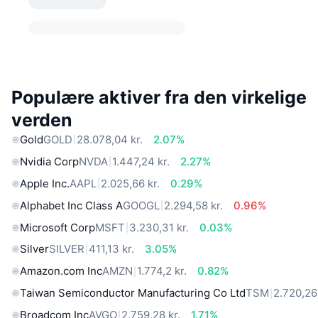
Populære aktiver fra den virkelige
verden
Gold
GOLD
28.078,04 kr.
2.07%
Nvidia Corp
NVDA
1.447,24 kr.
2.27%
Apple Inc.
AAPL
2.025,66 kr.
0.29%
Alphabet Inc Class A
GOOGL
2.294,58 kr.
0.96%
Microsoft Corp
MSFT
3.230,31 kr.
0.03%
Silver
SILVER
411,13 kr.
3.05%
Amazon.com Inc
AMZN
1.774,2 kr.
0.82%
Taiwan Semiconductor Manufacturing Co Ltd
TSM
2.720,26 
Broadcom Inc
AVGO
2.759,28 kr.
1.71%