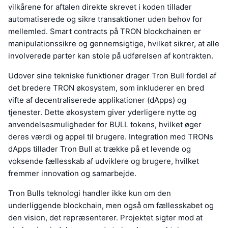
vilkårene for aftalen direkte skrevet i koden tillader
automatiserede og sikre transaktioner uden behov for
mellemled. Smart contracts på TRON blockchainen er
manipulationssikre og gennemsigtige, hvilket sikrer, at alle
involverede parter kan stole på udførelsen af kontrakten.
Udover sine tekniske funktioner drager Tron Bull fordel af
det bredere TRON økosystem, som inkluderer en bred
vifte af decentraliserede applikationer (dApps) og
tjenester. Dette økosystem giver yderligere nytte og
anvendelsesmuligheder for BULL tokens, hvilket øger
deres værdi og appel til brugere. Integration med TRONs
dApps tillader Tron Bull at trække på et levende og
voksende fællesskab af udviklere og brugere, hvilket
fremmer innovation og samarbejde.
Tron Bulls teknologi handler ikke kun om den
underliggende blockchain, men også om fællesskabet og
den vision, det repræsenterer. Projektet sigter mod at