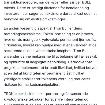
transaktionsgebyrer, når de køber eller sælger BULL
tokens. Dette er særligt tiltalende for handlende og
investorer, der søger at maksimere deres afkast uden at
bekymre sig om ekstra omkostninger.
En anden væsentlig aspekt af Tron Bull er dens
brændingsmekanisme. Token-brænding er en proces,
hvor en vis mængde kryptovaluta permanent fjernes fra
cirkulation, hvilket kan hjælpe med at øge værdien af de
resterende tokens ved at skabe knaphed. Tron Bull
anvender denne mekanisme til at belønne sit fællesskab
og opmuntre til langsigtet beholdning. Derudover har
projektet implementeret brændt likviditet, hvilket betyder,
at en del af likviditeten er permanent låst, hvilket
yderligere stabiliserer tokenens værdi og reducerer
risikoen for markedsmanipulation.
TRON blockchainen inkorporerer også avancerede
kryptografiske teknikker for at sikre integriteten og
sikkerheden af de data, der er lagret på netværket. Hver