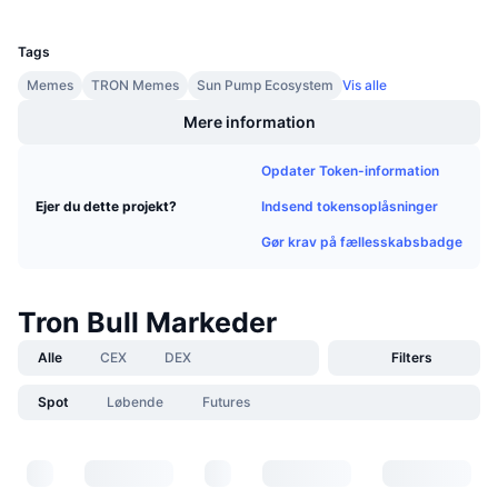
UCID
Kommende salg
32832
Finansieringsrenter
Lær og tjen
Tags
Memes
TRON Memes
Sun Pump Ecosystem
Vis alle
Kalendere
Mere information
ICO-kalender
Opdater Token-information
Indsend tokensoplåsninger
Ejer du dette projekt?
Begivenhedskalender
Gør krav på fællesskabsbadge
Tron Bull Markeder
Alle
CEX
DEX
Filters
Spot
Løbende
Futures