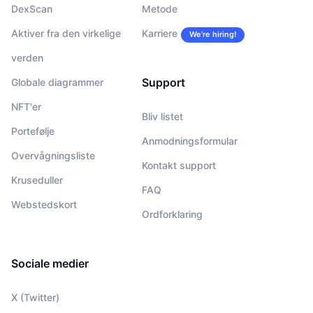
DexScan
Metode
Aktiver fra den virkelige
Karriere
We’re hiring!
verden
Support
Globale diagrammer
NFT'er
Bliv listet
Portefølje
Anmodningsformular
Overvågningsliste
Kontakt support
Kruseduller
FAQ
Webstedskort
Ordforklaring
Sociale medier
X (Twitter)