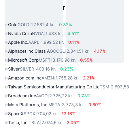
Populære aktiver fra den virkelige
verden
Gold
GOLD
27.582,4 kr.
0.32%
Nvidia Corp
NVDA
1.433 kr.
4.51%
Apple Inc.
AAPL
1.999,52 kr.
0.11%
Alphabet Inc Class A
GOOGL
2.341,51 kr.
4.17%
Microsoft Corp
MSFT
3.170,98 kr.
0.55%
Silver
SILVER
403,16 kr.
0.23%
Amazon.com Inc
AMZN
1.755,28 kr.
2.21%
Taiwan Semiconductor Manufacturing Co Ltd
TSM
2.693,58
Broadcom Inc
AVGO
2.725,22 kr.
0.73%
Meta Platforms, Inc.
META
3.773,3 kr.
0.80%
SpaceX
SPCX
704,02 kr.
13.18%
Tesla, Inc.
TSLA
2.074,6 kr.
2.05%