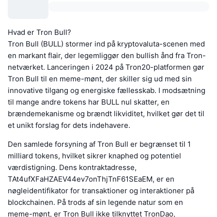
Hvad er Tron Bull?
Tron Bull (BULL) stormer ind på kryptovaluta-scenen med
en markant flair, der legemliggør den bullish ånd fra Tron-
netværket. Lanceringen i 2024 på Tron20-platformen gør
Tron Bull til en meme-mønt, der skiller sig ud med sin
innovative tilgang og energiske fællesskab. I modsætning
til mange andre tokens har BULL nul skatter, en
brændemekanisme og brændt likviditet, hvilket gør det til
et unikt forslag for dets indehavere.
Den samlede forsyning af Tron Bull er begrænset til 1
milliard tokens, hvilket sikrer knaphed og potentiel
værdistigning. Dens kontraktadresse,
TAt4ufXFaHZAEV44ev7onThjTnF61SEaEM, er en
nøgleidentifikator for transaktioner og interaktioner på
blockchainen. På trods af sin legende natur som en
meme-mønt, er Tron Bull ikke tilknyttet TronDao,