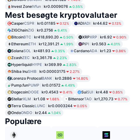
Invest Zone
IVfun
kr0.0009076
0.55%
Mest besøgte kryptovalutaer
Casper
CSPR
kr0.01185
ADI
ADI
kr44.62
0.12%
0.13%
ZIGChain
ZIG
kr0.2756
6.41%
Bitcoin
BTC
kr418,690.20
XRP
XRP
kr6.92
0.50%
0.90%
Ethereum
ETH
kr12,391.21
Pi
PI
kr0.563
1.99%
4.01%
Solana
SOL
kr481.93
Cardano
ADA
kr1.23
0.35%
0.86%
Zcash
ZEC
kr3,361.78
2.23%
Hyperliquid
HYPE
kr369.99
2.83%
Shiba Inu
SHIB
kr0.00003175
2.27%
Lorenzo Protocol
BANK
kr0.2886
14.80%
Pump.fun
PUMP
kr0.01572
4.49%
Dogecoin
DOGE
kr0.4543
Sui
SUI
kr4.48
0.41%
0.85%
Stellar
XLM
kr1.08
Bittensor
TAO
kr1,270.73
1.68%
0.77%
Terra Classic
LUNC
kr0.0003244
0.05%
Ondo
ONDO
kr2.44
1.04%
Populære