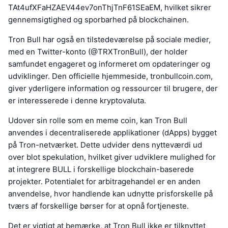
TAt4ufXFaHZAEV44ev7onThjTnF61SEaEM, hvilket sikrer
gennemsigtighed og sporbarhed på blockchainen.
Tron Bull har også en tilstedeværelse på sociale medier,
med en Twitter-konto (@TRXTronBull), der holder
samfundet engageret og informeret om opdateringer og
udviklinger. Den officielle hjemmeside, tronbullcoin.com,
giver yderligere information og ressourcer til brugere, der
er interesserede i denne kryptovaluta.
Udover sin rolle som en meme coin, kan Tron Bull
anvendes i decentraliserede applikationer (dApps) bygget
på Tron-netværket. Dette udvider dens nytteværdi ud
over blot spekulation, hvilket giver udviklere mulighed for
at integrere BULL i forskellige blockchain-baserede
projekter. Potentialet for arbitragehandel er en anden
anvendelse, hvor handlende kan udnytte prisforskelle på
tværs af forskellige børser for at opnå fortjeneste.
Det er vigtigt at bemærke, at Tron Bull ikke er tilknyttet