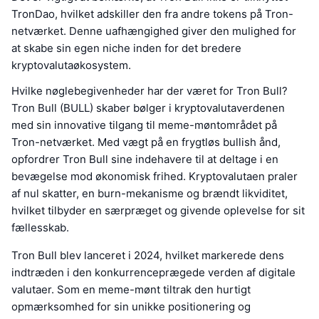
TronDao, hvilket adskiller den fra andre tokens på Tron-
netværket. Denne uafhængighed giver den mulighed for
at skabe sin egen niche inden for det bredere
kryptovalutaøkosystem.
Hvilke nøglebegivenheder har der været for Tron Bull?
Tron Bull (BULL) skaber bølger i kryptovalutaverdenen
med sin innovative tilgang til meme-møntområdet på
Tron-netværket. Med vægt på en frygtløs bullish ånd,
opfordrer Tron Bull sine indehavere til at deltage i en
bevægelse mod økonomisk frihed. Kryptovalutaen praler
af nul skatter, en burn-mekanisme og brændt likviditet,
hvilket tilbyder en særpræget og givende oplevelse for sit
fællesskab.
Tron Bull blev lanceret i 2024, hvilket markerede dens
indtræden i den konkurrenceprægede verden af digitale
valutaer. Som en meme-mønt tiltrak den hurtigt
opmærksomhed for sin unikke positionering og