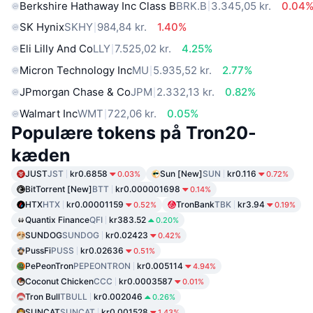
Berkshire Hathaway Inc Class B
BRK.B
3.345,05 kr.
0.04
SK Hynix
SKHY
984,84 kr.
1.40%
Eli Lilly And Co
LLY
7.525,02 kr.
4.25%
Micron Technology Inc
MU
5.935,52 kr.
2.77%
JPmorgan Chase & Co
JPM
2.332,13 kr.
0.82%
Walmart Inc
WMT
722,06 kr.
0.05%
Populære tokens på Tron20-
kæden
JUST
JST
kr0.6858
Sun [New]
SUN
kr0.116
0.03%
0.72%
BitTorrent [New]
BTT
kr0.000001698
0.14%
HTX
HTX
kr0.00001159
TronBank
TBK
kr3.94
0.52%
0.19%
Quantix Finance
QFI
kr383.52
0.20%
SUNDOG
SUNDOG
kr0.02423
0.42%
PussFi
PUSS
kr0.02636
0.51%
PePeonTron
PEPEONTRON
kr0.005114
4.94%
Coconut Chicken
CCC
kr0.0003587
0.01%
Tron Bull
TBULL
kr0.002046
0.26%
SUNCAT
SUNCAT
kr0.001528
1.43%