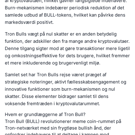
af kryptovalutaen, hvilket gavner langsigtede indehavere.
Burn-mekanismen indebærer periodisk reduktion af det
samlede udbud af BULL-tokens, hvilket kan påvirke dens
markedsværdi positivt.
Tron Bulls vægt på nul skatter er en anden betydelig
funktion, der adskiller den fra mange andre kryptovalutaer.
Denne tilgang sigter mod at gøre transaktioner mere ligetil
og omkostningseffektive for dets brugere, hvilket fremmer
et mere inkluderende og brugervenligt miljø.
Samlet set har Tron Bulls rejse været præget af
strategiske noteringer, aktivt fællesskabsengagement og
innovative funktioner som burn-mekanismen og nul
skatter. Disse elementer bidrager samlet til dens
voksende fremtræden i kryptovalutarummet.
Hvem er grundlæggerne af Tron Bull?
Tron Bull (BULL) revolutionerer meme coin-rummet på
Tron-netværket med sin frygtløse bullish ånd, der
opfordrer indehavere til at deltage i kampen mod