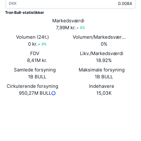
DKK
Populære
Krypto-ETF'er
Learn
CMC MCP
Tron Bull-statistikker
Ny
Markedsværdi
Bitcoin ETF'er
x402
Nyheder
7,99M kr.
0%
Krypto
Ethereum ETF'er
Volumen (24t.)
Volumen/Markedsværdi (24 ti
Academy
0 kr.
0%
0%
Politik
FDV
Likv./Markedsværdi
Teknisk analyse
Undersøgelser
8,41M kr.
18.92%
Sport
Samlede forsyning
Maksimale forsyning
RSI
Videoer
1B BULL
1B BULL
Finans
MACD
Cirkulerende forsyning
Indehavere
Ordforklaring
950,27M BULL
15,03K
Teknologi
Hjemmeside
Website
Derivativer
Kampagner
Sociale medier
NFT
Oversigt
Kontrakter
TAt4uf...1SEaEM
Airdrops
Explorers
tronscan.org
Samlet NFT-statistikker
Likvidationer
Diamant-belønninger
Wallets