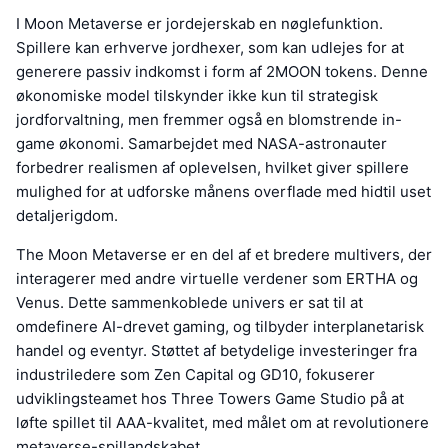
I Moon Metaverse er jordejerskab en nøglefunktion.
Spillere kan erhverve jordhexer, som kan udlejes for at
generere passiv indkomst i form af 2MOON tokens. Denne
økonomiske model tilskynder ikke kun til strategisk
jordforvaltning, men fremmer også en blomstrende in-
game økonomi. Samarbejdet med NASA-astronauter
forbedrer realismen af oplevelsen, hvilket giver spillere
mulighed for at udforske månens overflade med hidtil uset
detaljerigdom.
The Moon Metaverse er en del af et bredere multivers, der
interagerer med andre virtuelle verdener som ERTHA og
Venus. Dette sammenkoblede univers er sat til at
omdefinere AI-drevet gaming, og tilbyder interplanetarisk
handel og eventyr. Støttet af betydelige investeringer fra
industriledere som Zen Capital og GD10, fokuserer
udviklingsteamet hos Three Towers Game Studio på at
løfte spillet til AAA-kvalitet, med målet om at revolutionere
metaverse-spillandskabet.