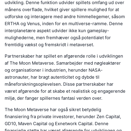
udvikling. Denne funktion udvider spillets omfang ud over
månens overflade, hvilket giver spillere mulighed for at
udforske og interagere med andre himmellegemer, såsom
ERTHA og Venus, inden for en multiverse-ramme. Denne
interplanetære aspekt udvider ikke kun gameplay-
mulighederne, men fremhæver også potentialet for
fremtidig vækst og fremskridt i metaverset.
Partnerskaber har spillet en afgørende rolle i udviklingen
af The Moon Metaverse. Samarbejder med nøgleaktører
og organisationer i industrien, herunder NASA-
astronauter, har bragt autenticitet og dybde til
måneforskningsoplevelsen. Disse partnerskaber har
været afgørende for at skabe et realistisk og engagerende
miljø, der fanger spillernes fantasi verden over.
The Moon Metaverse har også sikret betydelig
finansiering fra private investorer, herunder Zen Capital,
GD10, Maven Capital og Exnetwork Capital. Denne
finansielle støtte har været afgørende for udviklingen og