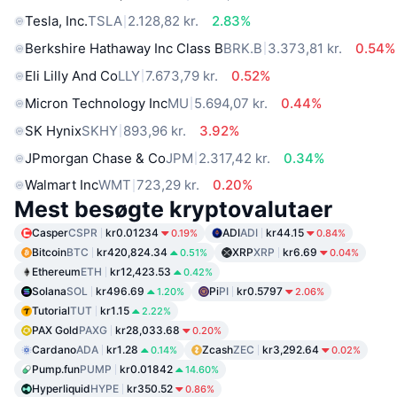
Tesla, Inc.
TSLA
2.128,82 kr.
2.83%
Berkshire Hathaway Inc Class B
BRK.B
3.373,81 kr.
0.54%
Eli Lilly And Co
LLY
7.673,79 kr.
0.52%
Micron Technology Inc
MU
5.694,07 kr.
0.44%
SK Hynix
SKHY
893,96 kr.
3.92%
JPmorgan Chase & Co
JPM
2.317,42 kr.
0.34%
Walmart Inc
WMT
723,29 kr.
0.20%
Mest besøgte kryptovalutaer
Casper
CSPR
kr0.01234
ADI
ADI
kr44.15
0.19%
0.84%
Bitcoin
BTC
kr420,824.34
XRP
XRP
kr6.69
0.51%
0.04%
Ethereum
ETH
kr12,423.53
0.42%
Solana
SOL
kr496.69
Pi
PI
kr0.5797
1.20%
2.06%
Tutorial
TUT
kr1.15
2.22%
PAX Gold
PAXG
kr28,033.68
0.20%
Cardano
ADA
kr1.28
Zcash
ZEC
kr3,292.64
0.14%
0.02%
Pump.fun
PUMP
kr0.01842
14.60%
Hyperliquid
HYPE
kr350.52
0.86%