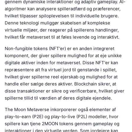
gennem dynamiske interaktioner og adaptiv gameplay. AI-
algoritmer kan analysere spilleradfærd og præferencer,
hvilket tilpasser spiloplevelsen til individuelle brugere.
Denne teknologi muliggør skabelsen af komplekse
virtuelle miljøer, der reagerer på spillerens handlinger,
hvilket får metaverset til at føles levende og interaktivt.
Non-fungible tokens (NFT'er) er en anden integreret
komponent, der giver spillere mulighed for at eje unikke
digitale aktiver inden for metaverset. Disse NFT'er kan
repræsentere alt fra virtuel jord til genstande i spillet,
hvilket giver spillerne reel ejerskab og mulighed for at
handle eller sælge deres aktiver. Blockchain sikrer, at
disse transaktioner er sikre og verificerbare, hvilket giver
spillerne tillid til værdien af deres digitale ejendele.
The Moon Metaverse inkorporerer også elementer af
play-to-earn (P2E) og play-to-live (P2L) modeller, hvor
spillere kan tjene 2MOON tokens gennem gameplay og
interaktioner i den virtuelle verden. Som jordejere kan