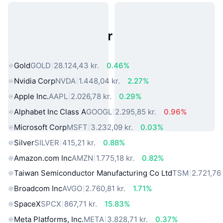
Populære aktiver fra den virkelige
verden
Gold
GOLD
28.124,43 kr.
0.46%
Nvidia Corp
NVDA
1.448,04 kr.
2.27%
Apple Inc.
AAPL
2.026,78 kr.
0.29%
Alphabet Inc Class A
GOOGL
2.295,85 kr.
0.96%
Microsoft Corp
MSFT
3.232,09 kr.
0.03%
Silver
SILVER
415,21 kr.
0.88%
Amazon.com Inc
AMZN
1.775,18 kr.
0.82%
Taiwan Semiconductor Manufacturing Co Ltd
TSM
2.721,76 
Broadcom Inc
AVGO
2.760,81 kr.
1.71%
SpaceX
SPCX
867,71 kr.
15.83%
Meta Platforms, Inc.
META
3.828,71 kr.
0.37%