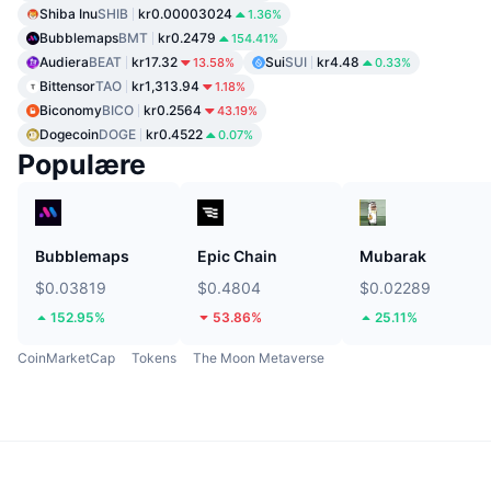
Shiba Inu
SHIB
kr0.00003024
1.36%
Bubblemaps
BMT
kr0.2479
154.41%
Audiera
BEAT
kr17.32
Sui
SUI
kr4.48
13.58%
0.33%
Bittensor
TAO
kr1,313.94
1.18%
Biconomy
BICO
kr0.2564
43.19%
Dogecoin
DOGE
kr0.4522
0.07%
Populære
Bubblemaps
Epic Chain
Mubarak
$0.03819
$0.4804
$0.02289
152.95%
53.86%
25.11%
CoinMarketCap
Tokens
The Moon Metaverse