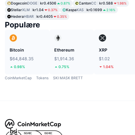
Dogecoin
DOGE
kr0.4506
Canton
CC
kr0.588
0.87%
1.98%
Stellar
XLM
kr1.04
Kaspa
KAS
kr0.1699
0.37%
2.16%
Hedera
HBAR
kr0.4405
0.35%
Populære
Bitcoin
Ethereum
XRP
$64,848.35
$1,914.36
$1.02
0.98%
0.75%
1.04%
CoinMarketCap
Tokens
SKI MASK BRETT