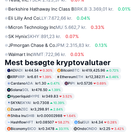
Berkshire Hathaway Inc Class B
BRK.B
3.369,01 kr.
0.01%
Eli Lilly And Co
LLY
7.672,66 kr.
0.04%
Micron Technology Inc
MU
5.662,7 kr.
0.33%
SK Hynix
SKHY
891,23 kr.
0.07%
JPmorgan Chase & Co
JPM
2.315,83 kr.
0.13%
Walmart Inc
WMT
722,96 kr.
0.03%
Mest besøgte kryptovalutaer
ADI
ADI
kr44.54
Bitcoin
BTC
kr419,425.96
0.30%
0.72%
XRP
XRP
kr6.61
Ethereum
ETH
kr12,382.11
1.39%
0.46%
Cardano
ADA
kr1.30
Pi
PI
kr0.5726
0.47%
0.69%
Solana
SOL
kr476.50
1.39%
Hyperliquid
HYPE
kr349.83
3.52%
SKYAI
SKYAI
kr0.7308
10.39%
Zcash
ZEC
kr3,298.91
2.84%
Shiba Inu
SHIB
kr0.00002988
1.64%
Hashflow
HFT
kr0.08507
Sui
SUI
kr4.34
58.27%
0.28%
Biconomy
BICO
kr0.3478
Ondo
ONDO
kr2.25
33.11%
3.42%