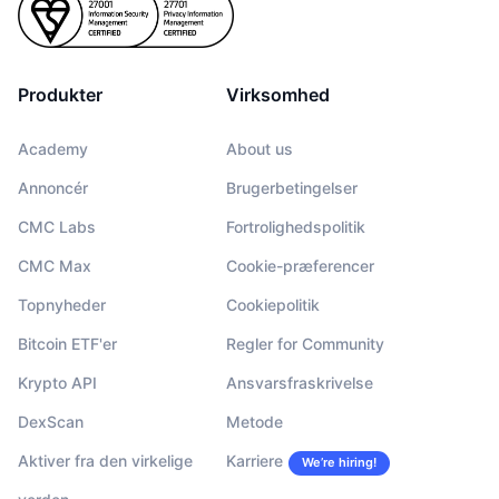
Produkter
Virksomhed
Academy
About us
Annoncér
Brugerbetingelser
CMC Labs
Fortrolighedspolitik
CMC Max
Cookie-præferencer
Topnyheder
Cookiepolitik
Bitcoin ETF'er
Regler for Community
Krypto API
Ansvarsfraskrivelse
DexScan
Metode
Aktiver fra den virkelige
Karriere
We’re hiring!