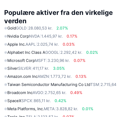
Populære aktiver fra den virkelige
verden
Gold
GOLD
28.080,53 kr.
2.07%
Nvidia Corp
NVDA
1.445,97 kr.
0.17%
Apple Inc.
AAPL
2.025,74 kr.
0.03%
Alphabet Inc Class A
GOOGL
2.292,42 kr.
0.02%
Microsoft Corp
MSFT
3.230,96 kr.
0.07%
Silver
SILVER
411,17 kr.
3.05%
Amazon.com Inc
AMZN
1.773,72 kr.
0.13%
Taiwan Semiconductor Manufacturing Co Ltd
TSM
2.715,64 
Broadcom Inc
AVGO
2.752,65 kr.
0.49%
SpaceX
SPCX
865,11 kr.
0.42%
Meta Platforms, Inc.
META
3.828,82 kr.
0.01%
Tesla, Inc.
TSLA
2.123,57 kr.
0.07%