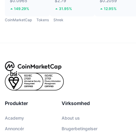
$0.0965
$2.79
$0.2059
149.29%
31.95%
12.95%
CoinMarketCap
Tokens
Shrek
Produkter
Virksomhed
Academy
About us
Annoncér
Brugerbetingelser