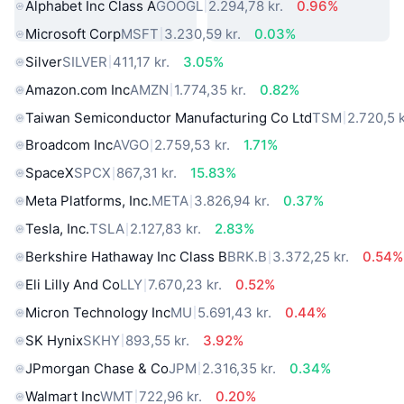
Alphabet Inc Class A
GOOGL
2.294,78 kr.
0.96%
Microsoft Corp
MSFT
3.230,59 kr.
0.03%
Silver
SILVER
411,17 kr.
3.05%
Amazon.com Inc
AMZN
1.774,35 kr.
0.82%
Taiwan Semiconductor Manufacturing Co Ltd
TSM
2.720,5 k
Broadcom Inc
AVGO
2.759,53 kr.
1.71%
SpaceX
SPCX
867,31 kr.
15.83%
Meta Platforms, Inc.
META
3.826,94 kr.
0.37%
Tesla, Inc.
TSLA
2.127,83 kr.
2.83%
Berkshire Hathaway Inc Class B
BRK.B
3.372,25 kr.
0.54%
Eli Lilly And Co
LLY
7.670,23 kr.
0.52%
Micron Technology Inc
MU
5.691,43 kr.
0.44%
SK Hynix
SKHY
893,55 kr.
3.92%
JPmorgan Chase & Co
JPM
2.316,35 kr.
0.34%
Walmart Inc
WMT
722,96 kr.
0.20%