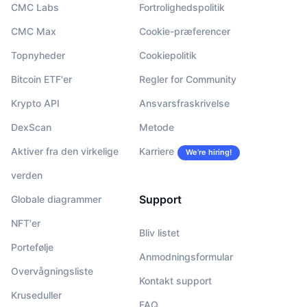
CMC Labs
Fortrolighedspolitik
CMC Max
Cookie-præferencer
Topnyheder
Cookiepolitik
Bitcoin ETF'er
Regler for Community
Krypto API
Ansvarsfraskrivelse
DexScan
Metode
Aktiver fra den virkelige
Karriere
We’re hiring!
verden
Support
Globale diagrammer
NFT'er
Bliv listet
Portefølje
Anmodningsformular
Overvågningsliste
Kontakt support
Kruseduller
FAQ