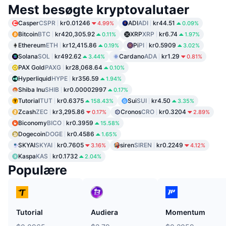
Mest besøgte kryptovalutaer
Casper
CSPR
kr0.01246
ADI
ADI
kr44.51
4.99%
0.09%
Bitcoin
BTC
kr420,305.92
XRP
XRP
kr6.74
0.11%
1.97%
Ethereum
ETH
kr12,415.86
Pi
PI
kr0.5909
0.19%
3.02%
Solana
SOL
kr492.62
Cardano
ADA
kr1.29
3.44%
0.81%
PAX Gold
PAXG
kr28,068.64
0.10%
Hyperliquid
HYPE
kr356.59
1.94%
Shiba Inu
SHIB
kr0.00002997
0.17%
Tutorial
TUT
kr0.6375
Sui
SUI
kr4.50
158.43%
3.35%
Zcash
ZEC
kr3,295.86
Cronos
CRO
kr0.3204
0.17%
2.89%
Biconomy
BICO
kr0.3959
15.58%
Dogecoin
DOGE
kr0.4586
1.65%
SKYAI
SKYAI
kr0.7605
siren
SIREN
kr0.2249
3.16%
4.12%
Kaspa
KAS
kr0.1732
2.04%
Populære
Tutorial
Audiera
Momentum