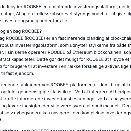
e tilbyder ROOBEE en omfattende investeringsplatform, der 
nologi, AI og en fællesskabsdrevet styringsmodel for at give t
 investeringsmuligheder for alle.
ologien bag ROOBEE?
ag ROOBEE (ROOBEE) er en fascinerende blanding af blockchain
robust investeringsplatform, som udnytter styrkerne fra både tr
r. I sin kerne opererer ROOBEE på Ethereum blockchainen, som
tract kapaciteter. Dette gør det muligt for ROOBEE at tilbyde et
ø for brugere til at investere i en række forskellige aktiver, lige 
 til fast ejendom.
trædende funktioner ved ROOBEE-platformen er dens brug af ku
I) og fuldt gennemsigtige statistikker. Ved at integrere AI hjæl
t træffe informerede investeringsbeslutninger ved at analysere
og levere indsigter, der ville være svære at opnå manuelt. De
r, at selv nybegyndere kan navigere i den komplekse investerin
d.