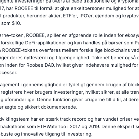
elligente investeringer på tværs af både traditionelle og kryptoma
17, har ROOBEE til formål at give enkeltpersoner mulighed for at
af produkter, herunder aktier, ETF'er, IPO'er, ejendom og krypto
dt som $10.
erne-token, ROOBEE, spiller en afgørende rolle inden for økosy
i forskellige DeFi-applikationer og kan handles på børser som
 ROOBEE-tokens overføres mellem forskellige blockchains ved
 øger deres nytteværdi og tilgængelighed. Tokenet tjener også 
on inden for Roobee DAO, hvilket giver indehavere mulighed for 
ocesser.
gement i gennemsigtighed er tydeligt gennem brugen af bloc
t registrere hver brugers investeringer, hvilket sikrer, at alle tra
g uforanderlige. Denne funktion giver brugerne tillid til, at der
 er ægte og sikkert dokumenterede.
viklingsteam har en stærk track record og har vundet priser v
e hackathons som ETHWaterloo i 2017 og 2019. Denne ekspertis
buste og innovative tilgang til investering.