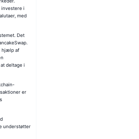
rkeder.
 investere i
valutaer, med
stemet. Det
 PancakeSwap.
 hjælp af
en
at deltage i
kchain-
nsaktioner er
es
ed
e understøtter