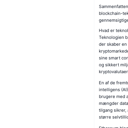
Sammenfattend
blockchain-tek
gennemsigtige
Hvad er tekn
Teknologien b
der skaber en 
kryptomarkede
sine smart con
og sikkert milj
kryptovalutaer
En af de frem
intelligens (A
brugere med a
mængder data 
tilgang sikre
større selvtilli