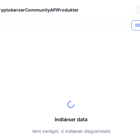
ryptobørser
Community
API
Produkter
DE
Indlæser data
Vent venligst, vi indlæser diagramdata