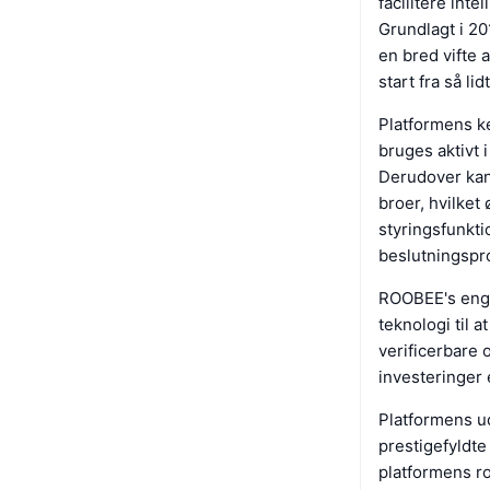
facilitere int
Grundlagt i 20
en bred vifte 
start fra så li
Platformens k
bruges aktivt 
Derudover kan
broer, hvilket
styringsfunkti
beslutningspr
ROOBEE's enga
teknologi til a
verificerbare o
investeringer
Platformens ud
prestigefyldt
platformens ro