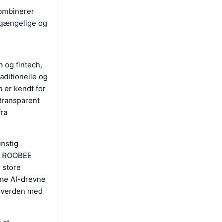
kombinerer
ilgængelige og
 og fintech,
aditionelle og
 er kendt for
 transparent
fra
nstig
per ROOBEE
 store
nne AI-drevne
gsverden med