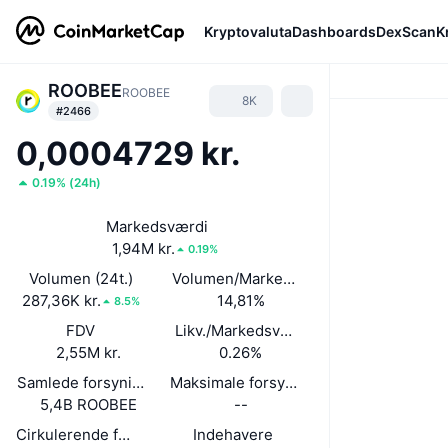
Kryptovaluta
Dashboards
DexScan
K
ROOBEE
ROOBEE
8K
#2466
0,0004729 kr.
0.19%
(
24h
)
Markedsværdi
1,94M kr.
0.19%
Volumen (24t.)
Volumen/Markedsværdi (24 timer)
287,36K kr.
14,81%
8.5%
FDV
Likv./Markedsværdi
2,55M kr.
0.26%
Samlede forsyning
Maksimale forsyning
5,4B ROOBEE
--
Cirkulerende forsyning
Indehavere