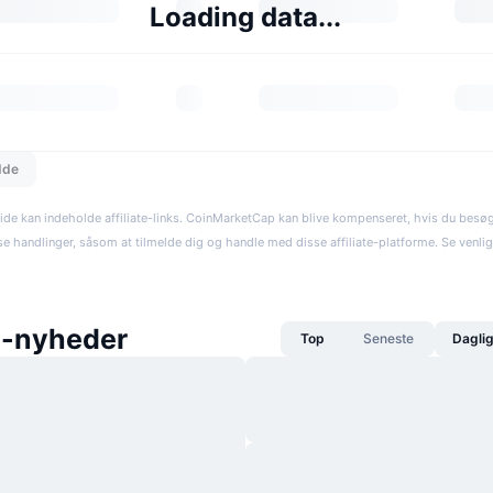
Loading data...
dde
ide kan indeholde affiliate-links. CoinMarketCap kan blive kompenseret, hvis du besøger
se handlinger, såsom at tilmelde dig og handle med disse affiliate-platforme. Se venli
-nyheder
Top
Seneste
Dagli