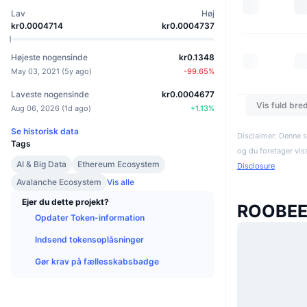
Lav
Høj
kr0.0004714
kr0.0004737
Højeste nogensinde
kr0.1348
May 03, 2021
(
5y ago
)
-99.65
%
Laveste nogensinde
kr0.0004677
Vis fuld bre
Aug 06, 2026
(
1d ago
)
+
1.13
%
Se historisk data
Disclaimer: Denne s
Tags
og du foretager vis
AI & Big Data
Ethereum Ecosystem
Disclosure
.
Avalanche Ecosystem
Vis alle
Ejer du dette projekt?
ROOBEE
Opdater Token-information
Indsend tokensoplåsninger
Gør krav på fællesskabsbadge