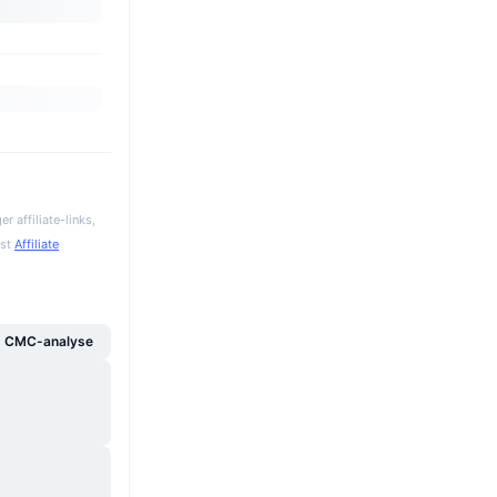
 affiliate-links,
gst
Affiliate
g CMC-analyse