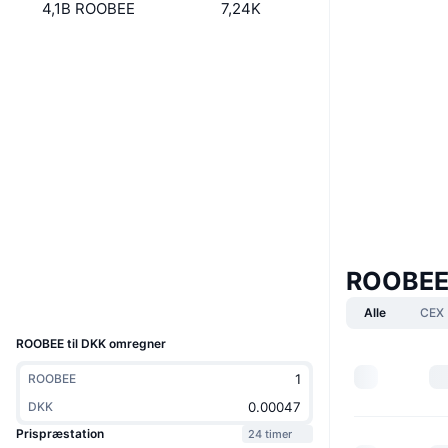
4,1B ROOBEE
7,24K
Boost
Hjemmeside
Website
Whitepaper
Sociale medier
0xa31b...3891aa
Kontrakter
3.2
Bedømmelse (CertiK)
etherscan.io
Explorers
ROOBEE
Wallets
UCID
Alle
CEX
4804
ROOBEE til DKK omregner
ROOBEE
DKK
Prispræstation
24 timer