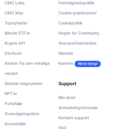
CMC Labs
Fortrolighedspolitik
CMC Max
Cookie-præferencer
Topnyheder
Cookiepolitik
Bitcoin ETF'er
Regler for Community
Krypto API
Ansvarsfraskrivelse
DexScan
Metode
Aktiver fra den virkelige
Karriere
We’re hiring!
verden
Support
Globale diagrammer
NFT'er
Bliv listet
Portefølje
Anmodningsformular
Overvågningsliste
Kontakt support
Kruseduller
FAQ