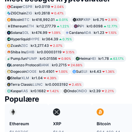
Casper
CSPR
kr0.0119
2.04%
ZIGChain
ZIG
kr0.2618
0.47%
Bitcoin
BTC
kr416,992.01
XRP
XRP
kr6.75
0.01%
2.91%
Ethereum
ETH
kr12,277.79
Pi
PI
kr0.6098
1.22%
12.77%
Solana
SOL
kr474.99
Cardano
ADA
kr1.23
1.09%
1.10%
Hyperliquid
HYPE
kr364.39
0.75%
Zcash
ZEC
kr3,277.43
2.07%
Shiba Inu
SHIB
kr0.00003119
3.15%
Pump.fun
PUMP
kr0.01556
Heima
HEI
kr1.78
0.90%
63.17%
Lorenzo Protocol
BANK
kr0.2715
24.68%
Dogecoin
DOGE
kr0.4501
Sui
SUI
kr4.43
1.00%
1.36%
Stellar
XLM
kr1.04
4.39%
Terra Classic
LUNC
kr0.0003192
2.45%
Kaspa
KAS
kr0.1682
Ondo
ONDO
kr2.39
1.42%
2.21%
Populære
Ethereum
XRP
Bitcoin