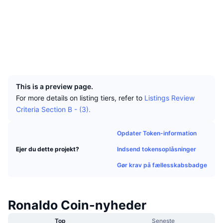
Tophandlere
Artikler
Indstrømninger/udstrømninger på børser
DEX API
Omregner
Sociale medier
Leaderboards
Spot
Kontrakter
0xf5dD...7b0B0F
Stemning
Virksomhed
Nyhedsbrev
Indikatorer
Populære
Derivativer
Explorers
etherscan.io
Wallets
Priser
CMC Launch
Kommende
Kryptofrygt- og Kryptogrådighedsindeks.
UCID
27066
Ressourcer
CMC Labs
Nylig tilføjet
Altcoin-sæsonindeks
This is a preview page.
For more details on listing tiers, refer to
Listings Review
CMC Max
Vindere & Tabere
Markedscyklusindikatorer
Criteria Section B - (3).
Dokumentation
Topnyheder
Mest besøgte
Bitcoin-dominans
Opdater Token-information
FAQ
Telegram-bot
Indsend tokensoplåsninger
Ejer du dette projekt?
Community-stemning
CoinMarketCap 20-indeks
Gør krav på fællesskabsbadge
AI-integrationer
Annoncér
Blockchain-rangering
CoinMarketCap 100-indeks
CMC Agent Hub
Ronaldo Coin-nyheder
Forudsigelsesmarkeder
ETF-pengestrømme
Side-widgets
Markedsplads for færdigheder
Top
Seneste