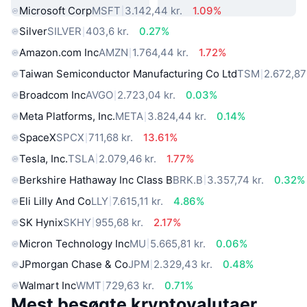
Microsoft Corp
MSFT
3.142,44 kr.
1.09%
Silver
SILVER
403,6 kr.
0.27%
Amazon.com Inc
AMZN
1.764,44 kr.
1.72%
Taiwan Semiconductor Manufacturing Co Ltd
TSM
2.672,87 
Broadcom Inc
AVGO
2.723,04 kr.
0.03%
Meta Platforms, Inc.
META
3.824,44 kr.
0.14%
SpaceX
SPCX
711,68 kr.
13.61%
Tesla, Inc.
TSLA
2.079,46 kr.
1.77%
Berkshire Hathaway Inc Class B
BRK.B
3.357,74 kr.
0.32%
Eli Lilly And Co
LLY
7.615,11 kr.
4.86%
SK Hynix
SKHY
955,68 kr.
2.17%
Micron Technology Inc
MU
5.665,81 kr.
0.06%
JPmorgan Chase & Co
JPM
2.329,43 kr.
0.48%
Walmart Inc
WMT
729,63 kr.
0.71%
Mest besøgte kryptovalutaer