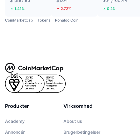
$1,897.95
$1.04
$64,460.44
1.41%
2.72%
0.2%
CoinMarketCap
Tokens
Ronaldo Coin
Produkter
Virksomhed
Academy
About us
Annoncér
Brugerbetingelser