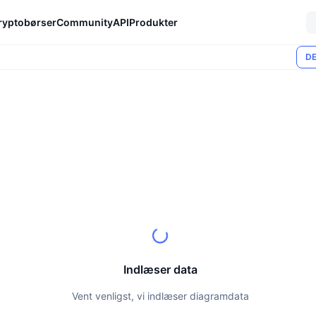
ryptobørser
Community
API
Produkter
DE
Indlæser data
Vent venligst, vi indlæser diagramdata