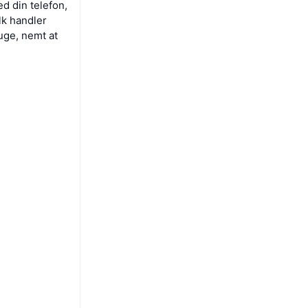
ed din telefon,
lk handler
ruge, nemt at