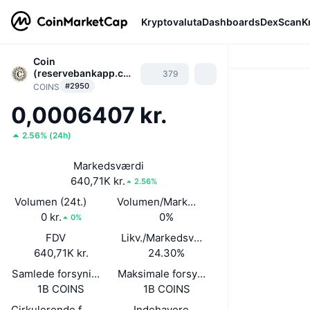
Kryptovaluta
Dashboards
DexScan
K
Coin
(reservebankapp.co
379
m)
#2950
COINS
0,0006407 kr.
2.56%
(
24h
)
Markedsværdi
640,71K kr.
2.56%
Volumen (24t.)
Volumen/Markedsværdi (24 timer)
0 kr.
0%
0%
FDV
Likv./Markedsværdi
640,71K kr.
24.30%
Samlede forsyning
Maksimale forsyning
1B COINS
1B COINS
Cirkulerende forsyning
Indehavere