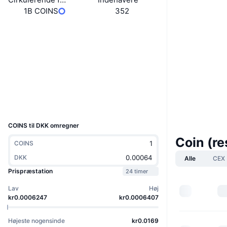
1B COINS
352
Hjemmeside
Website
Whitepaper
Sociale medier
Kontrakter
9LjvTx...Rvpump
Explorers
solscan.io
Wallets
UCID
36658
COINS til DKK omregner
Coin (r
COINS
DKK
Alle
CEX
Prispræstation
24 timer
Lav
Høj
kr0.0006247
kr0.0006407
Højeste nogensinde
kr0.0169