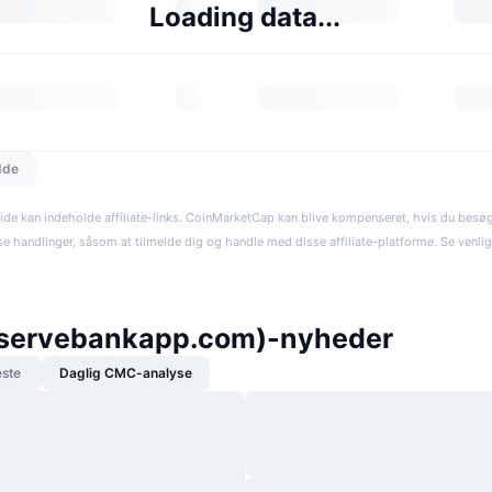
Loading data...
dde
ide kan indeholde affiliate-links. CoinMarketCap kan blive kompenseret, hvis du besøger
se handlinger, såsom at tilmelde dig og handle med disse affiliate-platforme. Se venli
eservebankapp.com)-nyheder
ste
Daglig CMC-analyse