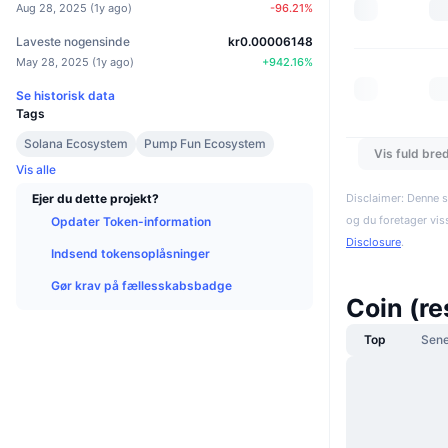
Aug 28, 2025
(
1y ago
)
-96.21
%
Laveste nogensinde
kr0.00006148
May 28, 2025
(
1y ago
)
+
942.16
%
Se historisk data
Tags
Solana Ecosystem
Pump Fun Ecosystem
Vis fuld bre
Vis alle
Disclaimer: Denne s
Ejer du dette projekt?
og du foretager vis
Opdater Token-information
Disclosure
.
Indsend tokensoplåsninger
Gør krav på fællesskabsbadge
Coin (r
Top
Sene