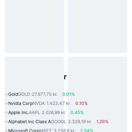
Populære aktiver fra den virkelige
verden
Gold
GOLD
27.677,75 kr.
0.01%
Nvidia Corp
NVDA
1.423,47 kr.
0.10%
Apple Inc.
AAPL
2.026,99 kr.
0.45%
Alphabet Inc Class A
GOOGL
2.328,19 kr.
1.29%
Microsoft Corp
MSFT
3.236,8 kr.
2.54%