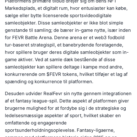
Platformens primære tilbud drejer sig om dens NFT
Markedsplads, et digitalt rum, hvor entusiaster kan købe,
sælge eller bytte licenserede sportsvideodigitale
samleobjekter. Disse samleobjekter er ikke blot simple
genstande til samling; de bærer in-game nytte, især inden
for FEVR Battle Arena. Denne arena er et web3 fodbold
tur-baseret strategispil, et banebrydende foretagende,
hvor spillere bruger deres digitale samleobjekter som in-
game aktiver. Ved at samle dæk bestående af disse
samleobjekter kan spillere deltage i kampe mod andre,
konkurrerende om $FEVR tokens, hvilket tilføjer et lag af
spænding og konkurrence til platformen.
Desuden udvider RealFevr sin nytte gennem integrationen
af et fantasy league-spil. Dette aspekt af platformen giver
brugerne mulighed for at fordybe sig i de strategiske og
ledelsesmæssige aspekter af sport, hvilket skaber en
omfattende og engagerende
sportsunderholdningsoplevelse. Fantasy-ligaerne,