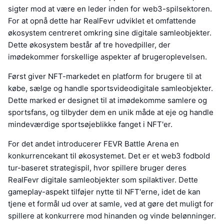
sigter mod at være en leder inden for web3-spilsektoren.
For at opnå dette har RealFevr udviklet et omfattende
økosystem centreret omkring sine digitale samleobjekter.
Dette økosystem består af tre hovedpiller, der
imødekommer forskellige aspekter af brugeroplevelsen.
Først giver NFT-markedet en platform for brugere til at
købe, sælge og handle sportsvideodigitale samleobjekter.
Dette marked er designet til at imødekomme samlere og
sportsfans, og tilbyder dem en unik måde at eje og handle
mindeværdige sportsøjeblikke fanget i NFT'er.
For det andet introducerer FEVR Battle Arena en
konkurrencekant til økosystemet. Det er et web3 fodbold
tur-baseret strategispil, hvor spillere bruger deres
RealFevr digitale samleobjekter som spilaktiver. Dette
gameplay-aspekt tilføjer nytte til NFT'erne, idet de kan
tjene et formål ud over at samle, ved at gøre det muligt for
spillere at konkurrere mod hinanden og vinde belønninger.