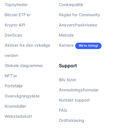
Topnyheder
Cookiepolitik
Bitcoin ETF'er
Regler for Community
Krypto API
Ansvarsfraskrivelse
DexScan
Metode
Aktiver fra den virkelige
Karriere
We’re hiring!
verden
Support
Globale diagrammer
NFT'er
Bliv listet
Portefølje
Anmodningsformular
Overvågningsliste
Kontakt support
Kruseduller
FAQ
Webstedskort
Ordforklaring