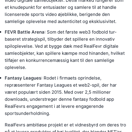
video digitale samleobjekter. Dette marked fungerer som
et knudepunkt for entusiaster og samlere til at handle
licenserede sports video øjeblikke, berigende den
samlelige oplevelse med autenticitet og eksklusivitet.
FEVR Battle Arena
: Som det første web3 fodbold tur-
baseret strategispil, tilbyder det spillere en innovativ
spiloplevelse. Ved at bygge dæk med RealFevr digitale
samleobjekter, kan spillere kæmpe mod hinanden, hvilket
tilføjer en konkurrencemæssig kant til den samlelige
oplevelse.
Fantasy Leagues
: Rodet i firmaets oprindelse,
repræsenterer Fantasy Leagues et web2-spil, der har
været populært siden 2015. Med over 2,5 millioner
downloads, understreger denne fantasy fodbold app
RealFevrs engagement i at levere engagerende
sportsunderholdning.
RealFevrs ambitiøse projekt er et vidnesbyrd om deres tro
på at levere produkter af høj kvalitet, der blander NFT'er