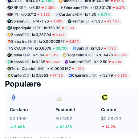
ADI
ADI
kr44.67
Bitcoin
BTC
kr416,408.86
0.10%
0.59%
XRP
XRP
kr6.62
Ethereum
ETH
kr12,301.79
2.35%
0.37%
Pi
PI
kr0.5712
Cardano
ADA
kr1.30
5.83%
6.71%
Solana
SOL
kr471.26
Heima
HEI
kr1.33
1.43%
42.46%
Hyperliquid
HYPE
kr358.38
1.80%
Zcash
ZEC
kr3,267.94
1.44%
Shiba Inu
SHIB
kr0.00002977
4.80%
SKYAI
SKYAI
kr0.6076
Sui
SUI
kr4.36
30.70%
1.78%
Stellar
XLM
kr1.04
Dogecoin
DOGE
kr0.4476
1.01%
0.91%
Kaspa
KAS
kr0.165
Audiera
BEAT
kr12.50
2.65%
5.79%
Terra Classic
LUNC
kr0.0003167
1.31%
Canton
CC
kr0.5653
Chainlink
LINK
kr52.79
14.15%
0.36%
Populære
Cardano
Fusionist
Canton
$0.1999
$0.1392
$0.08733
6.49%
93.13%
14.2%