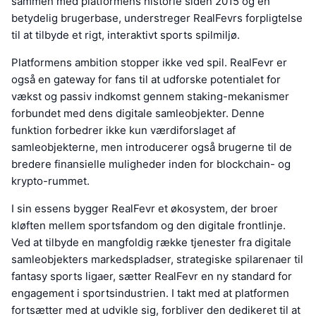
sammen med platformens historie siden 2015 og en
betydelig brugerbase, understreger RealFevrs forpligtelse
til at tilbyde et rigt, interaktivt sports spilmiljø.
Platformens ambition stopper ikke ved spil. RealFevr er
også en gateway for fans til at udforske potentialet for
vækst og passiv indkomst gennem staking-mekanismer
forbundet med dens digitale samleobjekter. Denne
funktion forbedrer ikke kun værdiforslaget af
samleobjekterne, men introducerer også brugerne til de
bredere finansielle muligheder inden for blockchain- og
krypto-rummet.
I sin essens bygger RealFevr et økosystem, der broer
kløften mellem sportsfandom og den digitale frontlinje.
Ved at tilbyde en mangfoldig række tjenester fra digitale
samleobjekters markedspladser, strategiske spilarenaer til
fantasy sports ligaer, sætter RealFevr en ny standard for
engagement i sportsindustrien. I takt med at platformen
fortsætter med at udvikle sig, forbliver den dedikeret til at