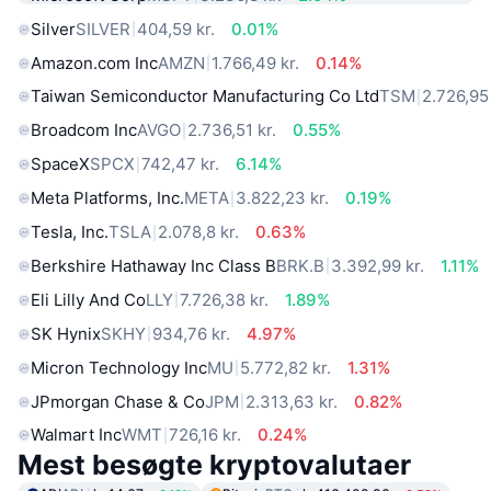
Silver
SILVER
404,59 kr.
0.01%
Amazon.com Inc
AMZN
1.766,49 kr.
0.14%
Taiwan Semiconductor Manufacturing Co Ltd
TSM
2.726,95 
Broadcom Inc
AVGO
2.736,51 kr.
0.55%
SpaceX
SPCX
742,47 kr.
6.14%
Meta Platforms, Inc.
META
3.822,23 kr.
0.19%
Tesla, Inc.
TSLA
2.078,8 kr.
0.63%
Berkshire Hathaway Inc Class B
BRK.B
3.392,99 kr.
1.11%
Eli Lilly And Co
LLY
7.726,38 kr.
1.89%
SK Hynix
SKHY
934,76 kr.
4.97%
Micron Technology Inc
MU
5.772,82 kr.
1.31%
JPmorgan Chase & Co
JPM
2.313,63 kr.
0.82%
Walmart Inc
WMT
726,16 kr.
0.24%
Mest besøgte kryptovalutaer