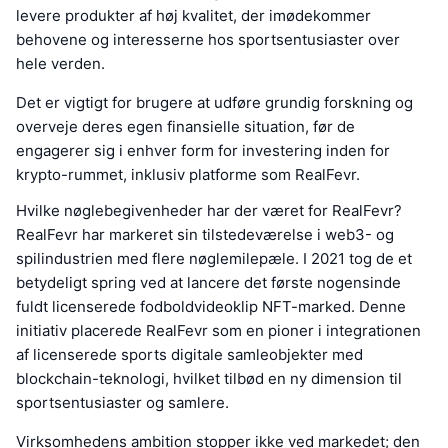
levere produkter af høj kvalitet, der imødekommer
behovene og interesserne hos sportsentusiaster over
hele verden.
Det er vigtigt for brugere at udføre grundig forskning og
overveje deres egen finansielle situation, før de
engagerer sig i enhver form for investering inden for
krypto-rummet, inklusiv platforme som RealFevr.
Hvilke nøglebegivenheder har der været for RealFevr?
RealFevr har markeret sin tilstedeværelse i web3- og
spilindustrien med flere nøglemilepæle. I 2021 tog de et
betydeligt spring ved at lancere det første nogensinde
fuldt licenserede fodboldvideoklip NFT-marked. Denne
initiativ placerede RealFevr som en pioner i integrationen
af licenserede sports digitale samleobjekter med
blockchain-teknologi, hvilket tilbød en ny dimension til
sportsentusiaster og samlere.
Virksomhedens ambition stopper ikke ved markedet; den