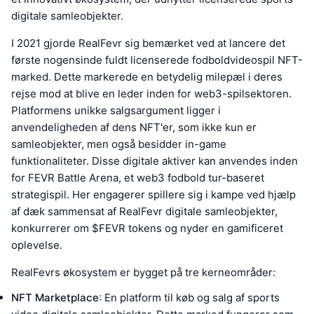
digitale samleobjekter.
I 2021 gjorde RealFevr sig bemærket ved at lancere det
første nogensinde fuldt licenserede fodboldvideospil NFT-
marked. Dette markerede en betydelig milepæl i deres
rejse mod at blive en leder inden for web3-spilsektoren.
Platformens unikke salgsargument ligger i
anvendeligheden af dens NFT'er, som ikke kun er
samleobjekter, men også besidder in-game
funktionaliteter. Disse digitale aktiver kan anvendes inden
for FEVR Battle Arena, et web3 fodbold tur-baseret
strategispil. Her engagerer spillere sig i kampe ved hjælp
af dæk sammensat af RealFevr digitale samleobjekter,
konkurrerer om $FEVR tokens og nyder en gamificeret
oplevelse.
RealFevrs økosystem er bygget på tre kerneområder:
NFT Marketplace
: En platform til køb og salg af sports