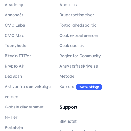
Academy
About us
Annoncér
Brugerbetingelser
CMC Labs
Fortrolighedspolitik
CMC Max
Cookie-præferencer
Topnyheder
Cookiepolitik
Bitcoin ETF'er
Regler for Community
Krypto API
Ansvarsfraskrivelse
DexScan
Metode
Aktiver fra den virkelige
Karriere
We’re hiring!
verden
Support
Globale diagrammer
NFT'er
Bliv listet
Portefølje