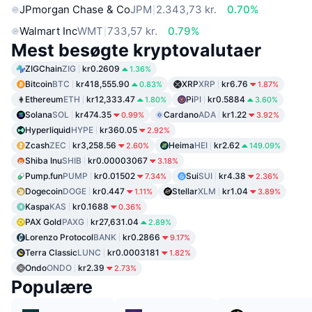
JPmorgan Chase & Co
JPM
2.343,73 kr.
0.70%
Walmart Inc
WMT
733,57 kr.
0.79%
Mest besøgte kryptovalutaer
ZIGChain
ZIG
kr0.2609
1.36%
Bitcoin
BTC
kr418,555.90
XRP
XRP
kr6.76
0.83%
1.87%
Ethereum
ETH
kr12,333.47
Pi
PI
kr0.5884
1.80%
3.60%
Solana
SOL
kr474.35
Cardano
ADA
kr1.22
0.99%
3.92%
Hyperliquid
HYPE
kr360.05
2.92%
Zcash
ZEC
kr3,258.56
Heima
HEI
kr2.62
2.60%
149.09%
Shiba Inu
SHIB
kr0.00003067
3.18%
Pump.fun
PUMP
kr0.01502
Sui
SUI
kr4.38
7.34%
2.36%
Dogecoin
DOGE
kr0.447
Stellar
XLM
kr1.04
1.11%
3.89%
Kaspa
KAS
kr0.1688
0.36%
PAX Gold
PAXG
kr27,631.04
2.89%
Lorenzo Protocol
BANK
kr0.2866
9.17%
Terra Classic
LUNC
kr0.0003181
1.82%
Ondo
ONDO
kr2.39
2.73%
Populære