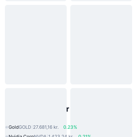
Populære aktiver fra den virkelige
verden
Gold
GOLD
27.681,16 kr.
0.23%
Nvidia Corp
NVDA
1.423,24 kr.
0.21%