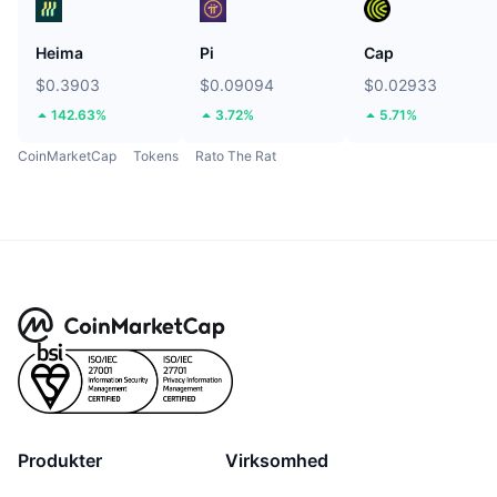
Heima
Pi
Cap
$0.3903
$0.09094
$0.02933
142.63%
3.72%
5.71%
CoinMarketCap
Tokens
Rato The Rat
Produkter
Virksomhed