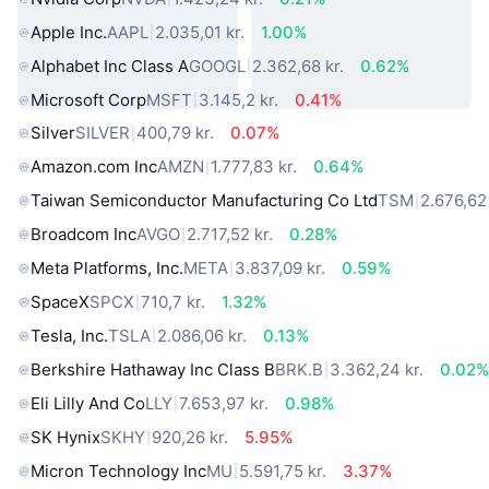
Apple Inc.
AAPL
2.035,01 kr.
1.00%
Alphabet Inc Class A
GOOGL
2.362,68 kr.
0.62%
Microsoft Corp
MSFT
3.145,2 kr.
0.41%
Silver
SILVER
400,79 kr.
0.07%
Amazon.com Inc
AMZN
1.777,83 kr.
0.64%
Taiwan Semiconductor Manufacturing Co Ltd
TSM
2.676,62 
Broadcom Inc
AVGO
2.717,52 kr.
0.28%
Meta Platforms, Inc.
META
3.837,09 kr.
0.59%
SpaceX
SPCX
710,7 kr.
1.32%
Tesla, Inc.
TSLA
2.086,06 kr.
0.13%
Berkshire Hathaway Inc Class B
BRK.B
3.362,24 kr.
0.02
Eli Lilly And Co
LLY
7.653,97 kr.
0.98%
SK Hynix
SKHY
920,26 kr.
5.95%
Micron Technology Inc
MU
5.591,75 kr.
3.37%