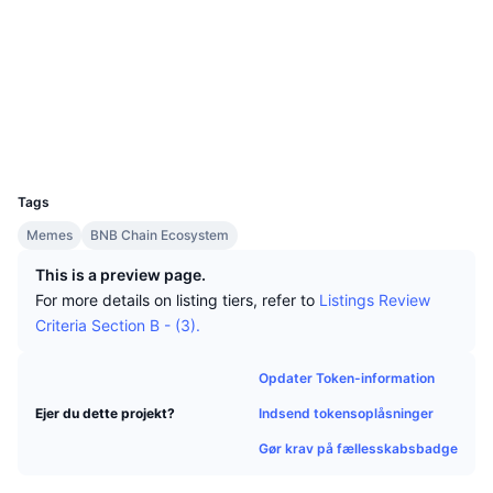
Tophandlere
Artikler
Indstrømninger/udstrømninger på børser
DEX API
Omregner
Sociale medier
Leaderboards
Spot
Kontrakter
0x3eA6...E6228f
Stemning
Virksomhed
Nyhedsbrev
2.9
Indikatorer
Populære
Derivativer
Bedømmelse (CertiK)
Explorers
bscscan.com
Priser
CMC Launch
Kommende
Kryptofrygt- og Kryptogrådighedsindeks.
Wallets
UCID
Ressourcer
CMC Labs
36474
Nylig tilføjet
Altcoin-sæsonindeks
Tags
CMC Max
Vindere & Tabere
Markedscyklusindikatorer
Memes
BNB Chain Ecosystem
Dokumentation
This is a preview page.
Topnyheder
Mest besøgte
Bitcoin-dominans
For more details on listing tiers, refer to
Listings Review
FAQ
Criteria Section B - (3).
Telegram-bot
Community-stemning
CoinMarketCap 20-indeks
AI-integrationer
Opdater Token-information
Annoncér
Blockchain-rangering
CoinMarketCap 100-indeks
Indsend tokensoplåsninger
Ejer du dette projekt?
CMC Agent Hub
Gør krav på fællesskabsbadge
Forudsigelsesmarkeder
ETF-pengestrømme
Side-widgets
Markedsplads for færdigheder