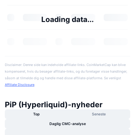
Loading data...
Disclaimer: Denne side kan indeholde affiliate-links. CoinMarketCap kan blive
kompenseret, hvis du besøger affiliate-links, og du foretager visse handlinger,
såsom at tilmelde dig og handle med disse affiliate-platforme. Se venligst
Affiliate Disclosure
.
PiP (Hyperliquid)-nyheder
Top
Seneste
Daglig CMC-analyse