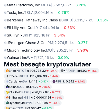
Meta Platforms, Inc.
META
3.587,13 kr.
3.28%
Tesla, Inc.
TSLA
2.004,16 kr.
0.76%
Berkshire Hathaway Inc Class B
BRK.B
3.315,17 kr.
0.36%
Eli Lilly And Co
LLY
7.444,94 kr.
0.53%
SK Hynix
SKHY
923,18 kr.
3.54%
JPmorgan Chase & Co
JPM
2.274,51 kr.
0.27%
Micron Technology Inc
MU
5.265,25 kr.
5.90%
Walmart Inc
WMT
721,45 kr.
0.09%
Mest besøgte kryptovalutaer
Bitcoin
BTC
kr406,735.32
XRP
XRP
kr6.93
1.24%
1.15%
Ethereum
ETH
kr12,007.93
1.44%
Cardano
ADA
kr1.19
Pi
PI
kr0.542
0.57%
3.79%
Solana
SOL
kr471.77
0.86%
PAX Gold
PAXG
kr26,292.07
0.02%
Shiba Inu
SHIB
kr0.00003154
1.94%
Hyperliquid
HYPE
kr338.80
0.64%
Zcash
ZEC
kr3,085.42
0.20%