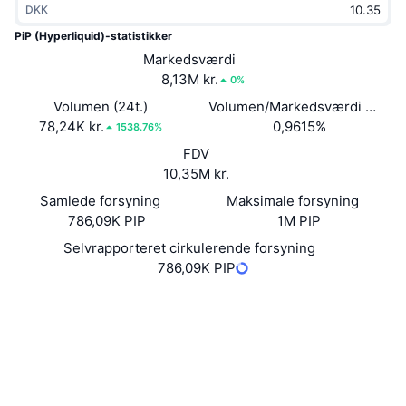
DKK
Populære
Krypto-ETF'er
Learn
CMC MCP
PiP (Hyperliquid)-statistikker
Ny
Markedsværdi
Bitcoin ETF'er
x402
Nyheder
8,13M kr.
0%
Krypto
Ethereum ETF'er
Volumen (24t.)
Volumen/Markedsværdi (24 ti
Academy
78,24K kr.
0,9615%
1538.76%
Politik
FDV
Teknisk analyse
Undersøgelser
10,35M kr.
Sport
Samlede forsyning
Maksimale forsyning
RSI
Videoer
786,09K PIP
1M PIP
Finans
MACD
Selvrapporteret cirkulerende forsyning
Ordforklaring
786,09K PIP
Teknologi
Hjemmeside
Website
Derivativer
Kampagner
Sociale medier
NFT
Oversigt
hypurrscan.io
Airdrops
Explorers
Samlet NFT-statistikker
Likvidationer
Diamant-belønninger
UCID
34625