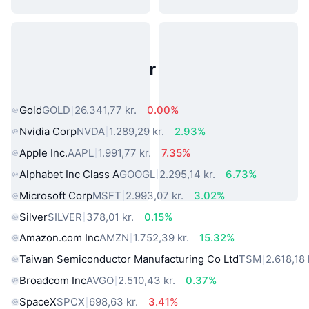
Populære aktiver fra den virkelige
verden
Gold
GOLD
26.341,77 kr.
0.00%
Nvidia Corp
NVDA
1.289,29 kr.
2.93%
Apple Inc.
AAPL
1.991,77 kr.
7.35%
Alphabet Inc Class A
GOOGL
2.295,14 kr.
6.73%
Microsoft Corp
MSFT
2.993,07 kr.
3.02%
Silver
SILVER
378,01 kr.
0.15%
Amazon.com Inc
AMZN
1.752,39 kr.
15.32%
Taiwan Semiconductor Manufacturing Co Ltd
TSM
2.618,18 
Broadcom Inc
AVGO
2.510,43 kr.
0.37%
SpaceX
SPCX
698,63 kr.
3.41%