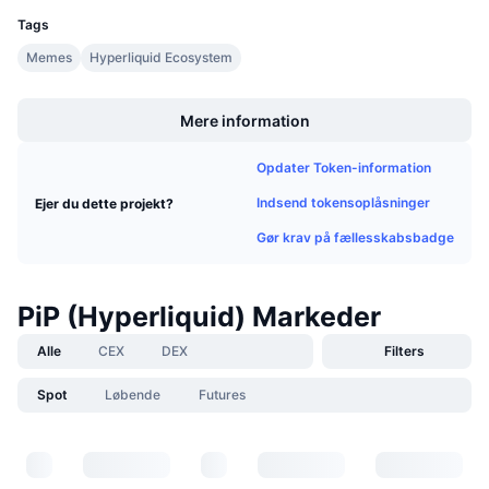
Kommende salg
Tags
Finansieringsrenter
Lær og tjen
Memes
Hyperliquid Ecosystem
Boost
Kalendere
Mere information
ICO-kalender
Opdater Token-information
Indsend tokensoplåsninger
Ejer du dette projekt?
Begivenhedskalender
Gør krav på fællesskabsbadge
PiP (Hyperliquid) Markeder
Alle
CEX
DEX
Filters
Spot
Løbende
Futures