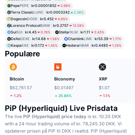
Pepe
PEPE
kr0.00001852
0.99%
Terra Classic
LUNC
kr0.0003242
2.36%
Dogecoin
DOGE
kr0.452
0.65%
Lorenzo Protocol
BANK
kr0.2757
13.28%
Sui
SUI
kr4.45
Stellar
XLM
kr1.11
0.76%
2.43%
DeXe
DEXE
kr14.68
Chainlink
LINK
kr53.39
1.58%
1.71%
Kaspa
KAS
kr0.172
Hedera
HBAR
kr0.4485
1.45%
1.29%
Populære
Bitcoin
Biconomy
XRP
$62,761.57
$0.01497
$1.07
1.2%
25.86%
1.1%
PiP (Hyperliquid) Live Prisdata
The live
PiP (Hyperliquid) price today
is kr. 10.35 DKK
with a 24-hour trading volume of kr. 78,245.30 DKK.
Vi
opdaterer prisen på PIP til DKK i realtid.
PiP (Hyperliquid)