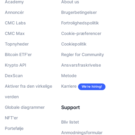
Academy
About us
Annoncér
Brugerbetingelser
CMC Labs
Fortrolighedspolitik
CMC Max
Cookie-præferencer
Topnyheder
Cookiepolitik
Bitcoin ETF'er
Regler for Community
Krypto API
Ansvarsfraskrivelse
DexScan
Metode
Aktiver fra den virkelige
Karriere
We’re hiring!
verden
Support
Globale diagrammer
NFT'er
Bliv listet
Portefølje
Anmodningsformular